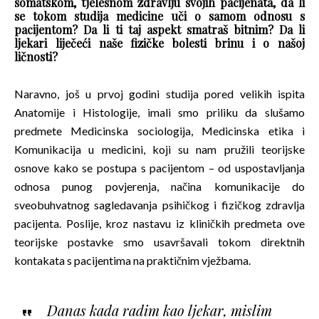
somatskom, tjelesnom zdravlju svojih pacijenata, da li
se tokom studija medicine uči o samom odnosu s
pacijentom? Da li ti taj aspekt smatraš bitnim? Da li
ljekari liječeći naše fizičke bolesti brinu i o našoj
ličnosti?
Naravno, još u prvoj godini studija pored velikih ispita
Anatomije i Histologije, imali smo priliku da slušamo
predmete Medicinska sociologija, Medicinska etika i
Komunikacija u medicini, koji su nam pružili teorijske
osnove kako se postupa s pacijentom – od uspostavljanja
odnosa punog povjerenja, načina komunikacije do
sveobuhvatnog sagledavanja psihičkog i fizičkog zdravlja
pacijenta. Poslije, kroz nastavu iz kliničkih predmeta ove
teorijske postavke smo usavršavali tokom direktnih
kontakata s pacijentima na praktičnim vježbama.
Danas kada radim kao ljekar, mislim