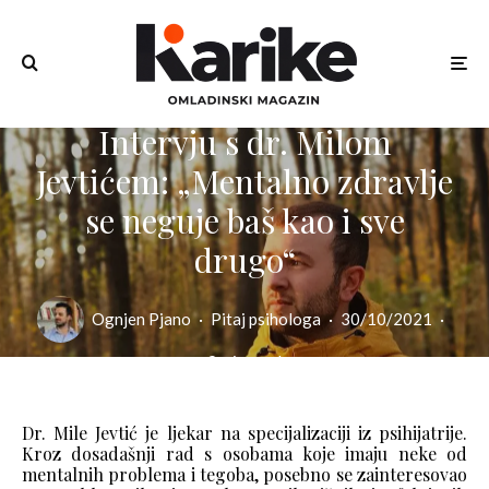
Intervju s dr. Milom
Jevtićem: „Mentalno zdravlje
se neguje baš kao i sve
drugo“
Ognjen Pjano
·
Pitaj psihologa
·
30/10/2021
·
9 min read
Dr. Mile Jevtić je ljekar na specijalizaciji iz psihijatrije.
Kroz dosadašnji rad s osobama koje imaju neke od
mentalnih problema i tegoba, posebno se zainteresovao