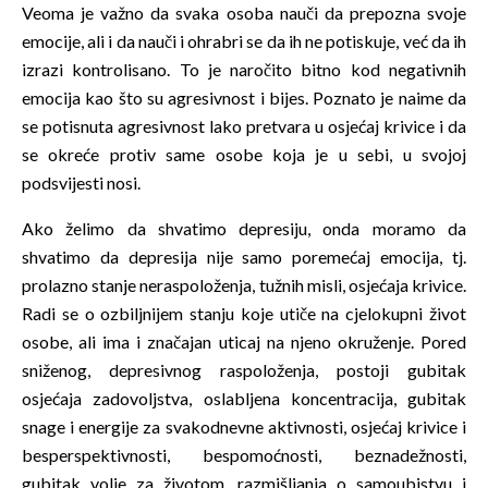
Veoma je važno da svaka osoba nauči da prepozna svoje
emocije, ali i da nauči i ohrabri se da ih ne potiskuje, već da ih
izrazi kontrolisano. To je naročito bitno kod negativnih
emocija kao što su agresivnost i bijes. Poznato je naime da
se potisnuta agresivnost lako pretvara u osjećaj krivice i da
se okreće protiv same osobe koja je u sebi, u svojoj
podsvijesti nosi.
Ako želimo da shvatimo depresiju, onda moramo da
shvatimo da depresija nije samo poremećaj emocija, tj.
prolazno stanje neraspoloženja, tužnih misli, osjećaja krivice.
Radi se o ozbiljnijem stanju koje utiče na cjelokupni život
osobe, ali ima i značajan uticaj na njeno okruženje. Pored
sniženog, depresivnog raspoloženja, postoji gubitak
osjećaja zadovoljstva, oslabljena koncentracija, gubitak
snage i energije za svakodnevne aktivnosti, osjećaj krivice i
besperspektivnosti, bespomoćnosti, beznadežnosti,
gubitak volje za životom, razmišljanja o samoubistvu i