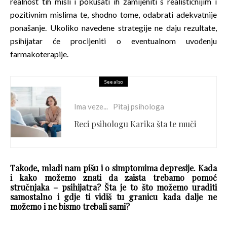
realnost tih misli i pokušati ih zamijeniti s realističnijim i
pozitivnim mislima te, shodno tome, odabrati adekvatnije
ponašanje. Ukoliko navedene strategije ne daju rezultate,
psihijatar će procijeniti o eventualnom uvođenju
farmakoterapije.
See also
Ima veze...
Pitaj psihologa
Reci psihologu Karika šta te muči
Takođe, mladi nam pišu i o simptomima depresije. Kada
i kako možemo znati da zaista trebamo pomoć
stručnjaka – psihijatra? Šta je to što možemo uraditi
samostalno i gdje ti vidiš tu granicu kada dalje ne
možemo i ne bismo trebali sami?