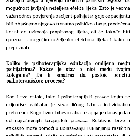
mogućnost javljanja neželjena efekta lijeka.
Zato je veoma
važan odnos povjerenja pacijent-psihijatar, gdje će pacijentu
biti objašnjeno njegovo trenutno psihičko stanje, predočena
korist od uzimanja propisanog lijeka, ali će takođe biti
upoznat s mogućim neželjenim efektima lijeka i kako ih
prepoznati.
Koliko je psihoterapijska edukacija omiljena među
psihijatrima? Kakav je stav o njoj među tvojim
kolegama? Da li smatraš da postoje benefiti
psihoterapijskog procesa?
Kao i sve ostalo, tako i psihoterapijski pravac kojim se
orijentiše psihijatar je stvar ličnog izbora individualnih
preferenci. Kognitivno-bihevioralna terapija je danas jedan
od najraširenijih terapijskih pravaca. Relativno brzo i
efikasno može pomoći u ublažavanju i uklanjanju različitih
psihičkih smetnji. Može se primjenjivati samostalno ili u