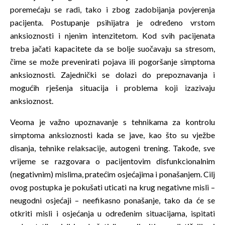
poremećaju se radi, tako i zbog zadobijanja povjerenja
pacijenta. Postupanje psihijatra je određeno vrstom
anksioznosti i njenim intenzitetom. Kod svih pacijenata
treba jačati kapacitete da se bolje suočavaju sa stresom,
čime se može prevenirati pojava ili pogoršanje simptoma
anksioznosti. Zajednički se dolazi do prepoznavanja i
mogućih rješenja situacija i problema koji izazivaju
anksioznost.
Veoma je važno upoznavanje s tehnikama za kontrolu
simptoma anksioznosti kada se jave, kao što su vježbe
disanja, tehnike relaksacije, autogeni trening. Takođe, sve
vrijeme se razgovara o pacijentovim disfunkcionalnim
(negativnim) mislima, pratećim osjećajima i ponašanjem. Cilj
ovog postupka je pokušati uticati na krug negativne misli –
neugodni osjećaji – neefikasno ponašanje, tako da će se
otkriti misli i osjećanja u određenim situacijama, ispitati