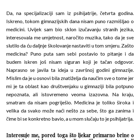
Da, na specijalizaciji sam iz psihijatrije, četvrta godina.
Iskreno, tokom gimnazijskih dana nisam puno razmišljao o
medicini. Uvijek sam bio sklon izučavanju stranih jezika,
interesovala me umjetnost, naročito muzika, tako da je sve
slutilo da ću daljnje školovanje nastaviti u tom smjeru. Zašto
medicina? Puno puta sam sebi postavio to pitanje i da
budem iskren još nisam siguran koji je tačan odgovor.
Naprasno se javila ta ideja u završnoj godini gimnazije.
Mislim da je u osnovi bila znatiželja da naučim sve o tome jer
mi je ta oblast kao društvenjaku u gimnaziji bila potpuno
nepoznata, ali istovremeno veoma izazovna. Na kraju,
smatram da nisam pogriješio. Medicina je toliko široka i
velika da svako može naći nešto za sebe, što ga zanima i
čime bi se konkretno bavio, a u mom slučaju to je psihijatrija.
Interesuje me, pored toga što ljekar primarno brine o