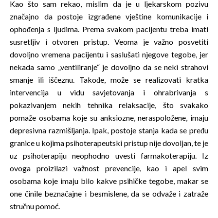
Kao što sam rekao, mislim da je u ljekarskom pozivu
značajno da postoje izgrađene vještine komunikacije i
ophođenja s ljudima. Prema svakom pacijentu treba imati
susretljiv i otvoren pristup. Veoma je važno posvetiti
dovoljno vremena pacijentu i saslušati njegove tegobe, jer
nekada samo „ventiliranje“ je dovoljno da se neki strahovi
smanje ili iščeznu. Takođe, može se realizovati kratka
intervencija u vidu savjetovanja i ohrabrivanja s
pokazivanjem nekih tehnika relaksacije, što svakako
pomaže osobama koje su anksiozne, neraspoložene, imaju
depresivna razmišljanja. Ipak, postoje stanja kada se pređu
granice u kojima psihoterapeutski pristup nije dovoljan, te je
uz psihoterapiju neophodno uvesti farmakoterapiju. Iz
ovoga proizilazi važnost prevencije, kao i apel svim
osobama koje imaju bilo kakve psihičke tegobe, makar se
one činile beznačajne i besmislene, da se odvaže i zatraže
stručnu pomoć.