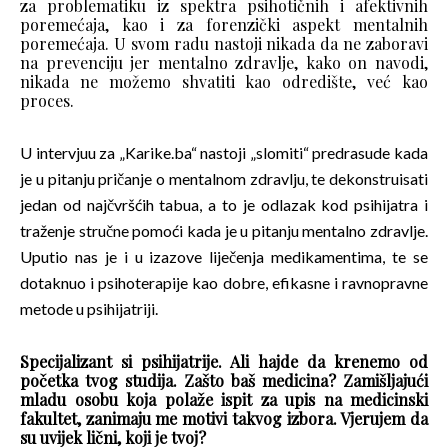
za problematiku iz spektra psihotičnih i afektivnih
poremećaja, kao i za forenzički aspekt mentalnih
poremećaja. U svom radu nastoji nikada da ne zaboravi
na prevenciju jer mentalno zdravlje, kako on navodi,
nikada ne možemo shvatiti kao odredište, već kao
proces.
U intervjuu za „Karike.ba“ nastoji „slomiti“ predrasude kada
je u pitanju pričanje o mentalnom zdravlju, te dekonstruisati
jedan od najčvršćih tabua, a to je odlazak kod psihijatra i
traženje stručne pomoći kada je u pitanju mentalno zdravlje.
Uputio nas je i u izazove liječenja medikamentima, te se
dotaknuo i psihoterapije kao dobre, efikasne i ravnopravne
metode u psihijatriji.
Specijalizant si psihijatrije. Ali hajde da krenemo od
početka tvog studija. Zašto baš medicina? Zamišljajući
mladu osobu koja polaže ispit za upis na medicinski
fakultet, zanimaju me motivi takvog izbora. Vjerujem da
su uvijek lični, koji je tvoj?