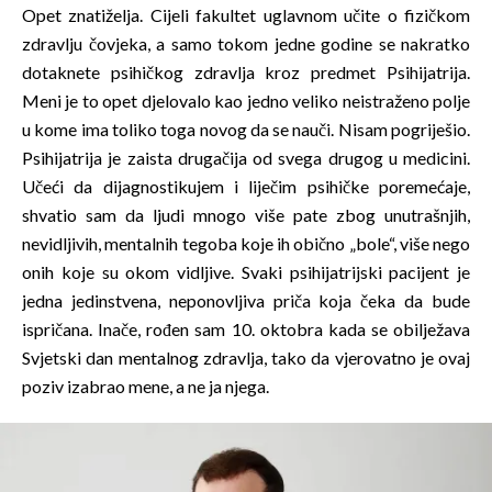
Opet znatiželja. Cijeli fakultet uglavnom učite o fizičkom
zdravlju čovjeka, a samo tokom jedne godine se nakratko
dotaknete psihičkog zdravlja kroz predmet Psihijatrija.
Meni je to opet djelovalo kao jedno veliko neistraženo polje
u kome ima toliko toga novog da se nauči. Nisam pogriješio.
Psihijatrija je zaista drugačija od svega drugog u medicini.
Učeći da dijagnostikujem i liječim psihičke poremećaje,
shvatio sam da ljudi mnogo više pate zbog unutrašnjih,
nevidljivih, mentalnih tegoba koje ih obično „bole“, više nego
onih koje su okom vidljive. Svaki psihijatrijski pacijent je
jedna jedinstvena, neponovljiva priča koja čeka da bude
ispričana. Inače, rođen sam 10. oktobra kada se obilježava
Svjetski dan mentalnog zdravlja, tako da vjerovatno je ovaj
poziv izabrao mene, a ne ja njega.