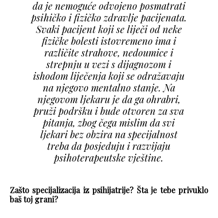
da je nemoguće odvojeno posmatrati
psihičko i fizičko zdravlje pacijenata.
Svaki pacijent koji se liječi od neke
fizičke bolesti istovremeno ima i
različite strahove, nedoumice i
strepnju u vezi s dijagnozom i
ishodom liječenja koji se odražavaju
na njegovo mentalno stanje. Na
njegovom ljekaru je da ga ohrabri,
pruži podršku i bude otvoren za sva
pitanja, zbog čega mislim da svi
ljekari bez obzira na specijalnost
treba da posjeduju i razvijaju
psihoterapeutske vještine.
Zašto specijalizacija iz psihijatrije? Šta je tebe privuklo
baš toj grani?