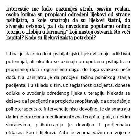
Interesuje me kako razumiješ strah, sasvim realan,
osoba kojima su propisani određeni lijekovi od strane
psihijatra, a koje smatraju da su lijekovi štetni, da
stvaraju ovisnost, pa i da navedemo popularnu online
teoriju o „lobiju u farmaciji“ koji nastoji ostvariti što veći
kapital? Kada su lijekovi zaista potrebni?
Istina je da određeni psihijatrijski lijekovi imaju adiktivni
potencijal, ali ukoliko se uzimaju po uputama psihijatra u
propisanoj dozi i ograničeno dugo, do toga svakako neće
doći. Na psihijatru je da procjeni težinu psihičkog stanja
pacijenta, i u skladu s tim, uz saglasnost pacijenta, donese
odluku o uvođenju određenog lijeka u terapiju. Nekada se
dešava da i pacijenti na pregledu saopštavaju da dotadašnje
psihoterapeutske intervencije nisu dovoljne, te da smatraju
da im je potrebna medikamentozna terapija. Ipak, u nekim
slučajevima, psihoterapija je dovoljna i podjednako
efikasna kao i lijekovi. Zato je veoma važno na vrijeme