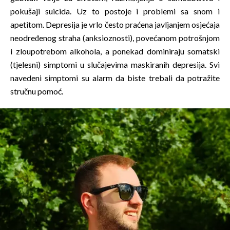
pokušaji suicida. Uz to postoje i problemi sa snom i
apetitom. Depresija je vrlo često praćena javljanjem osjećaja
neodređenog straha (anksioznosti), povećanom potrošnjom
i zloupotrebom alkohola, a ponekad dominiraju somatski
(tjelesni) simptomi u slučajevima maskiranih depresija. Svi
navedeni simptomi su alarm da biste trebali da potražite
stručnu pomoć.