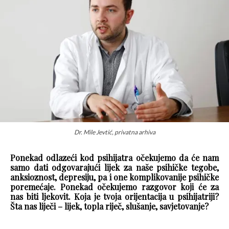
Dr. Mile Jevtić, privatna arhiva
Ponekad odlazeći kod psihijatra očekujemo da će nam
samo dati odgovarajući lijek za naše psihičke tegobe,
anksioznost, depresiju, pa i one komplikovanije psihičke
poremećaje. Ponekad očekujemo razgovor koji će za
nas biti ljekovit. Koja je tvoja orijentacija u psihijatriji?
Šta nas liječi – lijek, topla riječ, slušanje, savjetovanje?