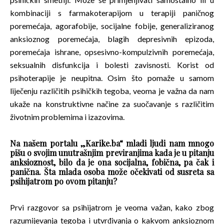
kombinaciji s farmakoterapijom u terapiji paničnog
poremećaja, agorafobije, socijalne fobije, generaliziranog
anksioznog poremećaja, blagih depresivnih epizoda,
poremećaja ishrane, opsesivno-kompulzivnih poremećaja,
seksualnih disfunkcija i bolesti zavisnosti. Korist od
psihoterapije je neupitna. Osim što pomaže u samom
liječenju različitih psihičkih tegoba, veoma je važna da nam
ukaže na konstruktivne načine za suočavanje s različitim
životnim problemima i izazovima.
Na našem portalu „Karike.ba“ mladi ljudi nam mnogo
pišu o svojim unutrašnjim previranjima kada je u pitanju
anksioznost, bilo da je ona socijalna, fobična, pa čak i
panična. Šta mlada osoba može očekivati od susreta sa
psihijatrom po ovom pitanju?
Prvi razgovor sa psihijatrom je veoma važan, kako zbog
razumijevanja tegoba i utvrđivanja o kakvom anksioznom