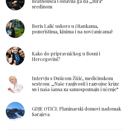
Beathousea i ostavila ga da „fura“
sredinom
Boris Lalić uskoro u čitankama,
pozorištima, kinima i na novčanicama!
Kako do pripravničkog u Bosni i
Hercegovini?
Intervju s Dušicom Žižić, medicinskom
sestrom: „Naše ranjivosti i razvojne krize
su i naša šansa za samospoznaju i učenje“
GDJE OTIĆI: Planinarski domovi nadomak
Sarajeva