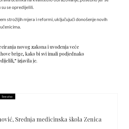
u se opredijelili.
m strožijih mjera i reformi, uključujući donošenje novih
 učenicima.
reiranja novog zakona i uvođenja veće
ihove brige, kako bi svi imali podjednako
ijelili,“
izjavila je.
See also
ović, Srednja medicinska škola Zenica