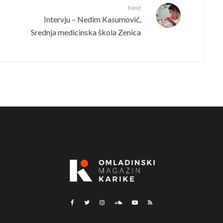
Next
Intervju – Nedim Kasumović,
Srednja medicinska škola Zenica