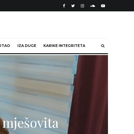
OTAO
IZA DUGE
KARIKE INTEGRITETA
 mješovita