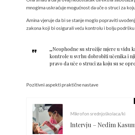
mnogima uskraćuje mogućnost da uče o struci za koju s
Amina vjeruje da bi se stanje moglo popraviti uvođenje
zakona koji bi osigurali veću kontrolu i bolju podršku
„Neophodne su strožije mjere u vidu k
kontrole u svrhu dobrobiti učenika i nj
pravo da uče o struci za koju su se opred
Pozitivni aspekti praktične nastave
Mikrofon srednjoškolaca/ki
Intervju – Nedim Kasum