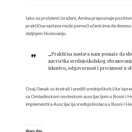
Iako su problemi izraženi, Amina prepoznaje pozitivn
praktična nastava može pomoći učenicima da donesu odl
daljnjem školovanju.
„Praktična nastava nam pomaže da shva
završetka srednjoškolskog obrazovanja
iskustvo, odgovornost i preciznost u o
Ovaj članak su kreirali i uredili srednjoškolci/ke isp
sa Omladinskom novinskom asocijacijom u Bosni i Her
implementira Asocijacija srednjoškolaca u Bosni i He
Share this: