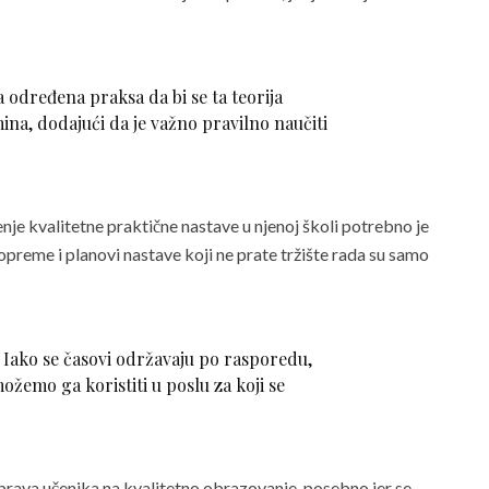
a određena praksa da bi se ta teorija
mina, dodajući da je važno pravilno naučiti
je kvalitetne praktične nastave u njenoj školi potrebno je
opreme i planovi nastave koji ne prate tržište rada su samo
Iako se časovi održavaju po rasporedu,
ožemo ga koristiti u poslu za koji se
prava učenika na kvalitetno obrazovanje, posebno jer se