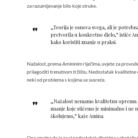
za razumijevanje bilo koje struke.
„Teorija je osnova svega, ali je potrebn
pretvorila u konkretno djelo,“
ističe A
kako koristiti znanje u praksi.
Nažalost, prema Amininim riječima, uvjete za provođen
prilagoditi trenutnom tržištu. Nedostatak kvalitetne 
neki od problema s kojima se susreće.
„Nažalost nemamo kvalitetnu opremu. 
znanje koje stičemo je minimalno i ne m
školujemo,“
kaže Amina.
Ona smatra da je ovaj nedostatak direktna sabotaža 