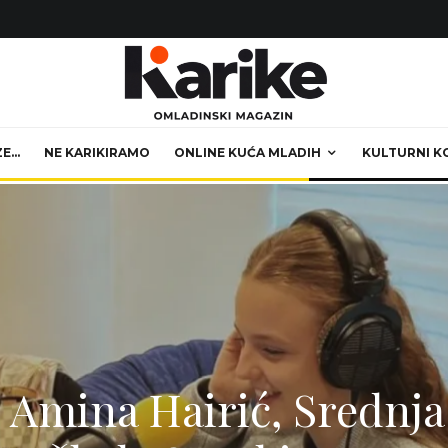
ZE…
NE KARIKIRAMO
ONLINE KUĆA MLADIH
KULTURNI K
– Amina Hairić, Srednja