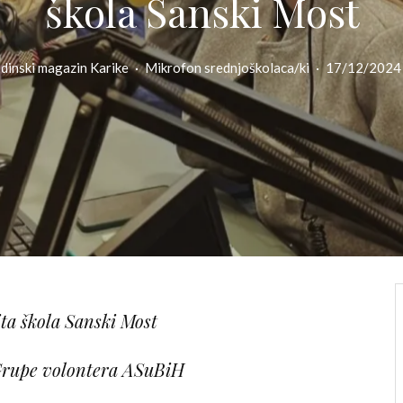
škola Sanski Most
dinski magazin Karike
·
Mikrofon srednjoškolaca/ki
·
17/12/2024
ta škola Sanski Most
Grupe volontera ASuBiH