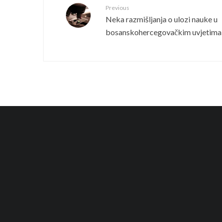
Previous
Neka razmišljanja o ulozi nauke u
bosanskohercegovačkim uvjetima