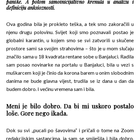
panike. A potom samoinicijativno krenula u analizu i
definiciju anksioznosti.
Ova godina bila je prokleto teška, a tek smo zakoračili u
njenu drugu polovinu. Svijet koji smo poznavali postao je
globalni karantin, u kojem smo se svi zatvorili u skučene
prostore sami sa svojim strahovima – što je u mom slučaju
značilo sama u 18 kvadrata rentane sobe u Banjaluci. Radila
sam posao novinarke na portalu u Banjaluci, bila u vezi s
muškarcem koji je činio da korona barem u onim slobodnim
danima ne bude glavna vijest, trudila se iz dana u dan da
budem dobro. I većinu vremena sam i bila.
Meni je bilo dobro. Da bi mi uskoro postalo
loše. Gore nego ikada.
Dok su svi „pucali po šavovima“ i pričali o tome na Zoom
redakcijskim sastancima, ja sam se smiješila i bila dobro.