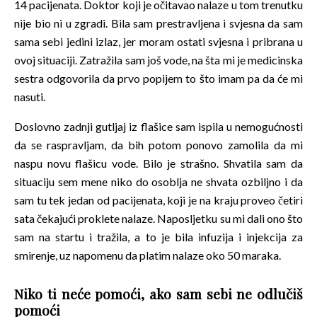
14 pacijenata. Doktor koji je očitavao nalaze u tom trenutku
nije bio ni u zgradi. Bila sam prestravljena i svjesna da sam
sama sebi jedini izlaz, jer moram ostati svjesna i pribrana u
ovoj situaciji. Zatražila sam još vode, na šta mi je medicinska
sestra odgovorila da prvo popijem to što imam pa da će mi
nasuti.
Doslovno zadnji gutljaj iz flašice sam ispila u nemogućnosti
da se raspravljam, da bih potom ponovo zamolila da mi
naspu novu flašicu vode. Bilo je strašno. Shvatila sam da
situaciju sem mene niko do osoblja ne shvata ozbiljno i da
sam tu tek jedan od pacijenata, koji je na kraju proveo četiri
sata čekajući proklete nalaze. Naposljetku su mi dali ono što
sam na startu i tražila, a to je bila infuzija i injekcija za
smirenje, uz napomenu da platim nalaze oko 50 maraka.
Niko ti neće pomoći, ako sam sebi ne odlučiš
pomoći