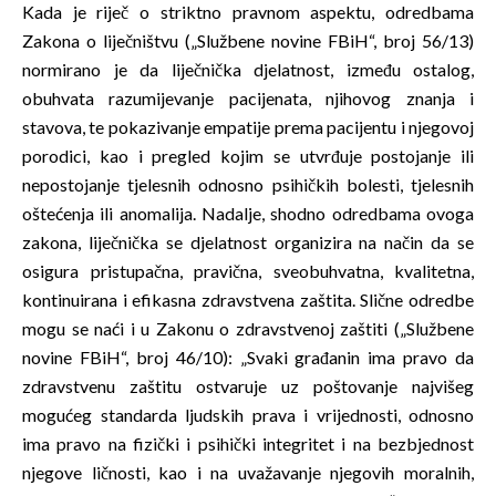
Kada je riječ o striktno pravnom aspektu, odredbama
Zakona o liječništvu („Službene novine FBiH“, broj 56/13)
normirano je da liječnička djelatnost, između ostalog,
obuhvata razumijevanje pacijenata, njihovog znanja i
stavova, te pokazivanje empatije prema pacijentu i njegovoj
porodici, kao i pregled kojim se utvrđuje postojanje ili
nepostojanje tjelesnih odnosno psihičkih bolesti, tjelesnih
oštećenja ili anomalija. Nadalje, shodno odredbama ovoga
zakona, liječnička se djelatnost organizira na način da se
osigura pristupačna, pravična, sveobuhvatna, kvalitetna,
kontinuirana i efikasna zdravstvena zaštita. Slične odredbe
mogu se naći i u Zakonu o zdravstvenoj zaštiti („Službene
novine FBiH“, broj 46/10): „Svaki građanin ima pravo da
zdravstvenu zaštitu ostvaruje uz poštovanje najvišeg
mogućeg standarda ljudskih prava i vrijednosti, odnosno
ima pravo na fizički i psihički integritet i na bezbjednost
njegove ličnosti, kao i na uvažavanje njegovih moralnih,