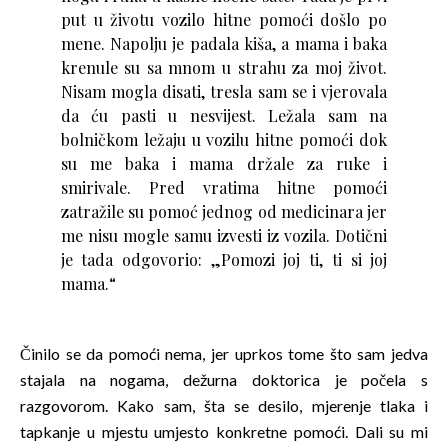
put u životu vozilo hitne pomoći došlo po
mene. Napolju je padala kiša, a mama i baka
krenule su sa mnom u strahu za moj život.
Nisam mogla disati, tresla sam se i vjerovala
da ću pasti u nesvijest. Ležala sam na
bolničkom ležaju u vozilu hitne pomoći dok
su me baka i mama držale za ruke i
smirivale. Pred vratima hitne pomoći
zatražile su pomoć jednog od medicinara jer
me nisu mogle samu izvesti iz vozila. Dotični
je tada odgovorio: „Pomozi joj ti, ti si joj
mama.“
Činilo se da pomoći nema, jer uprkos tome što sam jedva
stajala na nogama, dežurna doktorica je počela s
razgovorom. Kako sam, šta se desilo, mjerenje tlaka i
tapkanje u mjestu umjesto konkretne pomoći. Dali su mi