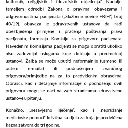
kulturnih, religijskih i filozofskih ubjeđenja.“ Nadalje,
temeljem odredbi Zakona o pravima, obavezama i
odgovornostima pacijenata („Službene novine FBiH“, broj
40/19), obaveza je zdravstvenih ustanova da, radi
obezbjeđenja primjene i praćenja poštivanja prava
pacijenata, formiraju Komisiju za prigovore pacijenata.
Navedenim komisijama pacijenti se mogu obratiti ukoliko
nisu zadovoljni uslugama koje dobijaju u predmetnoj
ustanovi. Žalba se može uputiti neformalnije (usmeno ili
putem e-maila) ili podnošenjem zvaničnog
prigovora/primjedbe na za to predviđenim obrascima.
Obrasci, kao i detaljnije informacije o podnošenju ovih
prigovora mogu se naći na web stranicama zdravstvene
ustanove u pitanju.
Konačno, „nesavjesno liječenje“, kao i „nepružanje
medicinske pomoći“ krivična su djela za koja je predviđena
kazna zatvora do tri godine.