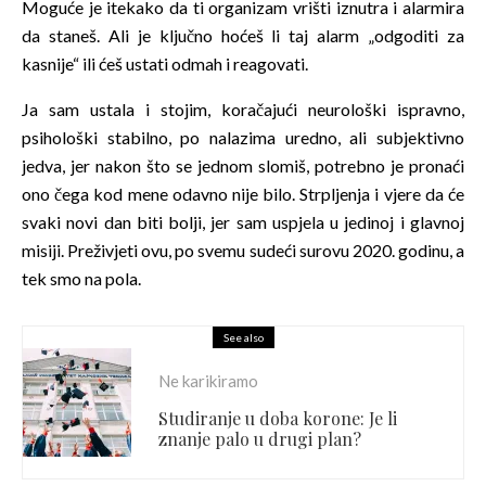
Moguće je itekako da ti organizam vrišti iznutra i alarmira
da staneš. Ali je ključno hoćeš li taj alarm „odgoditi za
kasnije“ ili ćeš ustati odmah i reagovati.
Ja sam ustala i stojim, koračajući neurološki ispravno,
psihološki stabilno, po nalazima uredno, ali subjektivno
jedva, jer nakon što se jednom slomiš, potrebno je pronaći
ono čega kod mene odavno nije bilo. Strpljenja i vjere da će
svaki novi dan biti bolji, jer sam uspjela u jedinoj i glavnoj
misiji. Preživjeti ovu, po svemu sudeći surovu 2020. godinu, a
tek smo na pola.
See also
Ne karikiramo
Studiranje u doba korone: Je li
znanje palo u drugi plan?