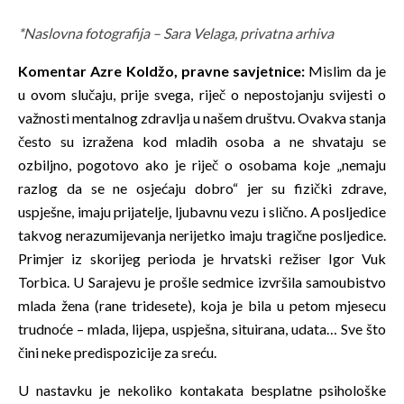
*Naslovna fotografija – Sara Velaga, privatna arhiva
Komentar Azre Koldžo, pravne savjetnice:
Mislim da je
u ovom slučaju, prije svega, riječ o nepostojanju svijesti o
važnosti mentalnog zdravlja u našem društvu. Ovakva stanja
često su izražena kod mladih osoba a ne shvataju se
ozbiljno, pogotovo ako je riječ o osobama koje „nemaju
razlog da se ne osjećaju dobro“ jer su fizički zdrave,
uspješne, imaju prijatelje, ljubavnu vezu i slično. A posljedice
takvog nerazumijevanja nerijetko imaju tragične posljedice.
Primjer iz skorijeg perioda je hrvatski režiser Igor Vuk
Torbica. U Sarajevu je prošle sedmice izvršila samoubistvo
mlada žena (rane tridesete), koja je bila u petom mjesecu
trudnoće – mlada, lijepa, uspješna, situirana, udata… Sve što
čini neke predispozicije za sreću.
U nastavku je nekoliko kontakata besplatne psihološke