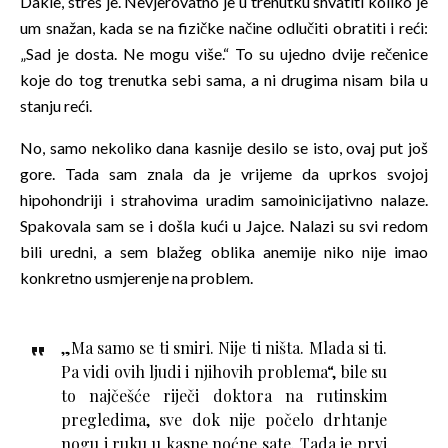
Dakle, stres je. Nevjerovatno je u trenutku shvatiti koliko je
um snažan, kada se na fizičke načine odlučiti obratiti i reći:
„Sad je dosta. Ne mogu više.“ To su ujedno dvije rečenice
koje do tog trenutka sebi sama, a ni drugima nisam bila u
stanju reći.
No, samo nekoliko dana kasnije desilo se isto, ovaj put još
gore. Tada sam znala da je vrijeme da uprkos svojoj
hipohondriji i strahovima uradim samoinicijativno nalaze.
Spakovala sam se i došla kući u Jajce. Nalazi su svi redom
bili uredni, a sem blažeg oblika anemije niko nije imao
konkretno usmjerenje na problem.
„Ma samo se ti smiri. Nije ti ništa. Mlada si ti.
Pa vidi ovih ljudi i njihovih problema“, bile su
to najčešće riječi doktora na rutinskim
pregledima, sve dok nije počelo drhtanje
nogu i ruku u kasne noćne sate. Tada je prvi