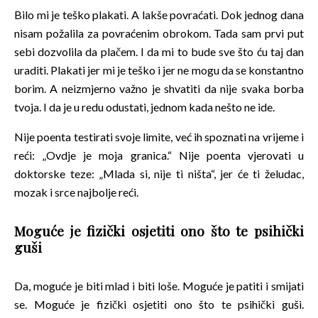
Bilo mi je teško plakati. A lakše povraćati. Dok jednog dana
nisam požalila za povraćenim obrokom. Tada sam prvi put
sebi dozvolila da plačem. I da mi to bude sve što ću taj dan
uraditi. Plakati jer mi je teško i jer ne mogu da se konstantno
borim. A neizmjerno važno je shvatiti da nije svaka borba
tvoja. I da je u redu odustati, jednom kada nešto ne ide.
Nije poenta testirati svoje limite, već ih spoznati na vrijeme i
reći: „Ovdje je moja granica.“ Nije poenta vjerovati u
doktorske teze: „Mlada si, nije ti ništa“, jer će ti želudac,
mozak i srce najbolje reći.
Moguće je fizički osjetiti ono što te psihički
guši
Da, moguće je biti mlad i biti loše. Moguće je patiti i smijati
se. Moguće je fizički osjetiti ono što te psihički guši.