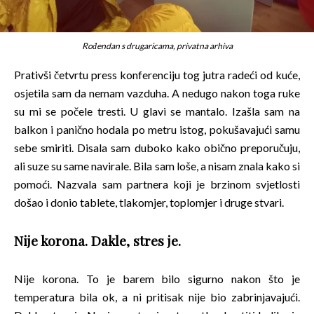
Rođendan s drugaricama, privatna arhiva
Prativši četvrtu press konferenciju tog jutra radeći od kuće,
osjetila sam da nemam vazduha. A nedugo nakon toga ruke
su mi se počele tresti. U glavi se mantalo. Izašla sam na
balkon i panično hodala po metru istog, pokušavajući samu
sebe smiriti. Disala sam duboko kako obično preporučuju,
ali suze su same navirale. Bila sam loše, a nisam znala kako si
pomoći. Nazvala sam partnera koji je brzinom svjetlosti
došao i donio tablete, tlakomjer, toplomjer i druge stvari.
Nije korona. Dakle, stres je.
Nije korona. To je barem bilo sigurno nakon što je
temperatura bila ok, a ni pritisak nije bio zabrinjavajući.