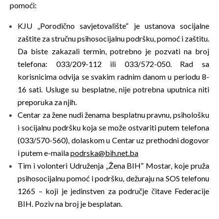
pomoći:
KJU „Porodično savjetovalište“ je ustanova socijalne
zaštite za stručnu psihosocijalnu podršku, pomoć i zaštitu.
Da biste zakazali termin, potrebno je pozvati na broj
telefona: 033/209-112 ili 033/572-050. Rad sa
korisnicima odvija se svakim radnim danom u periodu 8-
16 sati. Usluge su besplatne, nije potrebna uputnica niti
preporuka za njih.
Centar za žene nudi ženama besplatnu pravnu, psihološku
i socijalnu podršku koja se može ostvariti putem telefona
(033/570-560), dolaskom u Centar uz prethodni dogovor
i putem e-maila
podrska@bih.net.ba
Tim i volonteri Udruženja „Žena BIH“ Mostar, koje pruža
psihosocijalnu pomoć i podršku, dežuraju na SOS telefonu
1265 – koji je jedinstven za područje čitave Federacije
BIH. Poziv na broj je besplatan.