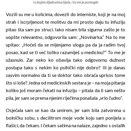
i u kojim dijelovima tijela, i to mi je pomoglo
Vozili su me u kolicima, dovezli do interniste, koji je na moj
strah i iscrpljenost te molitvu da mi prosto daju tu infuziju
pitao šta sam po struci. Iako nisam bila sigurna zašto je to
uopšte relevantno, odgovorila sam: „Novinarka.“ Na to me
upitao: „Hoćeš da se mijenjamo uloga pa da ja radim tvoj
posao, kad se ti već toliko razumiješ u medicinu?“ To me je
užasnulo. Zar neko ko obavlja tako odgovornu dužnost
postupa tako s nekim ko psihički nije dobro? Ili je danas
sasvim normalno da ti se doktor tako obraća uprkos tome
što si loše? Jedna od medicinskih sestara je – na moja pitanja
koliko još moram čekati na infuziju – pitala da li sam nešto
pila, jer sam se prema njenim riječima ponašala „vrlo čudno“.
Osjećala sam se kao da umirem, jer sam bila zatvorena u
bolničku sobu, s decilitrom moje vode koju sam ponijela u
flašici, da čekam. I čekam satima na nalaze, zajedno s ostalih