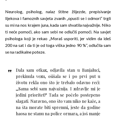
Neurolog, psiholog, nalaz štitne žlijezde, prepisivanje
lijekova i famoznih savjeta zvanih „opusti se i odmori“ trgli
su mi na nos krajem juna, kada sam shvatila najvažnije. Niko
ti neće pomoći, ako sam sebi ne odlučiš pomoći. Na savjet
psihologa koji je rekao „Moraš usporiti, jer vidim da ideš
200 na sat i da ti je od toga viška jedno 90 %“, odlučila sam
se na radikalne poteze.
Dala sam otkaz, odjavila stan u Banjaluci,
prekinula vezu, ošišala se i po prvi put u
životu rekla ono što je trebalo odavno reći:
„Sama sebi sam najvažnija. I zdravlje mi je
jedini prioritet!“ Tada se počelo postepeno
slagati. Naravno, ono što vam niko ne kaže, a
na šta morate biti spremni, jeste da godine
haosa ne stanu na police ormara, a još manje