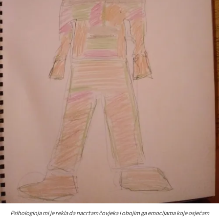
Psihologinja mi je rekla da nacrtam čovjeka i obojim ga emocijama koje osjećam