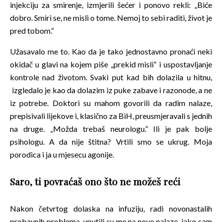
injekciju za smirenje, izmjerili šećer i ponovo rekli: „Biće
dobro. Smiri se, ne misli o tome. Nemoj to sebi raditi, život je
pred tobom.“
Užasavalo me to. Kao da je tako jednostavno pronaći neki
okidač u glavi na kojem piše „prekid misli“ i uspostavljanje
kontrole nad životom. Svaki put kad bih dolazila u hitnu,
izgledalo je kao da dolazim iz puke zabave i razonode, a ne
iz potrebe. Doktori su mahom govorili da radim nalaze,
prepisivali lijekove i, klasično za BiH, preusmjeravali s jednih
na druge. „Možda trebaš neurologu.“ Ili je pak bolje
psihologu. A da nije štitna? Vrtili smo se ukrug. Moja
porodica i ja u mjesecu agonije.
Saro, ti povraćaš ono što ne možeš reći
Nakon četvrtog dolaska na infuziju, radi novonastalih
probavnih problema, uputili su me na nove nalaze, iako sam