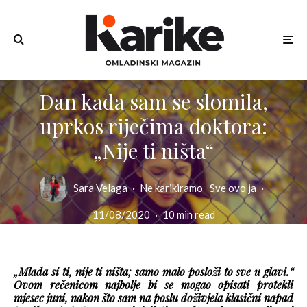
Dan kada sam se slomila,
uprkos riječima doktora:
„Nije ti ništa“
Sara Velaga
·
Ne karikiramo
Sve ovo ja
·
11/08/2020
·
10 min read
„Mlada si ti, nije ti ništa; samo malo posloži to sve u glavi.“
Ovom rečenicom najbolje bi se mogao opisati protekli
mjesec juni, nakon što sam na poslu doživjela klasični napad