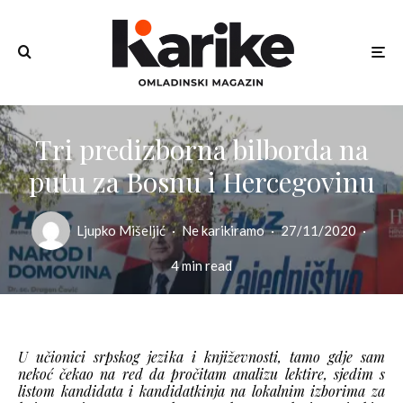
Tri predizborna bilborda na
putu za Bosnu i Hercegovinu
Ljupko Mišeljić
·
Ne karikiramo
·
27/11/2020
·
4 min read
U učionici srpskog jezika i književnosti, tamo gdje sam
nekoć čekao na red da pročitam analizu lektire, sjedim s
listom kandidata i kandidatkinja na lokalnim izborima za