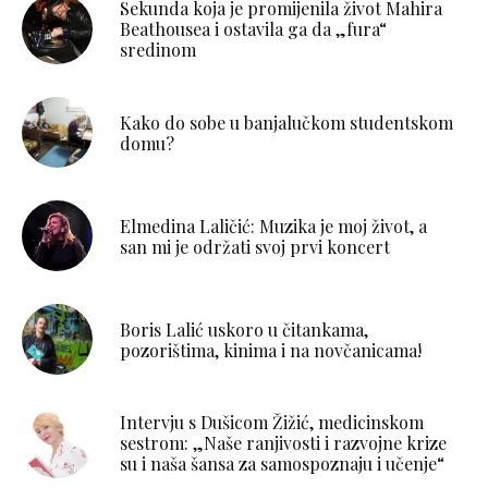
Sekunda koja je promijenila život Mahira
Beathousea i ostavila ga da „fura“
sredinom
Kako do sobe u banjalučkom studentskom
domu?
Elmedina Laličić: Muzika je moj život, a
san mi je održati svoj prvi koncert
Boris Lalić uskoro u čitankama,
pozorištima, kinima i na novčanicama!
Intervju s Dušicom Žižić, medicinskom
sestrom: „Naše ranjivosti i razvojne krize
su i naša šansa za samospoznaju i učenje“