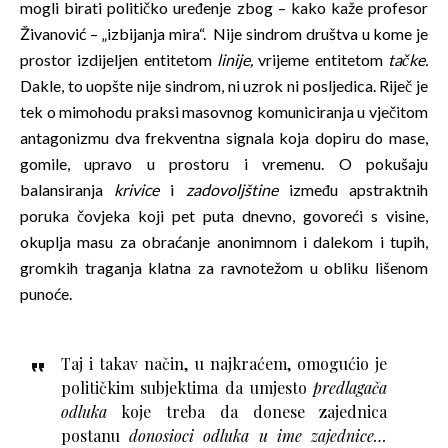
mogli birati političko uređenje zbog – kako kaže profesor
Živanović – „izbijanja mira“. Nije sindrom društva u kome je
prostor izdijeljen entitetom
linije,
vrijeme entitetom
tačke.
Dakle, to uopšte nije sindrom, ni uzrok ni posljedica. Riječ je
tek o mimohodu praksi masovnog komuniciranja u vječitom
antagonizmu dva frekventna signala koja dopiru do mase,
gomile, upravo u prostoru i vremenu. O pokušaju
balansiranja
krivice
i
zadovoljštine
između apstraktnih
poruka čovjeka koji pet puta dnevno, govoreći s visine,
okuplja masu za obraćanje anonimnom i dalekom i tupih,
gromkih traganja klatna za ravnotežom u obliku lišenom
punoće.
Taj i takav način, u najkraćem, omogućio je
političkim subjektima da umjesto
predlagača
odluka
koje treba da donese zajednica
postanu
donosioci odluka u ime zajednice…