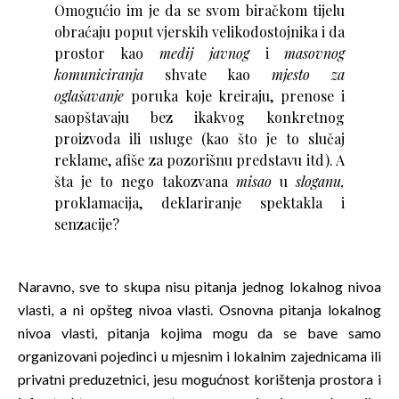
Omogućio im je da se svom biračkom tijelu
obraćaju poput vjerskih velikodostojnika i da
prostor kao
medij javnog
i
masovnog
komuniciranja
shvate kao
mjesto za
oglašavanje
poruka koje kreiraju, prenose i
saopštavaju bez ikakvog konkretnog
proizvoda ili usluge (kao što je to slučaj
reklame, afiše za pozorišnu predstavu itd). A
šta je to nego takozvana
misao
u
sloganu,
proklamacija, deklariranje spektakla i
senzacije?
Naravno, sve to skupa nisu pitanja jednog lokalnog nivoa
vlasti, a ni opšteg nivoa vlasti. Osnovna pitanja lokalnog
nivoa vlasti, pitanja kojima mogu da se bave samo
organizovani pojedinci u mjesnim i lokalnim zajednicama ili
privatni preduzetnici, jesu mogućnost korištenja prostora i