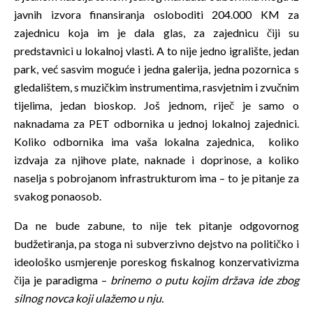
javnih izvora finansiranja osloboditi 204.000 KM za
zajednicu koja im je dala glas, za zajednicu čiji su
predstavnici u lokalnoj vlasti. A to nije jedno igralište, jedan
park, već sasvim moguće i jedna galerija, jedna pozornica s
gledalištem, s muzičkim instrumentima, rasvjetnim i zvučnim
tijelima, jedan bioskop. Još jednom, riječ je samo o
naknadama za PET odbornika u jednoj lokalnoj zajednici.
Koliko odbornika ima vaša lokalna zajednica, koliko
izdvaja za njihove plate, naknade i doprinose, a koliko
naselja s pobrojanom infrastrukturom ima – to je pitanje za
svakog ponaosob.
Da ne bude zabune, to nije tek pitanje odgovornog
budžetiranja, pa stoga ni subverzivno dejstvo na političko i
ideološko usmjerenje poreskog fiskalnog konzervativizma
čija je paradigma –
brinemo o putu kojim država ide zbog
silnog novca koji ulažemo u nju.