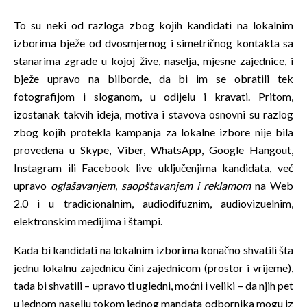
To su neki od razloga zbog kojih kandidati na lokalnim
izborima bježe od dvosmjernog i simetričnog kontakta sa
stanarima zgrade u kojoj žive, naselja, mjesne zajednice, i
bježe upravo na bilborde, da bi im se obratili tek
fotografijom i sloganom, u odijelu i kravati. Pritom,
izostanak takvih ideja, motiva i stavova osnovni su razlog
zbog kojih protekla kampanja za lokalne izbore nije bila
provedena u Skype, Viber, WhatsApp, Google Hangout,
Instagram ili Facebook live uključenjima kandidata, već
upravo
oglašavanjem, saopštavanjem i reklamom
na Web
2.0 i u tradicionalnim, audiodifuznim, audiovizuelnim,
elektronskim medijima i štampi.
Kada bi kandidati na lokalnim izborima konačno shvatili šta
jednu lokalnu zajednicu čini zajednicom (prostor i vrijeme),
tada bi shvatili – upravo ti ugledni, moćni i veliki – da njih pet
u jednom naselju tokom jednog mandata odbornika mogu iz