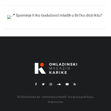
© 2026 Karike.ba - online kuća mladih. Sva prava pridržana.
Impressum