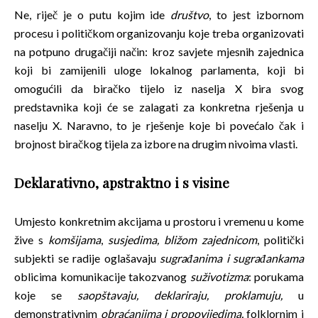
Ne, riječ je o putu kojim ide
društvo
, to jest izbornom
procesu i političkom organizovanju koje treba organizovati
na potpuno drugačiji način: kroz savjete mjesnih zajednica
koji bi zamijenili uloge lokalnog parlamenta, koji bi
omogućili da biračko tijelo iz naselja X bira svog
predstavnika koji će se zalagati za konkretna rješenja u
naselju X. Naravno, to je rješenje koje bi povećalo čak i
brojnost biračkog tijela za izbore na drugim nivoima vlasti.
Deklarativno, apstraktno i s visine
Umjesto konkretnim akcijama u prostoru i vremenu u kome
žive s
komšijama
,
susjedima, bližom zajednicom
,
politički
subjekti se radije oglašavaju
sugrađanima i sugrađankama
oblicima komunikacije takozvanog
suživotizma
:
porukama
koje se
saopštavaju, deklariraju, proklamuju,
u
demonstrativnim
obraćanjima i propovijedima,
folklornim i