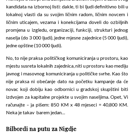
kandidata na izbornoj listi: dakle, ti bi ljudi definitivno bili u
lokalnoj vlasti da su svojim ličnim radom, ličnim novcem i
ličnim uticajem, vezama i konekcijama doveli do ozbiljnih
promjena u izgledu, organizaciji, funkciji, strukturi jednog
naselja (do 3 000 ljudi), jedne mjesne zajednice (5 000 ljudi),
jedne opštine (10 000 ljudi).
No, to nije praksa političkog komuniciranja u prostoru, kao
mjestu susreta lokalnih zajednica, niti u prostoru kao mediju
javnog i masovnog komuniciranja u političke svrhe. Kao što
nije praksa ni obećanje dato na početku kampanje da će
novac koji dobiju kao odbornici u gradskoj skupštini biti
izdvojen za kapitalne projekte u svojim naseljima. Opet, Vi
računajte – ja pišem: 850 KM x 48 mjeseci = 40,800 KM.
Neka je takav barem jedan…
Bilbordi na putu za Nigdje