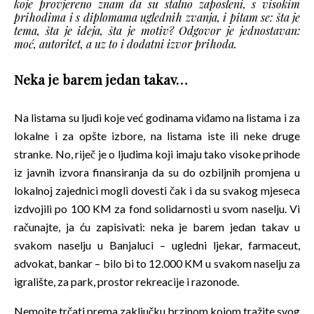
koje provjereno znam da su stalno zaposleni, s visokim
prihodima i s diplomama uglednih zvanja, i pitam se: šta je
tema, šta je ideja, šta je motiv? Odgovor je jednostavan:
moć, autoritet, a uz to i dodatni izvor prihoda.
Neka je barem jedan takav…
Na listama su ljudi koje već godinama viđamo na listama i za
lokalne i za opšte izbore, na listama iste ili neke druge
stranke. No, riječ je o ljudima koji imaju tako visoke prihode
iz javnih izvora finansiranja da su do ozbiljnih promjena u
lokalnoj zajednici mogli dovesti čak i da su svakog mjeseca
izdvojili po 100 KM za fond solidarnosti u svom naselju. Vi
računajte, ja ću zapisivati: neka je barem jedan takav u
svakom naselju u Banjaluci – ugledni ljekar, farmaceut,
advokat, bankar – bilo bi to 12.000 KM u svakom naselju za
igralište, za park, prostor rekreacije i razonode.
Nemojte trčati prema zaključku brzinom kojom tražite svog