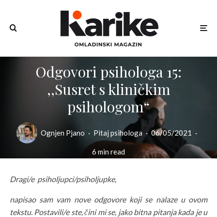
Odgovori psihologa 15:
,,Susret s kliničkim
psihologom“
Ognjen Pjano
·
Pitaj psihologa
·
06/05/2021
·
6 min read
Dragi/e psiholjupci/psiholjupke,
napisao sam vam nove odgovore koji se nalaze u ovom
tekstu. Postavili/e ste, čini mi se, jako bitna pitanja kada je u