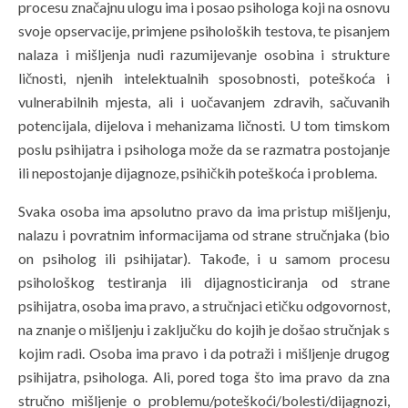
procesu značajnu ulogu ima i posao psihologa koji na osnovu
svoje opservacije, primjene psiholoških testova, te pisanjem
nalaza i mišljenja nudi razumijevanje osobina i strukture
ličnosti, njenih intelektualnih sposobnosti, poteškoća i
vulnerabilnih mjesta, ali i uočavanjem zdravih, sačuvanih
potencijala, dijelova i mehanizama ličnosti. U tom timskom
poslu psihijatra i psihologa može da se razmatra postojanje
ili nepostojanje dijagnoze, psihičkih poteškoća i problema.
Svaka osoba ima apsolutno pravo da ima pristup mišljenju,
nalazu i povratnim informacijama od strane stručnjaka (bio
on psiholog ili psihijatar). Takođe, i u samom procesu
psihološkog testiranja ili dijagnosticiranja od strane
psihijatra, osoba ima pravo, a stručnjaci etičku odgovornost,
na znanje o mišljenju i zaključku do kojih je došao stručnjak s
kojim radi. Osoba ima pravo i da potraži i mišljenje drugog
psihijatra, psihologa. Ali, pored toga što ima pravo da zna
stručno mišljenje o problemu/poteškoći/bolesti/dijagnozi,