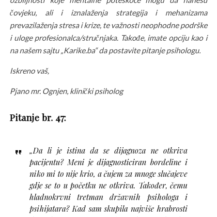
čovjeku, ali i iznalaženja strategija i mehanizama
prevazilaženja stresa i krize, te važnosti neophodne podrške
i uloge profesionalca/stručnjaka. Takođe, imate opciju kao i
na našem sajtu „Karike.ba“ da postavite pitanje psihologu.
Iskreno vaš,
Pjano mr. Ognjen, klinički psiholog
Pitanje br. 47:
„Da li je istina da se dijagnoza ne otkriva
pacijentu? Meni je dijagnosticiran bordeline i
niko mi to nije krio, a čujem za mnoge slučajeve
gdje se to u početku ne otkriva. Također, čemu
hladnokrvni tretman državnih psihologa i
psihijatara? Kad sam skupila najviše hrabrosti