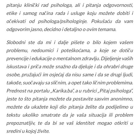
pitanju klinički rad psihologa, ali i pitanja odgovornosti,
etike i samog načina rada i usluge koju možete dobiti i
očekivati od psihologa/psihologinje. Pokušaću da vam
odgovorim jasno, decidno i detaljno o ovim temama.
Slobodni ste da mi i dalje pišete o bilo kojem vašem
problemu, nedoumici i poteškoćama, a koje se dotiču
prevencije i edukacije o mentalnom zdravlju. Dijeljenje vaših
iskustava i priča može snažno da djeluje i da ohrabri druge
osobe, pružajući im osjećaj da nisu same i da se drugi ljudi,
takođe, suočavaju sa sličnim, a opet tako ličnim problemima.
Prednost na portalu „Karika.ba“, a u rubrici „Pitaj psihologa“,
jeste to što pitanja možete da postavite sasvim anonimno,
možete da ukažete koji dio pitanja želite da podijelimo u
tekstu ukoliko smatrate da je vaša situacija ili problem
prepoznatljiv, te da bi se vaš identitet mogao otkriti u
sredini u kojoj živite.