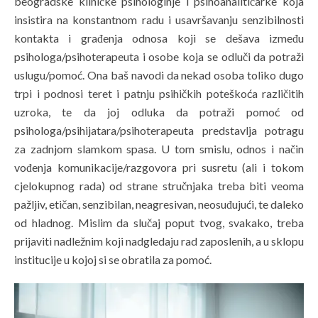
beogradske kliničke psihologinje i psihoanalitičarke koja
insistira na konstantnom radu i usavršavanju senzibilnosti
kontakta i građenja odnosa koji se dešava između
psihologa/psihoterapeuta i osobe koja se odluči da potraži
uslugu/pomoć. Ona baš navodi da nekad osoba toliko dugo
trpi i podnosi teret i patnju psihičkih poteškoća različitih
uzroka, te da joj odluka da potraži pomoć od
psihologa/psihijatara/psihoterapeuta predstavlja potragu
za zadnjom slamkom spasa. U tom smislu, odnos i način
vođenja komunikacije/razgovora pri susretu (ali i tokom
cjelokupnog rada) od strane stručnjaka treba biti veoma
pažljiv, etičan, senzibilan, neagresivan, neosuđujući, te daleko
od hladnog. Mislim da slučaj poput tvog, svakako, treba
prijaviti nadležnim koji nadgledaju rad zaposlenih, a u sklopu
institucije u kojoj si se obratila za pomoć.