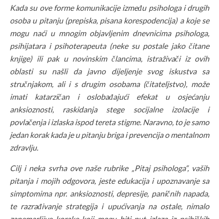
Kada su ove forme komunikacije između psihologa i drugih
osoba u pitanju (prepiska, pisana korespodencija) a koje se
mogu naći u mnogim objavljenim dnevnicima psihologa,
psihijatara i psihoterapeuta (neke su postale jako čitane
knjige) ili pak u novinskim člancima, istraživači iz ovih
oblasti su našli da javno dijeljenje svog iskustva sa
stručnjakom, ali i s drugim osobama (čitateljstvo), može
imati katarzičan i oslobađajući efekat u osjećanju
anksioznosti, raskidanja stege socijalne izolacije i
povlačenja i izlaska ispod tereta stigme. Naravno, to je samo
jedan korak kada je u pitanju briga i prevencija o mentalnom
zdravlju.
Cilj i neka svrha ove naše rubrike „Pitaj psihologa“, vaših
pitanja i mojih odgovora, jeste edukacija i upoznavanje sa
simptomima npr. anksioznosti, depresije, paničnih napada,
te razrađivanje strategija i upućivanja na ostale, nimalo
zanemarljive korake koji mogu biti put izlaza iz psihičkih