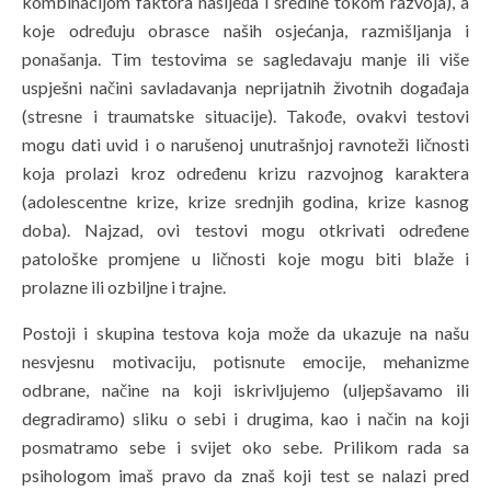
kombinacijom faktora nasljeđa i sredine tokom razvoja), a
koje određuju obrasce naših osjećanja, razmišljanja i
ponašanja. Tim testovima se sagledavaju manje ili više
uspješni načini savladavanja neprijatnih životnih događaja
(stresne i traumatske situacije). Takođe, ovakvi testovi
mogu dati uvid i o narušenoj unutrašnjoj ravnoteži ličnosti
koja prolazi kroz određenu krizu razvojnog karaktera
(adolescentne krize, krize srednjih godina, krize kasnog
doba). Najzad, ovi testovi mogu otkrivati određene
patološke promjene u ličnosti koje mogu biti blaže i
prolazne ili ozbiljne i trajne.
Postoji i skupina testova koja može da ukazuje na našu
nesvjesnu motivaciju, potisnute emocije, mehanizme
odbrane, načine na koji iskrivljujemo (uljepšavamo ili
degradiramo) sliku o sebi i drugima, kao i način na koji
posmatramo sebe i svijet oko sebe. Prilikom rada sa
psihologom imaš pravo da znaš koji test se nalazi pred