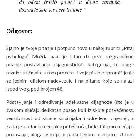
da odem tražiti pomoć u domu zdravlja,
doživjela sam još veće traume.“
Odgovor:
Sjajno je tvoje pitanje i potpuno novo u našoj rubrici „Pitaj
psihologa“. Možda nam je bitno da prvo razgraničimo
pitanje postavljanja dijagnostičkih kategorija, te uloge
raznih stručnjaka u tom procesu. Tvoje pitanje i promišljanje
se jednim dijelom nadovezuje i na pitanje koje se nalazi
ispod tvog, pod brojem 48.
Postavljanje i određivanje adekvatne dijagnoze (što je u
svakom slučaju delikatan posao koji iziskuje posvećenost,
senzibilnost od strane stručnjaka i određeno vrijeme), a
kada je u pitanju mentalna poteškoća, bolest ili poremećaj u
ponašanju, uloga je koja pripada ljekaru psihijatru. U tom