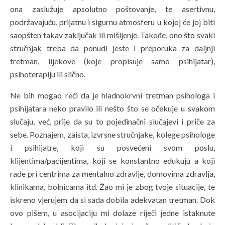
ona zaslužuje apsolutno poštovanje, te asertivnu,
podržavajuću, prijatnu i sigurnu atmosferu u kojoj će joj biti
saopšten takav zaključak ili mišljenje. Takođe, ono što svaki
stručnjak treba da ponudi jeste i preporuka za daljnji
tretman, lijekove (koje propisuje samo psihijatar),
psihoterapiju ili slično.
Ne bih mogao reći da je hladnokrvni tretman psihologa i
psihijatara neko pravilo ili nešto što se očekuje u svakom
slučaju, već, prije da su to pojedinačni slučajevi i priče za
sebe. Poznajem, zaista, izvrsne stručnjake, kolege psihologe
i psihijatre, koji su posvećeni svom poslu,
klijentima/pacijentima, koji se konstantno edukuju a koji
rade pri centrima za mentalno zdravlje, domovima zdravlja,
klinikama, bolnicama itd. Žao mi je zbog tvoje situacije, te
iskreno vjerujem da si sada dobila adekvatan tretman. Dok
ovo pišem, u asocijaciju mi dolaze riječi jedne istaknute