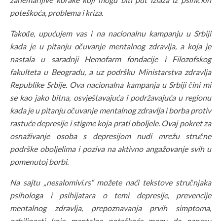
poteškoća, problema i kriza.
Takođe, upućujem vas i na nacionalnu kampanju u Srbiji
kada je u pitanju očuvanje mentalnog zdravlja, a koja je
nastala u saradnji Hemofarm fondacije i Filozofskog
fakulteta u Beogradu, a uz podršku Ministarstva zdravlja
Republike Srbije. Ova nacionalna kampanja u Srbiji čini mi
se kao jako bitna, osvještavajuća i podržavajuća u regionu
kada je u pitanju očuvanje mentalnog zdravlja i borba protiv
rastuće depresije i stigme koja prati oboljele. Ovaj pokret za
osnaživanje osoba s depresijom nudi mrežu stručne
podrške oboljelima i poziva na aktivno angažovanje svih u
pomenutoj borbi.
Na sajtu „nesalomivi.rs“ možete naći tekstove stručnjaka
psihologa i psihijatara o temi depresije, prevencije
mentalnog zdravlja, prepoznavanja prvih simptoma,
ozbiljnosti koje mentalne poteškoće mogu da nanesu