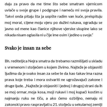
daju za pravo da me time što sebe smatram vjernicom
uvlače u svoje grupe i podgrupe i nameću mi svoja pravila.
Takvi onda pitaju šta ja uopšte radim van kuće, preispituju
moj moral, cijene moju vjeru po dužini rukava, ograđuju se
javno od mene kao članice njihove vjerske skupine iako se
nikada nisam oglasila ni u čije ime osim i jedino u svoje.“
Svako je insan za sebe
Bh. rediteljica Nejra smatra da trebamo razmišljati u skladu
s vremenom i stoljećem u kojem živimo. Najteže je objasniti
ljudima da je svako insan za sebe te da kao takav ima razna
prava koje treba i mora ostvariti ne ugrožavajući zakone i
druge ljude. „Najteže je objasniti i jednoj i drugoj strani da ih
se moj ormar, moja kosa, moji rukavi i moj kupaći kostim u
najmanju ruku ne tiču, a ako ćemo ozbiljno, nemaju ni
zakonski pravo raspravljati u 21. stoljeću u sekularnoj zemlji