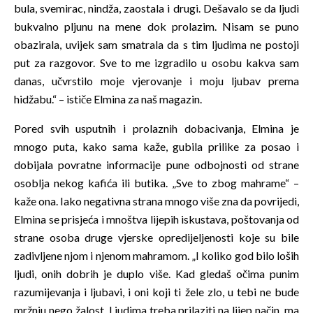
bula, svemirac, nindža, zaostala i drugi. Dešavalo se da ljudi
bukvalno pljunu na mene dok prolazim. Nisam se puno
obazirala, uvijek sam smatrala da s tim ljudima ne postoji
put za razgovor. Sve to me izgradilo u osobu kakva sam
danas, učvrstilo moje vjerovanje i moju ljubav prema
hidžabu.“ – ističe Elmina za naš magazin.
Pored svih usputnih i prolaznih dobacivanja, Elmina je
mnogo puta, kako sama kaže, gubila prilike za posao i
dobijala povratne informacije pune odbojnosti od strane
osoblja nekog kafića ili butika. „Sve to zbog mahrame“ –
kaže ona. Iako negativna strana mnogo više zna da povrijedi,
Elmina se prisjeća i mnoštva lijepih iskustava, poštovanja od
strane osoba druge vjerske opredijeljenosti koje su bile
zadivljene njom i njenom mahramom. „I koliko god bilo loših
ljudi, onih dobrih je duplo više. Kad gledaš očima punim
razumijevanja i ljubavi, i oni koji ti žele zlo, u tebi ne bude
mržnju nego žalost. Ljudima treba prilaziti na lijep način, ma