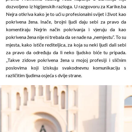
dozvoljeno iz higijenskih razloga. U razgovoru za Karike.ba
Nejra otkriva kako je to ući u profesionalni svijet i život kao
pokrivena žena. Inače, brojni ljudi daju sebi za pravo da
komentiraju Nejrin način pokrivanja i vjeruju da kao
pokrivena žena nije ni trebala da se nađe na „nemjestu“. To su
mjesta, kako ističe rediteljica, za koja su neki ljudi dali sebi
za pravo da određuju da li neko ljudsko biće tu pripada.
„Takve zidove pokrivena žena u mojoj profesiji i sličnim
poslovima koji iziskuju svakodnevnu komunikaciju s
različitim ljudima osjeća s dvije strane.