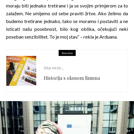
moraju biti jednako tretirane i ja se svojim primjerom za to
zalažem. Ne smijemo od sebe praviti žrtve. Ako želimo da
budemo tretirane jednako, tako se moramo i postaviti a ne
isticati našu posebnost, bilo kog oblika, očekujući neki
poseban senzibilitet. To je moj stav.“ – rekla je Arduana.
See also
Ima veze...
Historija s okusom limuna