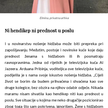
Elmina, privatna arhiva
Ni hendikep ni prednost u poslu
I u novinarstvu nošenje hidžaba može biti prepreka pri
zapošljavanju. Međutim, postoje i novinske kuće koje daju
prednost ženama s hidžabom ili ih posmatraju
ravnopravnima. Jedna od rijetkih je televizijska kuća Al
Jazeera. Arduana Pribinja, voditeljica ove televizijske kuće,
podijelila je s nama svoje iskustvo nošenja hidžaba. „Cijeli
život se borim da budem prihvaćena i shvaćena kao sve
druge kolegice, bez obzira na njihov odabir odjeće. Nikada
maramu nisam shvatila kao hendikep niti kao prednost u
poslu. Sve situacije u kojima me neko drugačije pozicionirao
zbog toga što sam pokrivena, ignorišem. Žene s hidžabom