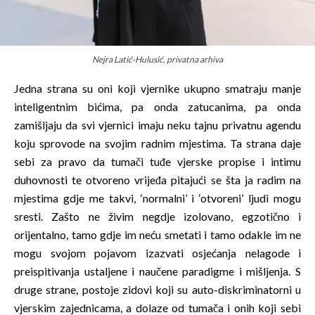
Nejra Latić-Hulusić, privatna arhiva
Jedna strana su oni koji vjernike ukupno smatraju manje
inteligentnim bićima, pa onda zatucanima, pa onda
zamišljaju da svi vjernici imaju neku tajnu privatnu agendu
koju sprovode na svojim radnim mjestima. Ta strana daje
sebi za pravo da tumači tuđe vjerske propise i intimu
duhovnosti te otvoreno vrijeđa pitajući se šta ja radim na
mjestima gdje me takvi, ‘normalni’ i ‘otvoreni’ ljudi mogu
sresti. Zašto ne živim negdje izolovano, egzotično i
orijentalno, tamo gdje im neću smetati i tamo odakle im ne
mogu svojom pojavom izazvati osjećanja nelagode i
preispitivanja ustaljene i naučene paradigme i mišljenja. S
druge strane, postoje zidovi koji su auto-diskriminatorni u
vjerskim zajednicama, a dolaze od tumača i onih koji sebi