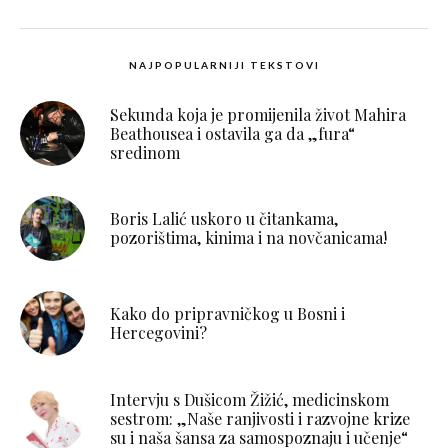
NAJPOPULARNIJI TEKSTOVI
Sekunda koja je promijenila život Mahira
Beathousea i ostavila ga da „fura“
sredinom
Boris Lalić uskoro u čitankama,
pozorištima, kinima i na novčanicama!
Kako do pripravničkog u Bosni i
Hercegovini?
Intervju s Dušicom Žižić, medicinskom
sestrom: „Naše ranjivosti i razvojne krize
su i naša šansa za samospoznaju i učenje“