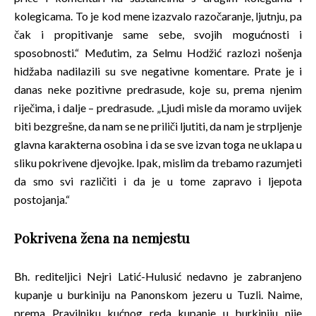
kolegicama. To je kod mene izazvalo razočaranje, ljutnju, pa
čak i propitivanje same sebe, svojih mogućnosti i
sposobnosti.“ Međutim, za Selmu Hodžić razlozi nošenja
hidžaba nadilazili su sve negativne komentare. Prate je i
danas neke pozitivne predrasude, koje su, prema njenim
riječima, i dalje – predrasude. „Ljudi misle da moramo uvijek
biti bezgrešne, da nam se ne priliči ljutiti, da nam je strpljenje
glavna karakterna osobina i da se sve izvan toga ne uklapa u
sliku pokrivene djevojke. Ipak, mislim da trebamo razumjeti
da smo svi različiti i da je u tome zapravo i ljepota
postojanja.“
Pokrivena žena na nemjestu
Bh. rediteljici Nejri Latić-Hulusić nedavno je zabranjeno
kupanje u burkiniju na Panonskom jezeru u Tuzli. Naime,
prema Pravilniku kućnog reda kupanje u burkiniju nije