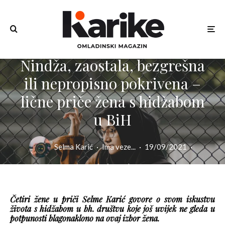
Nindža, zaostala, bezgrešna
ili nepropisno pokrivena –
lične priče žena s hidžabom
u BiH
Selma Karić
·
Ima veze...
·
19/09/2021
·
6 min read
Četiri žene u priči Selme Karić govore o svom iskustvu
života s hidžabom u bh. društvu koje još uvijek ne gleda u
potpunosti blagonaklono na ovaj izbor žena.