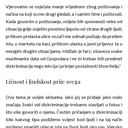
Vjerovatno se osjećala manje vrijednom zbog poštovanja i
načina na koji su me drugi gledali, a i samim time i poštovali.
Kada govorim o poštovanju, voljela bih spomenuti neke od
situacija gdje osjetim posebnu ljepotu od strane drugih ljudi,
prilikom prelaska ulice vozači me odmah puštaju da pređem
istu, u marketu na kasi, prilikom ulaska u javni prijevoz te u
mnogim drugim situacijama. Hidžab je farz, obaveza svake
muslimanke data od Gospodara i ne bi trebao biti predmet
diskriminacije nego lekcija i primjer poslušnosti Stvoritelju.“
Ličnost i ljudskost prije svega
Ova tema je uvijek aktuelna, iako joj se pridaje jako malo
značaja. Svaki vid diskriminacije trebamo stavljati u fokus i
što više govoriti o njemu. Čestim pričanjem o diskriminaciji
bilo kakvog tipa podižemo svijest kod ljudi i na taj način
možemo smanjiti utjecaj iste na život ljudi oko nas. Vjersko