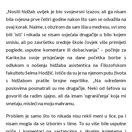
„Nositi hidžab uvijek je bio svojevrsni izazov, ali ga nisam
bila svjesna prve četiri godine nakon što sam se odvažila na
ovaj korak. Naime, s obzirom da sam išla u medresu, svi smo
bili ‘isti’ i nikada se nisam osjećala drugačije u bilo kojem
smislu, ali po završetku srednje škole čovjek više primijeti
poglede, usputne komentare ili dobacivanja.“ – počinje za
Karike.ba svoje prisjećanje na dane početka borbe s
odlukom o nošenju hidžaba asistentica na Filozofskom
fakultetu Selma Hodžić. Ističe da su je na njenom putu života
s hidžabom pratile brojne neprilike. „Na određenim
poslovima posmatrali su me drugačije. Neki od šefova su
govorili da radim sjajno, ali da imam ‘ograničenja’ koja mi
smetaju, misleći na moju mahramu.
Problem je samo što to nikada nisu rekli meni u lice, pa i
nisam mogla da se izborim s time. To su više bile usputne
priče i komentari na sastancima s drugim kolegama i