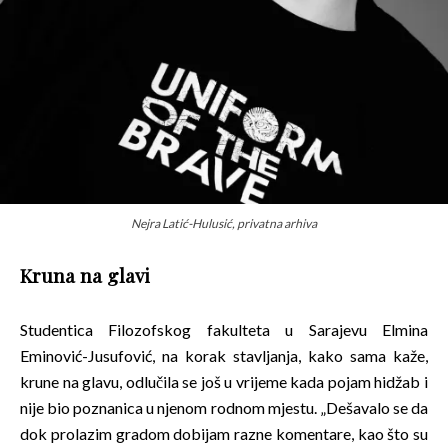
Nejra Latić-Hulusić, privatna arhiva
Kruna na glavi
Studentica Filozofskog fakulteta u Sarajevu Elmina
Eminović-Jusufović, na korak stavljanja, kako sama kaže,
krune na glavu, odlučila se još u vrijeme kada pojam hidžab i
nije bio poznanica u njenom rodnom mjestu. „Dešavalo se da
dok prolazim gradom dobijam razne komentare, kao što su