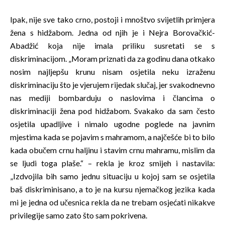
Ipak, nije sve tako crno, postoji i mnoštvo svijetlih primjera
žena s hidžabom. Jedna od njih je i Nejra Borovačkić-
Abadžić koja nije imala priliku susretati se s
diskriminacijom. „Moram priznati da za godinu dana otkako
nosim najljepšu krunu nisam osjetila neku izraženu
diskriminaciju što je vjerujem rijedak slučaj, jer svakodnevno
nas mediji bombarduju o naslovima i člancima o
diskriminaciji žena pod hidžabom. Svakako da sam često
osjetila upadljive i nimalo ugodne poglede na javnim
mjestima kada se pojavim s mahramom, a najčešće bi to bilo
kada obučem crnu haljinu i stavim crnu mahramu, mislim da
se ljudi toga plaše.“ – rekla je kroz smijeh i nastavila:
„Izdvojila bih samo jednu situaciju u kojoj sam se osjetila
baš diskriminisano, a to je na kursu njemačkog jezika kada
mi je jedna od učesnica rekla da ne trebam osjećati nikakve
privilegije samo zato što sam pokrivena.