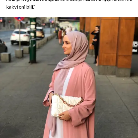
kakvi oni bili.“