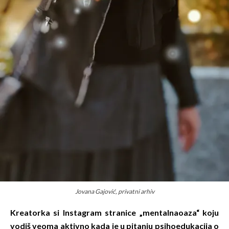
Jovana Gajović, privatni arhiv
Kreatorka si Instagram stranice „mentalnaoaza“ koju
vodiš veoma aktivno kada je u pitanju psihoedukacija o