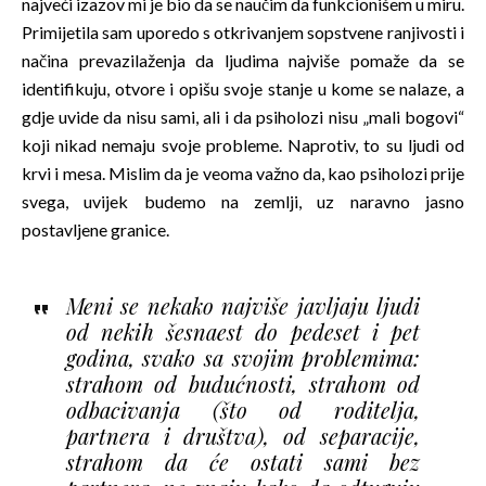
najveći izazov mi je bio da se naučim da funkcionišem u miru.
Primijetila sam uporedo s otkrivanjem sopstvene ranjivosti i
načina prevazilaženja da ljudima najviše pomaže da se
identifikuju, otvore i opišu svoje stanje u kome se nalaze, a
gdje uvide da nisu sami, ali i da psiholozi nisu „mali bogovi“
koji nikad nemaju svoje probleme. Naprotiv, to su ljudi od
krvi i mesa. Mislim da je veoma važno da, kao psiholozi prije
svega, uvijek budemo na zemlji, uz naravno jasno
postavljene granice.
Meni se nekako najviše javljaju ljudi
od nekih šesnaest do pedeset i pet
godina, svako sa svojim problemima:
strahom od budućnosti, strahom od
odbacivanja (što od roditelja,
partnera i društva), od separacije,
strahom da će ostati sami bez