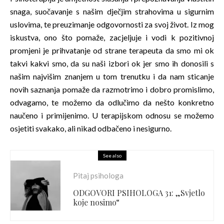
snaga, suočavanje s našim dječjim strahovima u sigurnim
uslovima, te preuzimanje odgovornosti za svoj život. Iz mog
iskustva, ono što pomaže, zacjeljuje i vodi k pozitivnoj
promjeni je prihvatanje od strane terapeuta da smo mi ok
takvi kakvi smo, da su naši izbori ok jer smo ih donosili s
našim najvišim znanjem u tom trenutku i da nam sticanje
novih saznanja pomaže da razmotrimo i dobro promislimo,
odvagamo, te možemo da odlučimo da nešto konkretno
naučeno i primijenimo. U terapijskom odnosu se možemo
osjetiti svakako, ali nikad odbačeno i nesigurno.
See also
Pitaj psihologa
ODGOVORI PSIHOLOGA 31: „Svjetlo
koje nosimo“