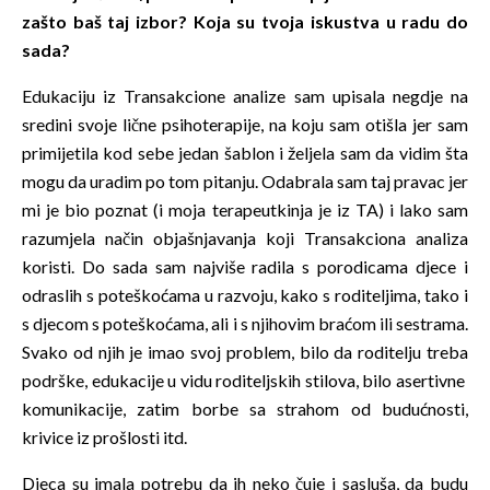
zašto baš taj izbor? Koja su tvoja iskustva u radu do
sada?
Edukaciju iz Transakcione analize sam upisala negdje na
sredini svoje lične psihoterapije, na koju sam otišla jer sam
primijetila kod sebe jedan šablon i željela sam da vidim šta
mogu da uradim po tom pitanju. Odabrala sam taj pravac jer
mi je bio poznat (i moja terapeutkinja je iz TA) i lako sam
razumjela način objašnjavanja koji Transakciona analiza
koristi. Do sada sam najviše radila s porodicama djece i
odraslih s poteškoćama u razvoju, kako s roditeljima, tako i
s djecom s poteškoćama, ali i s njihovim braćom ili sestrama.
Svako od njih je imao svoj problem, bilo da roditelju treba
podrške, edukacije u vidu roditeljskih stilova, bilo asertivne
komunikacije, zatim borbe sa strahom od budućnosti,
krivice iz prošlosti itd.
Djeca su imala potrebu da ih neko čuje i sasluša, da budu