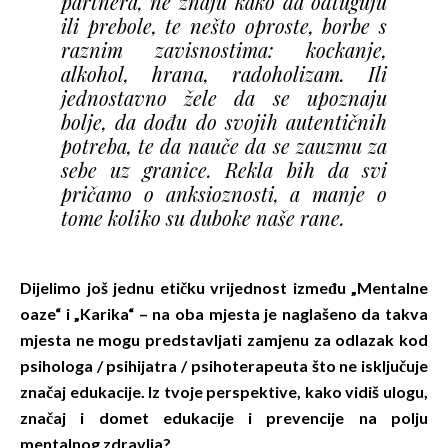
partnera, ne znaju kako da odtuguju
ili prebole, te nešto oproste, borbe s
raznim zavisnostima: kockanje,
alkohol, hrana, radoholizam. Ili
jednostavno žele da se upoznaju
bolje, da dođu do svojih autentičnih
potreba, te da nauče da se zauzmu za
sebe uz granice. Rekla bih da svi
pričamo o anksioznosti, a manje o
tome koliko su duboke naše rane.
Dijelimo još jednu etičku vrijednost između „Mentalne
oaze“ i „Karika“ – na oba mjesta je naglašeno da takva
mjesta ne mogu predstavljati zamjenu za odlazak kod
psihologa / psihijatra / psihoterapeuta što ne isključuje
značaj edukacije. Iz tvoje perspektive, kako vidiš ulogu,
značaj i domet edukacije i prevencije na polju
mentalnog zdravlja?