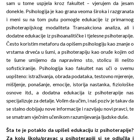
sam u tome uspjela kroz fakultet – vjerujem da jesam
donekle. Psihologija je kao grana veoma široka i razgranata
i meni su na tom putu pomogle edukacije iz primarnog
psihoterapijskog modaliteta Transakciona analiza, ali i
dodatne edukacije iz psihoanalitičke i tjelesne psihoterapije.
Često koristim metaforu da opišem psihologiju kao znanje o
vrstama drveća u šumi, a psihoterapiju kao oruđe kojim od
te šume umijemo da napravimo sto, stolicu ili nešto
sofisticiranije. Psihologija kao fakultet nas uči o svemu
uopšteno: istraživanja, obrada podataka, testovno mjerenje,
mišljenje, ponašanje, emocije, istorija nastanka, fiziološke
osnove itd., a dodatna edukacija iz psihoterapije nas
specijalizuje za detalje. Volim da učim, i naš poziv je takav da
se stalno dobijaju nove informacije i razvijaju novi pravci, te
se smatram vječnim učenikom razumijevanja ljudske duše.
Šta te je potaklo da upišeš edukaciju iz psihoterapije?
Za koju školu/pravac u psihoterapiji si se odlučila i