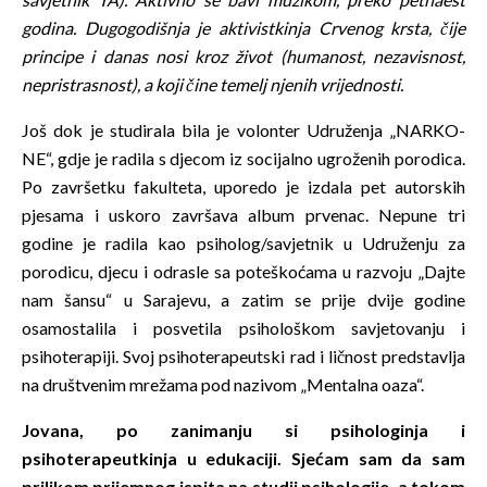
godina. Dugogodišnja je aktivistkinja Crvenog krsta, čije
principe i danas nosi kroz život (humanost, nezavisnost,
nepristrasnost), a koji čine temelj njenih vrijednosti.
Još dok je studirala bila je volonter Udruženja „NARKO-
NE“, gdje je radila s djecom iz socijalno ugroženih porodica.
Po završetku fakulteta, uporedo je izdala pet autorskih
pjesama i uskoro završava album prvenac. Nepune tri
godine je radila kao psiholog/savjetnik u Udruženju za
porodicu, djecu i odrasle sa poteškoćama u razvoju „Dajte
nam šansu“ u Sarajevu, a zatim se prije dvije godine
osamostalila i posvetila psihološkom savjetovanju i
psihoterapiji. Svoj psihoterapeutski rad i ličnost predstavlja
na društvenim mrežama pod nazivom „Mentalna oaza“.
Jovana, po zanimanju si psihologinja i
psihoterapeutkinja u edukaciji. Sjećam sam da sam
prilikom prijemnog ispita na studij psihologije, a tokom