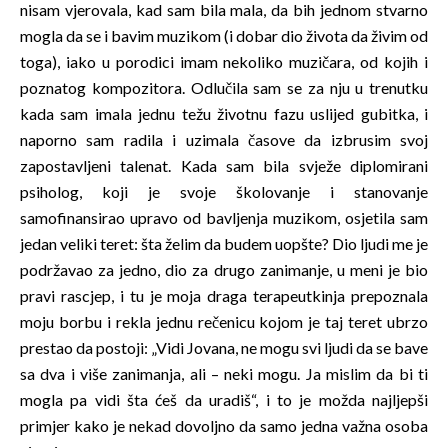
nisam vjerovala, kad sam bila mala, da bih jednom stvarno
mogla da se i bavim muzikom (i dobar dio života da živim od
toga), iako u porodici imam nekoliko muzičara, od kojih i
poznatog kompozitora. Odlučila sam se za nju u trenutku
kada sam imala jednu težu životnu fazu uslijed gubitka, i
naporno sam radila i uzimala časove da izbrusim svoj
zapostavljeni talenat. Kada sam bila svježe diplomirani
psiholog, koji je svoje školovanje i stanovanje
samofinansirao upravo od bavljenja muzikom, osjetila sam
jedan veliki teret: šta želim da budem uopšte? Dio ljudi me je
podržavao za jedno, dio za drugo zanimanje, u meni je bio
pravi rascjep, i tu je moja draga terapeutkinja prepoznala
moju borbu i rekla jednu rečenicu kojom je taj teret ubrzo
prestao da postoji: „Vidi Jovana, ne mogu svi ljudi da se bave
sa dva i više zanimanja, ali – neki mogu. Ja mislim da bi ti
mogla pa vidi šta ćeš da uradiš“, i to je možda najljepši
primjer kako je nekad dovoljno da samo jedna važna osoba