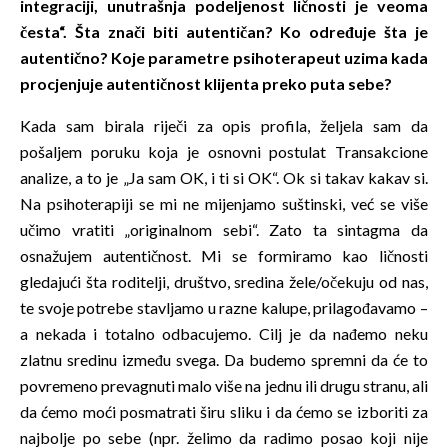
integraciji, unutrašnja podeljenost ličnosti je veoma
česta“. Šta znači biti autentičan? Ko određuje šta je
autentično? Koje parametre psihoterapeut uzima kada
procjenjuje autentičnost klijenta preko puta sebe?
Kada sam birala riječi za opis profila, željela sam da
pošaljem poruku koja je osnovni postulat Transakcione
analize, a to je „Ja sam OK, i ti si OK“. Ok si takav kakav si.
Na psihoterapiji se mi ne mijenjamo suštinski, već se više
učimo vratiti „originalnom sebi“. Zato ta sintagma da
osnažujem autentičnost. Mi se formiramo kao ličnosti
gledajući šta roditelji, društvo, sredina žele/očekuju od nas,
te svoje potrebe stavljamo u razne kalupe, prilagođavamo –
a nekada i totalno odbacujemo. Cilj je da nađemo neku
zlatnu sredinu između svega. Da budemo spremni da će to
povremeno prevagnuti malo više na jednu ili drugu stranu, ali
da ćemo moći posmatrati širu sliku i da ćemo se izboriti za
najbolje po sebe (npr. želimo da radimo posao koji nije