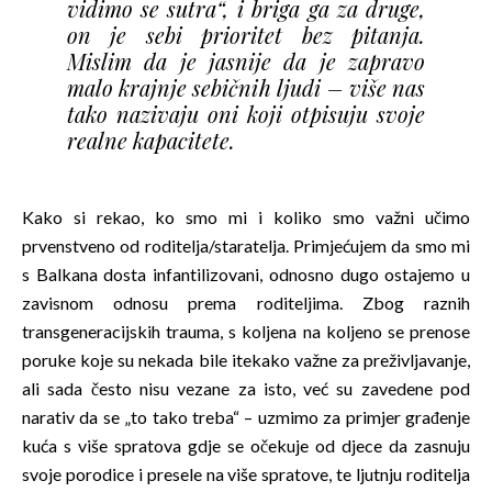
vidimo se sutra“, i briga ga za druge,
on je sebi prioritet bez pitanja.
Mislim da je jasnije da je zapravo
malo krajnje sebičnih ljudi – više nas
tako nazivaju oni koji otpisuju svoje
realne kapacitete.
Kako si rekao, ko smo mi i koliko smo važni učimo
prvenstveno od roditelja/staratelja. Primjećujem da smo mi
s Balkana dosta infantilizovani, odnosno dugo ostajemo u
zavisnom odnosu prema roditeljima. Zbog raznih
transgeneracijskih trauma, s koljena na koljeno se prenose
poruke koje su nekada bile itekako važne za preživljavanje,
ali sada često nisu vezane za isto, već su zavedene pod
narativ da se „to tako treba“ – uzmimo za primjer građenje
kuća s više spratova gdje se očekuje od djece da zasnuju
svoje porodice i presele na više spratove, te ljutnju roditelja