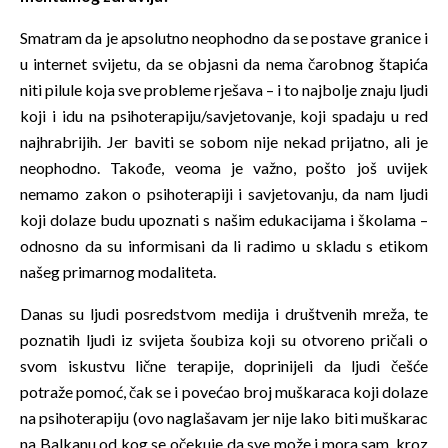
Smatram da je apsolutno neophodno da se postave granice i
u internet svijetu, da se objasni da nema čarobnog štapića
niti pilule koja sve probleme rješava – i to najbolje znaju ljudi
koji i idu na psihoterapiju/savjetovanje, koji spadaju u red
najhrabrijih. Jer baviti se sobom nije nekad prijatno, ali je
neophodno. Takođe, veoma je važno, pošto još uvijek
nemamo zakon o psihoterapiji i savjetovanju, da nam ljudi
koji dolaze budu upoznati s našim edukacijama i školama –
odnosno da su informisani da li radimo u skladu s etikom
našeg primarnog modaliteta.
Danas su ljudi posredstvom medija i društvenih mreža, te
poznatih ljudi iz svijeta šoubiza koji su otvoreno pričali o
svom iskustvu lične terapije, doprinijeli da ljudi češće
potraže pomoć, čak se i povećao broj muškaraca koji dolaze
na psihoterapiju (ovo naglašavam jer nije lako biti muškarac
na Balkanu od kog se očekuje da sve može i mora sam, kroz