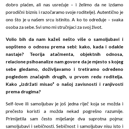
dobro plaćen, ali nas usrećuje – i želimo da ne izdamo
porodični biznis i razočaramo svoje roditelje). Autentično je
ono što je u našem srcu istinito. A ko to određuje – svaka
osoba za sebe. Svi smo mi stručnjaci za svoj život.
Volio bih da nam kažeš nešto više o samoljubavi i
uopšteno o odnosu prema sebi: kako, kada i odakle
nastaje? Teorija atačmenta, objektnih odnosa,
relacione psihoanalize nam govore da je mjesto s kojeg
sebe gledamo, doživljavamo i tretiramo određeno
pogledom značajnih drugih, u prvom redu roditelja.
Kako „izdržati misao“ o našoj zavisnosti i ranjivosti
prema drugima?
Self-love ili samoljubav je još jedna riječ koja se možda i
prečesto koristi a možda nekad pogrešno razumije.
Primijetila sam često miješanje dva suprotna pojma:
samoljubavi i sebičnosti. Sebičnost i samoljubav nisu isto i