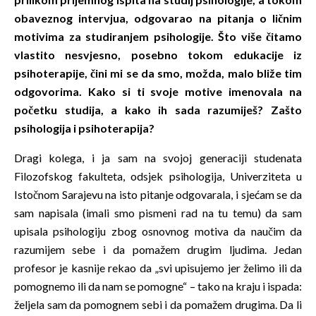
obaveznog intervjua, odgovarao na pitanja o ličnim
motivima za studiranjem psihologije. Što više čitamo
vlastito nesvjesno, posebno tokom edukacije iz
psihoterapije, čini mi se da smo, možda, malo bliže tim
odgovorima. Kako si ti svoje motive imenovala na
početku studija, a kako ih sada razumiješ? Zašto
psihologija i psihoterapija?
Dragi kolega, i ja sam na svojoj generaciji studenata
Filozofskog fakulteta, odsjek psihologija, Univerziteta u
Istočnom Sarajevu na isto pitanje odgovarala, i sjećam se da
sam napisala (imali smo pismeni rad na tu temu) da sam
upisala psihologiju zbog osnovnog motiva da naučim da
razumijem sebe i da pomažem drugim ljudima. Jedan
profesor je kasnije rekao da „svi upisujemo jer želimo ili da
pomognemo ili da nam se pomogne“ – tako na kraju i ispada:
željela sam da pomognem sebi i da pomažem drugima. Da li