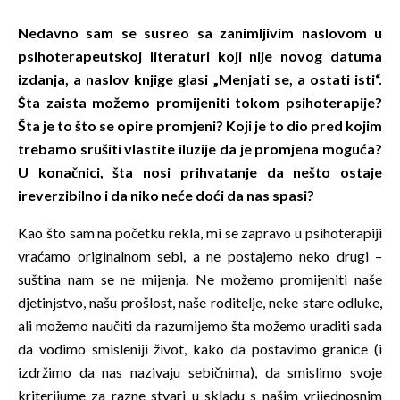
Nedavno sam se susreo sa zanimljivim naslovom u
psihoterapeutskoj literaturi koji nije novog datuma
izdanja, a naslov knjige glasi „Menjati se, a ostati isti“.
Šta zaista možemo promijeniti tokom psihoterapije?
Šta je to što se opire promjeni? Koji je to dio pred kojim
trebamo srušiti vlastite iluzije da je promjena moguća?
U konačnici, šta nosi prihvatanje da nešto ostaje
ireverzibilno i da niko neće doći da nas spasi?
Kao što sam na početku rekla, mi se zapravo u psihoterapiji
vraćamo originalnom sebi, a ne postajemo neko drugi –
suština nam se ne mijenja. Ne možemo promijeniti naše
djetinjstvo, našu prošlost, naše roditelje, neke stare odluke,
ali možemo naučiti da razumijemo šta možemo uraditi sada
da vodimo smisleniji život, kako da postavimo granice (i
izdržimo da nas nazivaju sebičnima), da smislimo svoje
kriterijume za razne stvari u skladu s našim vrijednosnim