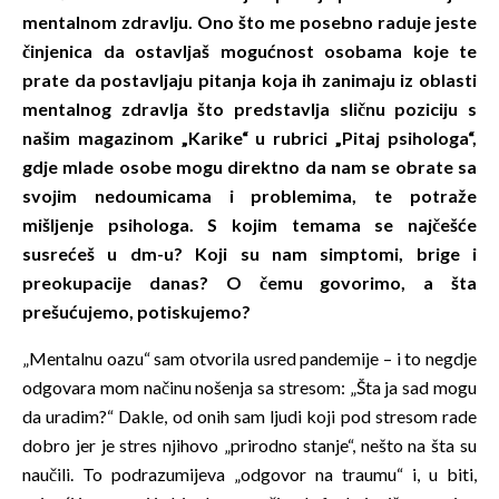
mentalnom zdravlju. Ono što me posebno raduje jeste
činjenica da ostavljaš mogućnost osobama koje te
prate da postavljaju pitanja koja ih zanimaju iz oblasti
mentalnog zdravlja što predstavlja sličnu poziciju s
našim magazinom „Karike“ u rubrici „Pitaj psihologa“,
gdje mlade osobe mogu direktno da nam se obrate sa
svojim nedoumicama i problemima, te potraže
mišljenje psihologa. S kojim temama se najčešće
susrećeš u dm-u? Koji su nam simptomi, brige i
preokupacije danas? O čemu govorimo, a šta
prešućujemo, potiskujemo?
„Mentalnu oazu“ sam otvorila usred pandemije – i to negdje
odgovara mom načinu nošenja sa stresom: „Šta ja sad mogu
da uradim?“ Dakle, od onih sam ljudi koji pod stresom rade
dobro jer je stres njihovo „prirodno stanje“, nešto na šta su
naučili. To podrazumijeva „odgovor na traumu“ i, u biti,