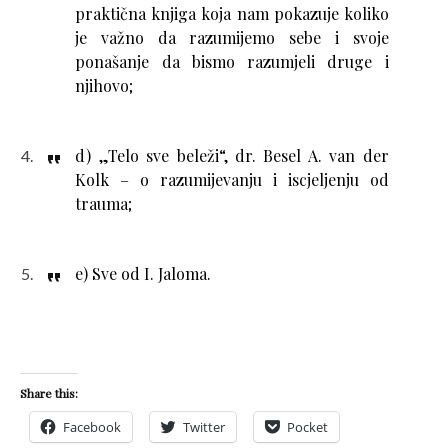
praktična knjiga koja nam pokazuje koliko
je važno da razumijemo sebe i svoje
ponašanje da bismo razumjeli druge i
njihovo;
d) „Telo sve beleži“, dr. Besel A. van der
Kolk – o razumijevanju i iscjeljenju od
trauma;
e) Sve od I. Jaloma.
Share this:
Facebook
Twitter
Pocket