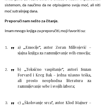
sistemom, da naučimo da ne otpisujemo svoju moć, ali niti
moć sutrašnjeg dana.
Preporuči nam nešto za čitanje.
Imam mnogo knjiga za preporučiti, moji favoriti su:
a) „Emocije“, autor Zoran Milivojević –
sjajna knjiga za razumijevanje svih emocija;
b) „Toksično vaspitanje“, autori Suzan
Forvard i Kreg Bak – jedna užasno teška,
ali prosto neophodna literatura za
razumijevanje sebe i svojih izbora;
c) „Školovanje srca“, autor Klod Stajner –