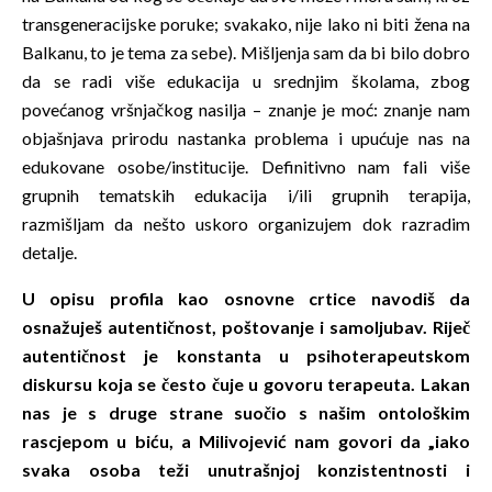
transgeneracijske poruke; svakako, nije lako ni biti žena na
Balkanu, to je tema za sebe). Mišljenja sam da bi bilo dobro
da se radi više edukacija u srednjim školama, zbog
povećanog vršnjačkog nasilja – znanje je moć: znanje nam
objašnjava prirodu nastanka problema i upućuje nas na
edukovane osobe/institucije. Definitivno nam fali više
grupnih tematskih edukacija i/ili grupnih terapija,
razmišljam da nešto uskoro organizujem dok razradim
detalje.
U opisu profila kao osnovne crtice navodiš da
osnažuješ autentičnost, poštovanje i samoljubav. Riječ
autentičnost je konstanta u psihoterapeutskom
diskursu koja se često čuje u govoru terapeuta. Lakan
nas je s druge strane suočio s našim ontološkim
rascjepom u biću, a Milivojević nam govori da „iako
svaka osoba teži unutrašnjoj konzistentnosti i