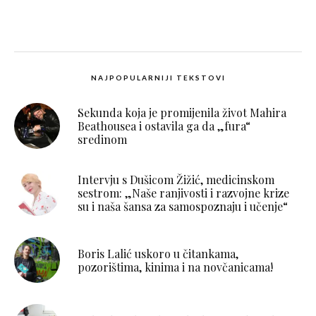
NAJPOPULARNIJI TEKSTOVI
Sekunda koja je promijenila život Mahira
Beathousea i ostavila ga da „fura“
sredinom
Intervju s Dušicom Žižić, medicinskom
sestrom: „Naše ranjivosti i razvojne krize
su i naša šansa za samospoznaju i učenje“
Boris Lalić uskoro u čitankama,
pozorištima, kinima i na novčanicama!