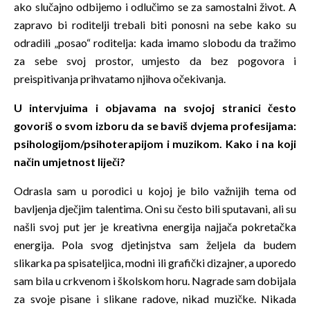
ako slučajno odbijemo i odlučimo se za samostalni život. A
zapravo bi roditelji trebali biti ponosni na sebe kako su
odradili „posao“ roditelja: kada imamo slobodu da tražimo
za sebe svoj prostor, umjesto da bez pogovora i
preispitivanja prihvatamo njihova očekivanja.
U intervjuima i objavama na svojoj stranici često
govoriš o svom izboru da se baviš dvjema profesijama:
psihologijom/psihoterapijom i muzikom. Kako i na koji
način umjetnost liječi?
Odrasla sam u porodici u kojoj je bilo važnijih tema od
bavljenja dječjim talentima. Oni su često bili sputavani, ali su
našli svoj put jer je kreativna energija najjača pokretačka
energija. Pola svog djetinjstva sam željela da budem
slikarka pa spisateljica, modni ili grafički dizajner, a uporedo
sam bila u crkvenom i školskom horu. Nagrade sam dobijala
za svoje pisane i slikane radove, nikad muzičke. Nikada