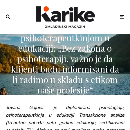
Intervju s Jovanom Gajović,
psihologinjom i
psihoterapeutkinjom u
edukaciji: „Bez zakona o
psihoterapiji, važno je da
klijenti budu informisani da
li radimo u skladu s etikom
naše profesije“
Ognjen Pjano
·
Pitaj psihologa
·
02/11/2022
·
Jovana Gajović je diplomirana psihologinja,
psihoterapeutkinja u edukaciji Transakcione analize
12 min read
(trenutno pohađa petu godinu edukacije, sertifikovani
savjetnik TA). Aktivno se bavi muzikom, preko petnaest