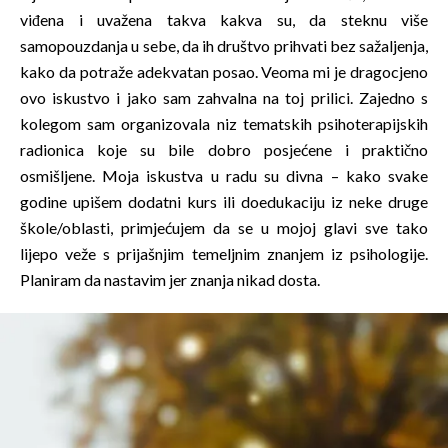
viđena i uvažena takva kakva su, da steknu više
samopouzdanja u sebe, da ih društvo prihvati bez sažaljenja,
kako da potraže adekvatan posao. Veoma mi je dragocjeno
ovo iskustvo i jako sam zahvalna na toj prilici. Zajedno s
kolegom sam organizovala niz tematskih psihoterapijskih
radionica koje su bile dobro posjećene i praktično
osmišljene. Moja iskustva u radu su divna – kako svake
godine upišem dodatni kurs ili doedukaciju iz neke druge
škole/oblasti, primjećujem da se u mojoj glavi sve tako
lijepo veže s prijašnjim temeljnim znanjem iz psihologije.
Planiram da nastavim jer znanja nikad dosta.