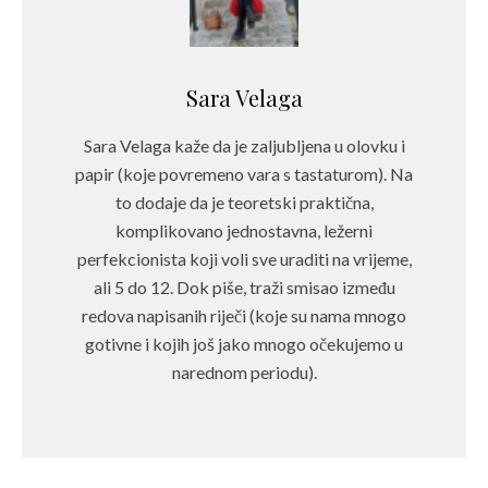
Sara Velaga
Sara Velaga kaže da je zaljubljena u olovku i
papir (koje povremeno vara s tastaturom). Na
to dodaje da je teoretski praktična,
komplikovano jednostavna, ležerni
perfekcionista koji voli sve uraditi na vrijeme,
ali 5 do 12. Dok piše, traži smisao između
redova napisanih riječi (koje su nama mnogo
gotivne i kojih još jako mnogo očekujemo u
narednom periodu).