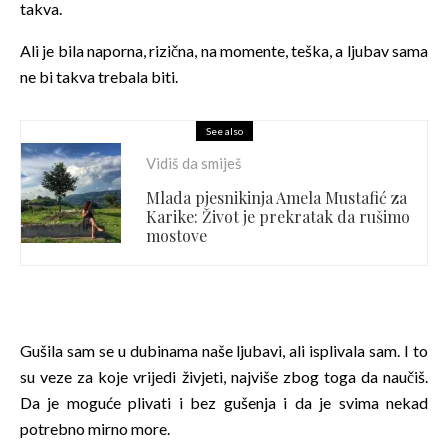
takva.
Ali je bila naporna, rizična, na momente, teška, a ljubav sama
ne bi takva trebala biti.
See also
Vidiš da smiješ
Mlada pjesnikinja Amela Mustafić za
Karike: Život je prekratak da rušimo
mostove
Gušila sam se u dubinama naše ljubavi, ali isplivala sam. I to
su veze za koje vrijedi živjeti, najviše zbog toga da naučiš.
Da je moguće plivati i bez gušenja i da je svima nekad
potrebno mirno more.