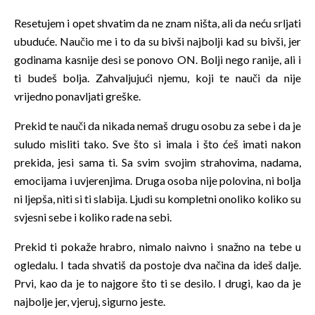
Resetujem i opet shvatim da ne znam ništa, ali da neću srljati
ubuduće. Naučio me i to da su bivši najbolji kad su bivši, jer
godinama kasnije desi se ponovo ON. Bolji nego ranije, ali i
ti budeš bolja. Zahvaljujući njemu, koji te nauči da nije
vrijedno ponavljati greške.
Prekid te nauči da nikada nemaš drugu osobu za sebe i da je
suludo misliti tako. Sve što si imala i što ćeš imati nakon
prekida, jesi sama ti. Sa svim svojim strahovima, nadama,
emocijama i uvjerenjima. Druga osoba nije polovina, ni bolja
ni ljepša, niti si ti slabija. Ljudi su kompletni onoliko koliko su
svjesni sebe i koliko rade na sebi.
Prekid ti pokaže hrabro, nimalo naivno i snažno na tebe u
ogledalu. I tada shvatiš da postoje dva načina da ideš dalje.
Prvi, kao da je to najgore što ti se desilo. I drugi, kao da je
najbolje jer, vjeruj, sigurno jeste.