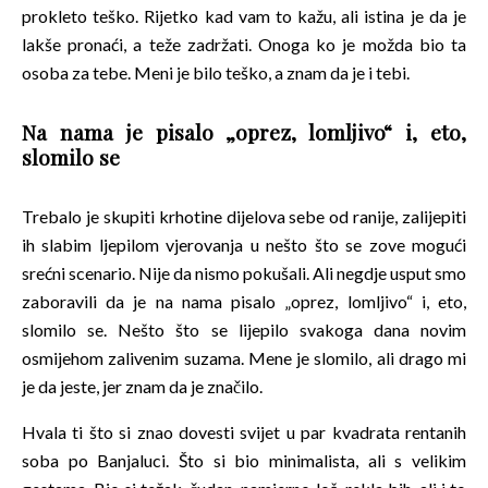
prokleto teško. Rijetko kad vam to kažu, ali istina je da je
lakše pronaći, a teže zadržati. Onoga ko je možda bio ta
osoba za tebe. Meni je bilo teško, a znam da je i tebi.
Na nama je pisalo „oprez, lomljivo“ i, eto,
slomilo se
Trebalo je skupiti krhotine dijelova sebe od ranije, zalijepiti
ih slabim ljepilom vjerovanja u nešto što se zove mogući
srećni scenario. Nije da nismo pokušali. Ali negdje usput smo
zaboravili da je na nama pisalo „oprez, lomljivo“ i, eto,
slomilo se. Nešto što se lijepilo svakoga dana novim
osmijehom zalivenim suzama. Mene je slomilo, ali drago mi
je da jeste, jer znam da je značilo.
Hvala ti što si znao dovesti svijet u par kvadrata rentanih
soba po Banjaluci. Što si bio minimalista, ali s velikim