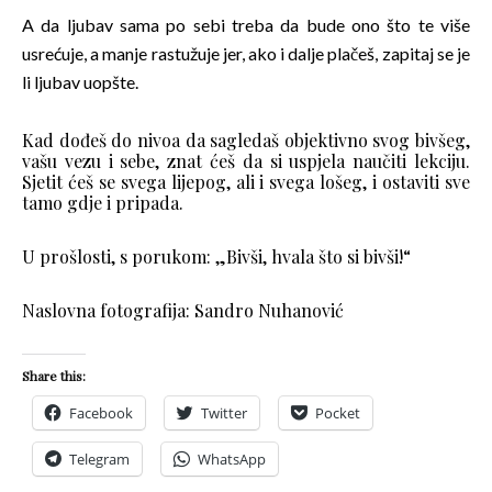
A da ljubav sama po sebi treba da bude ono što te više
usrećuje, a manje rastužuje jer, ako i dalje plačeš, zapitaj se je
li ljubav uopšte.
Kad dođeš do nivoa da sagledaš objektivno svog bivšeg,
vašu vezu i sebe, znat ćeš da si uspjela naučiti lekciju.
Sjetit ćeš se svega lijepog, ali i svega lošeg, i ostaviti sve
tamo gdje i pripada.
U prošlosti, s porukom: „Bivši, hvala što si bivši!“
Naslovna fotografija: Sandro Nuhanović
Share this:
Facebook
Twitter
Pocket
Telegram
WhatsApp