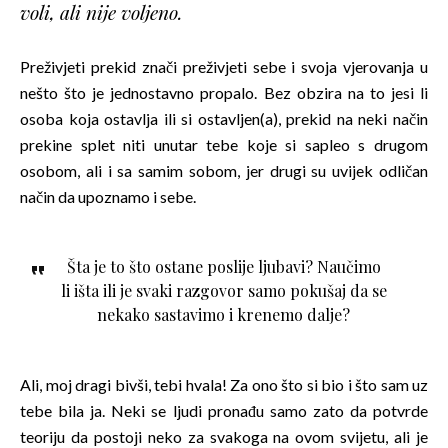
voli, ali nije voljeno.
Preživjeti prekid znači preživjeti sebe i svoja vjerovanja u
nešto što je jednostavno propalo. Bez obzira na to jesi li
osoba koja ostavlja ili si ostavljen(a), prekid na neki način
prekine splet niti unutar tebe koje si sapleo s drugom
osobom, ali i sa samim sobom, jer drugi su uvijek odličan
način da upoznamo i sebe.
Šta je to što ostane poslije ljubavi? Naučimo
li išta ili je svaki razgovor samo pokušaj da se
nekako sastavimo i krenemo dalje?
Ali, moj dragi bivši, tebi hvala! Za ono što si bio i što sam uz
tebe bila ja. Neki se ljudi pronađu samo zato da potvrde
teoriju da postoji neko za svakoga na ovom svijetu, ali je