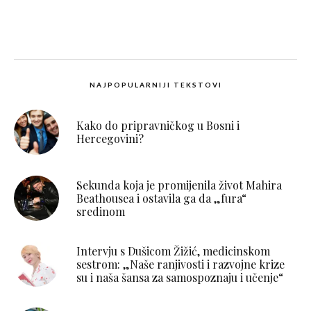
NAJPOPULARNIJI TEKSTOVI
Kako do pripravničkog u Bosni i
Hercegovini?
Sekunda koja je promijenila život Mahira
Beathousea i ostavila ga da „fura“
sredinom
Intervju s Dušicom Žižić, medicinskom
sestrom: „Naše ranjivosti i razvojne krize
su i naša šansa za samospoznaju i učenje“