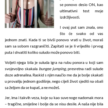
se ponovo desio ON, kao
ultimativni test moje
izdržljivosti.
I ovaj put sam znala, ono
što će svako od vas
jednom znati. Kada ti se bivši ponovo vrati u život, moraš
sam sa sobom razgraničiti. Zapitati se je li vrijedilo i prvog
puta i shvatiti koliko suludo može ponovo biti.
Voljeti njega bila je suluda igra na rubu ponora u koji sam
svojevoljno skakala
bungee
jumping
, presretna radi sulude
doze adrenalina. Raskid s njim naučio me da je bolje skakati
u provaliju jednom godišnje, nego cijeli život sjediti na obali
sa željom da se kupaš, a ne možeš.
Jer, ima i takvih veza, koje su kao suve noge nadomak mora
– tragične, smiješne i bolje da se nisu desile. A naša nije bila