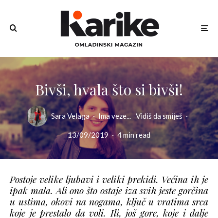
Bivši, hvala što si bivši!
Sara Velaga
·
Ima veze...
Vidiš da smiješ
·
13/09/2019
·
4 min read
Postoje velike ljubavi i veliki prekidi. Većina ih je
ipak mala. Ali ono što ostaje iza svih jeste gorčina
u ustima, okovi na nogama, ključ u vratima srca
koje je prestalo da voli. Ili, još gore, koje i dalje