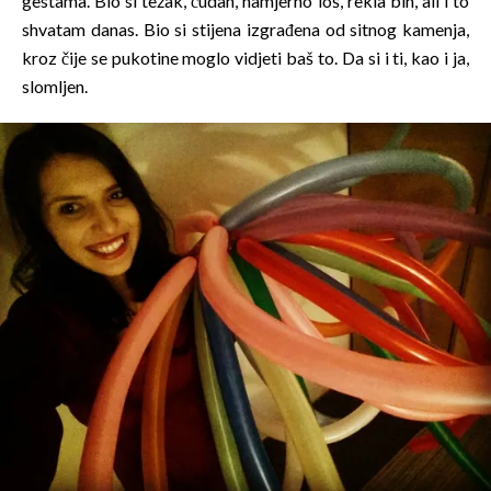
gestama. Bio si težak, čudan, namjerno loš, rekla bih, ali i to
shvatam danas. Bio si stijena izgrađena od sitnog kamenja,
kroz čije se pukotine moglo vidjeti baš to. Da si i ti, kao i ja,
slomljen.