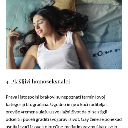
4. Plašljivi homoseksualci
Prava i istospolni brakovi su nepoznati termini ovoj
kategoriji bh. građana. Ugodno im je u kući roditelja i
previše vremena ulažu u svoj lažni život da bi se stigli
odseliti i počeli graditi svoj pravi život. Gay žene se ponekad
uspiju izvući iz ove kolotečine, međutim gay muškarci vrlo