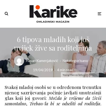
6 tipova mladih koji još
uvijek žive sa roditeljima
Hasan Kamenjaković
·
Nekategorisano
·
19/04/2019
·
4 min read
Young Man on Sofa with Parents
Svakoj mladoj osobi se u određenom trenutku
njenog sazrijevanja počinje javljati unutrašnji
glas koji joj govori:
Možda je vrijeme da živiš
samostalno
,
Trebao/la bi se odseliti od roditelja
.