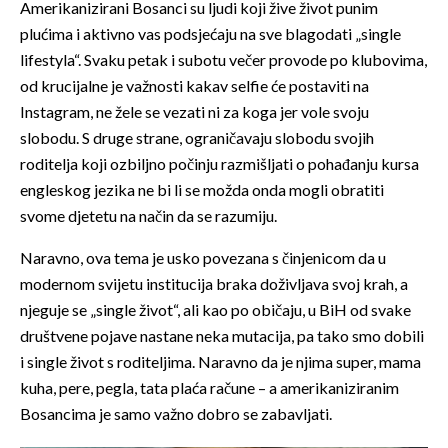
Amerikanizirani Bosanci su ljudi koji žive život punim
plućima i aktivno vas podsjećaju na sve blagodati „single
lifestyla“. Svaku petak i subotu večer provode po klubovima,
od krucijalne je važnosti kakav selfie će postaviti na
Instagram, ne žele se vezati ni za koga jer vole svoju
slobodu. S druge strane, ograničavaju slobodu svojih
roditelja koji ozbiljno počinju razmišljati o pohađanju kursa
engleskog jezika ne bi li se možda onda mogli obratiti
svome djetetu na način da se razumiju.
Naravno, ova tema je usko povezana s činjenicom da u
modernom svijetu institucija braka doživljava svoj krah, a
njeguje se „single život“, ali kao po običaju, u BiH od svake
društvene pojave nastane neka mutacija, pa tako smo dobili
i single život s roditeljima. Naravno da je njima super, mama
kuha, pere, pegla, tata plaća račune – a amerikaniziranim
Bosancima je samo važno dobro se zabavljati.