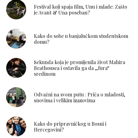
Festival koji spaja film, Unu i mlade: Zašto
je Avant & Una poseban?
Kako do sobe u banjalučkom studentskom
domu?
Sekunda koja je promijenila život Mahira
Beathousea i ostavila ga da „fura“
sredinom
Odvažni na svom putu : Priča o mladosti,
snovima i velikim izazovima
Kako do pripravničkog u Bosni i
Hercegovini?