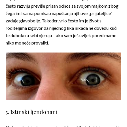
često razviju previše prisan odnos sa svojom majkom zbog
čega im i sama pomisao napuštanja njihove „prijateljice“
zadaje glavobolje. Također, vrlo često im je život s
roditeljima izgovor da nijednog lika nikada ne dovedu kući
te duboko u sebi vjeruju – ako sam još uvijek pored mame
niko me neće provaliti.
5. Istinski ljendohani