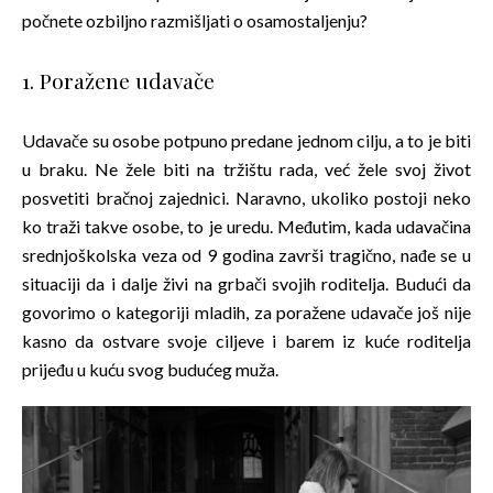
počnete ozbiljno razmišljati o osamostaljenju?
1. Poražene udavače
Udavače su osobe potpuno predane jednom cilju, a to je biti
u braku. Ne žele biti na tržištu rada, već žele svoj život
posvetiti bračnoj zajednici. Naravno, ukoliko postoji neko
ko traži takve osobe, to je uredu. Međutim, kada udavačina
srednjoškolska veza od 9 godina završi tragično, nađe se u
situaciji da i dalje živi na grbači svojih roditelja. Budući da
govorimo o kategoriji mladih, za poražene udavače još nije
kasno da ostvare svoje ciljeve i barem iz kuće roditelja
prijeđu u kuću svog budućeg muža.