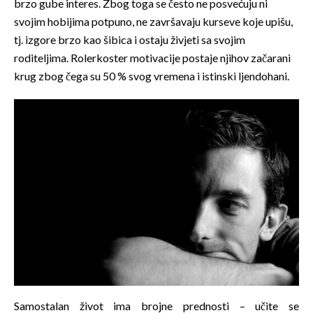
brzo gube interes. Zbog toga se često ne posvećuju ni
svojim hobijima potpuno, ne završavaju kurseve koje upišu,
tj. izgore brzo kao šibica i ostaju živjeti sa svojim
roditeljima. Rolerkoster motivacije postaje njihov začarani
krug zbog čega su 50 % svog vremena i istinski ljendohani.
Samostalan život ima brojne prednosti – učite se