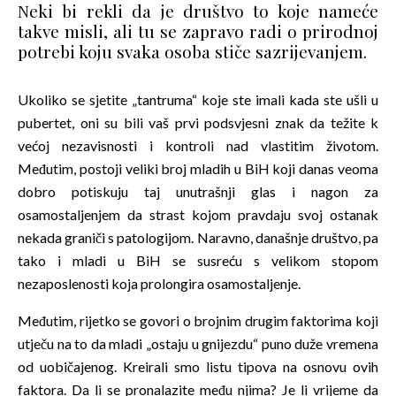
Neki bi rekli da je društvo to koje nameće
takve misli, ali tu se zapravo radi o prirodnoj
potrebi koju svaka osoba stiče sazrijevanjem.
Ukoliko se sjetite „tantruma“ koje ste imali kada ste ušli u
pubertet, oni su bili vaš prvi podsvjesni znak da težite k
većoj nezavisnosti i kontroli nad vlastitim životom.
Međutim, postoji veliki broj mladih u BiH koji danas veoma
dobro potiskuju taj unutrašnji glas i nagon za
osamostaljenjem da strast kojom pravdaju svoj ostanak
nekada graniči s patologijom. Naravno, današnje društvo, pa
tako i mladi u BiH se susreću s velikom stopom
nezaposlenosti koja prolongira osamostaljenje.
Međutim, rijetko se govori o brojnim drugim faktorima koji
utječu na to da mladi „ostaju u gnijezdu“ puno duže vremena
od uobičajenog. Kreirali smo listu tipova na osnovu ovih
faktora.
Da li se pronalazite među njima? Je li vrijeme da