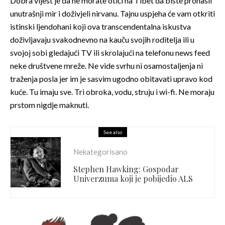
Dobra vijest je da ne morate otići na Tibet da biste pronašli
unutrašnji mir i doživjeli nirvanu. Tajnu uspjeha će vam otkriti
istinski ljendohani koji ova transcendentalna iskustva
doživljavaju svakodnevno na kauču svojih roditelja ili u
svojoj sobi gledajući TV ili skrolajući na telefonu news feed
neke društvene mreže. Ne vide svrhu ni osamostaljenja ni
traženja posla jer im je sasvim ugodno obitavati upravo kod
kuće. Tu imaju sve. Tri obroka, vodu, struju i wi-fi. Ne moraju
prstom nigdje maknuti.
See also
Nekategorisano
Stephen Hawking: Gospodar
Univerzuma koji je pobijedio ALS