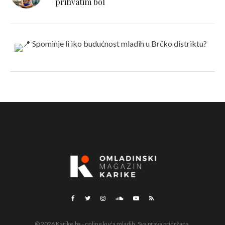
prihvatim bol
© 2026 Karike.ba - online kuća mladih. Sva prava pridržana.