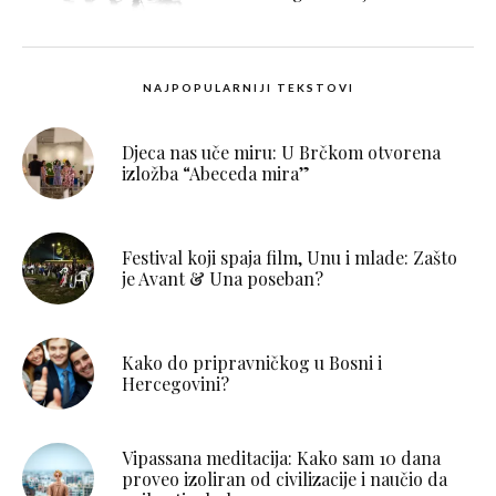
NAJPOPULARNIJI TEKSTOVI
Djeca nas uče miru: U Brčkom otvorena
izložba “Abeceda mira”
Festival koji spaja film, Unu i mlade: Zašto
je Avant & Una poseban?
Kako do pripravničkog u Bosni i
Hercegovini?
Vipassana meditacija: Kako sam 10 dana
proveo izoliran od civilizacije i naučio da