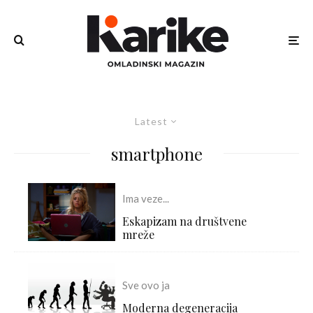
Latest
smartphone
Ima veze...
Eskapizam na društvene
mreže
Sve ovo ja
Moderna degeneracija