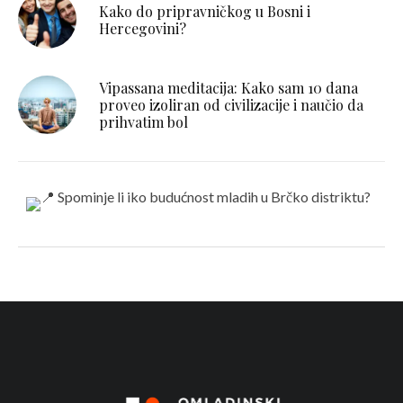
Kako do pripravničkog u Bosni i
Hercegovini?
Vipassana meditacija: Kako sam 10 dana
proveo izoliran od civilizacije i naučio da
prihvatim bol