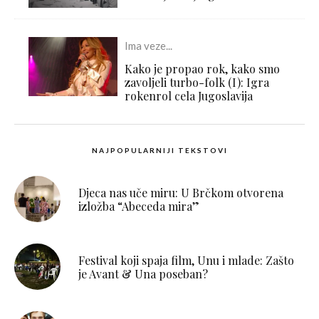
Ima veze...
Kako je propao rok, kako smo
zavoljeli turbo-folk (I): Igra
rokenrol cela Jugoslavija
NAJPOPULARNIJI TEKSTOVI
Djeca nas uče miru: U Brčkom otvorena
izložba “Abeceda mira”
Festival koji spaja film, Unu i mlade: Zašto
je Avant & Una poseban?