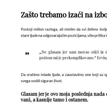
Zašto trebamo izaći na izb
Postoji milion razloga, ali mislim da svi želimo bo
stare ljude na odgovarajućim pozicijama, više prilika i
„Ne glasam jer sam morao otići iz d
poštom mi je prekomplikovano.“ Ervin,
Da vratimo mlade ljude, a zaustavimo one koji su sp
svega vodili siguran život.
Glasam jer je ovo moja poslednja nada 
vani, a kasnije tamo i ostanem.