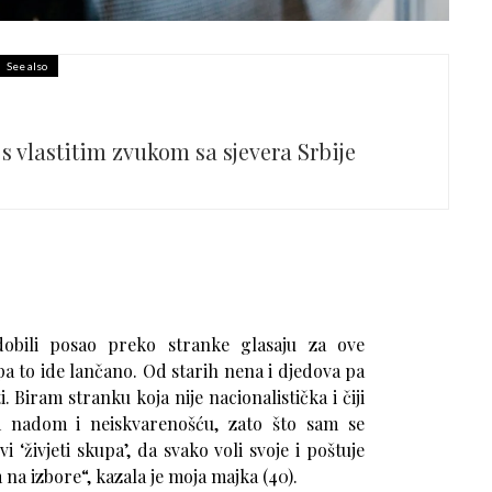
See also
 vlastitim zvukom sa sjevera Srbije
dobili posao preko stranke glasaju za ove
a to ide lančano. Od starih nena i djedova pa
. Biram stranku koja nije nacionalistička i čiji
m nadom i neiskvarenošću, zato što sam se
‘živjeti skupa’, da svako voli svoje i poštuje
 na izbore“, kazala je moja majka (40).