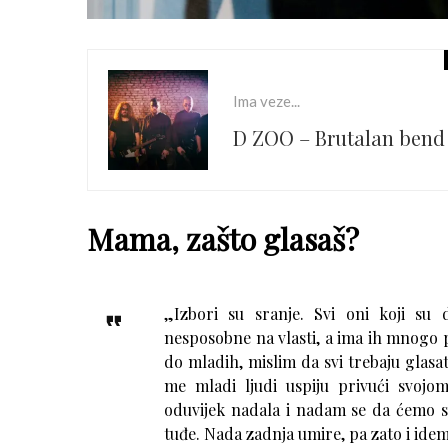
Ima veze...
D ZOO – Brutalan bend s
Mama, zašto glasaš?
„Izbori su sranje. Svi oni koji su 
nesposobne na vlasti, a ima ih mnogo p
do mladih, mislim da svi trebaju glasati
me mladi ljudi uspiju privući svojo
oduvijek nadala i nadam se da ćemo svi 
tuđe. Nada zadnja umire, pa zato i idem