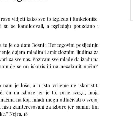
avo vidjeti kako sve to izgleda i funkcioniše.
i su se kandidovali, a izgledaju pouzdano i
a to je da dam Bosni i Hercegovini posljednju
jerenje dajem mladim i ambicioznim ljudima za
vari za sve nas. Pozivam sve mlade da izađu na
nom će se on iskoristiti na nezakonit način!“
nam je loše, a u isto vrijeme ne iskoristiti
aći ću na izbore jer je to, prije svega, moja
 načina na koji mladi mogu odlučivati o svojoj
i nisu zainteresovani za izbore jer samim tim
ke.“
Nejra, 18