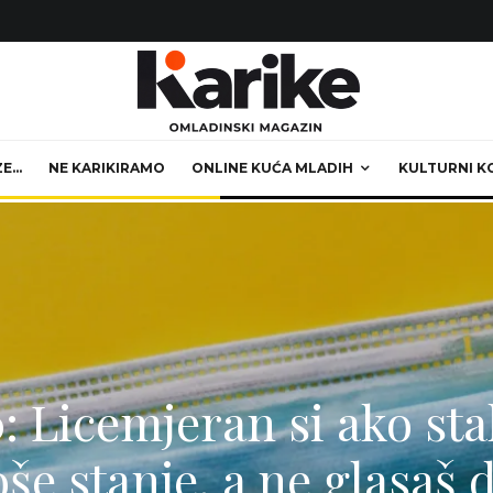
ZE…
NE KARIKIRAMO
ONLINE KUĆA MLADIH
KULTURNI K
: Licemjeran si ako st
oše stanje, a ne glasaš 