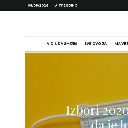
08/08/2026
TRENDING
VIDIŠ DA SMIJEŠ
SVE OVO JA
IMA VE
Izbori 2020
da je l