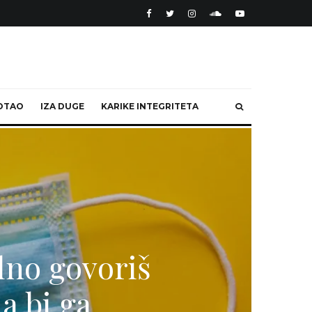
OTAO
IZA DUGE
KARIKE INTEGRITETA
alno govoriš
da bi ga