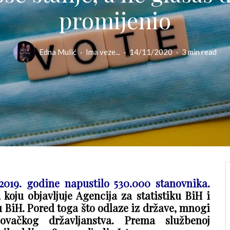
promijenio
Edna Mulić
·
Ima veze...
·
14/11/2020
·
3 min read
2019. godine napustilo 530.000 stanovnika.
 koju objavljuje Agencija za statistiku BiH i
 u BiH. Pored toga što odlaze iz države, mnogi
ovačkog državljanstva. Prema službenoj