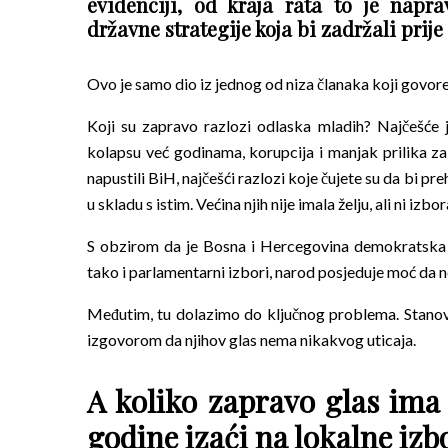
evidenciji, od kraja rata to je napra
državne strategije koja bi zadržali prij
Ovo je samo dio iz jednog od niza članaka koji govor
Koji su zapravo razlozi odlaska mladih? Najčešće j
kolapsu već godinama, korupcija i manjak prilika za
napustili BiH, najčešći razlozi koje čujete su da bi pr
u skladu s istim. Većina njih nije imala želju, ali ni izbo
S obzirom da je Bosna i Hercegovina demokratska dr
tako i parlamentarni izbori, narod posjeduje moć da n
Međutim, tu dolazimo do ključnog problema. Stanov
izgovorom da njihov glas nema nikakvog uticaja.
A koliko zapravo glas ima 
godine izaći na lokalne izbo