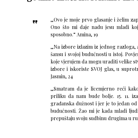
„Ovo je moje prvo glasanje i želim zapr
Ono što mi daje nadu jesu mladi koj
sposobno.“
Amina, 19
„Na izbore izlazim iz jednog razloga, 
šansu i svojoj budućnosti u istoj. Pov
koje vjerujem da mogu uraditi velike st
izbore i iskoriste SVOJ glas, u suprot
Jasmin, 24
„Smatram da je licemjerno reći kako 
priliku da nam bude bolje. 15. 11. iz
građanska dužnost i jer je to jedan od
budućnosti. Žao mi je kada mladi ljud
prepuštaju svoju sudbinu drugima u ru