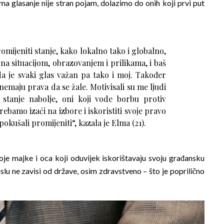
jima glasanje nije stran pojam, dolazimo do onih koji prvi put
promijeniti stanje, kako lokalno tako i globalno,
na situacijom, obrazovanjem i prilikama, i baš
a je svaki glas važan pa tako i moj. Također
 nemaju prava da se žale. Motivisali su me ljudi
tanje nabolje, oni koji vode borbu protiv
ebamo izaći na izbore i iskoristiti svoje pravo
okušali promijeniti“, kazala je Elma (21).
voje majke i oca koji oduvijek iskorištavaju svoju građansku
lu ne zavisi od države, osim zdravstveno – što je poprilično