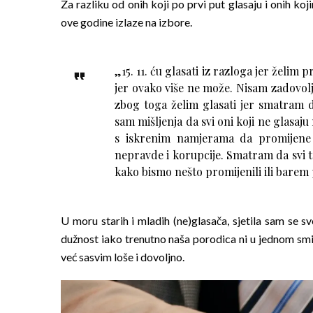
Za razliku od onih koji po prvi put glasaju i onih ko
ove godine izlaze na izbore.
„15. 11. ću glasati iz razloga jer želim 
jer ovako više ne može. Nisam zadovolj
zbog toga želim glasati jer smatram d
sam mišljenja da svi oni koji ne glasaju
s iskrenim namjerama da promijene s
nepravde i korupcije. Smatram da svi tr
kako bismo nešto promijenili ili barem p
U moru starih i mladih (ne)glasača, sjetila sam se s
dužnost iako trenutno naša porodica ni u jednom smis
već sasvim loše i dovoljno.