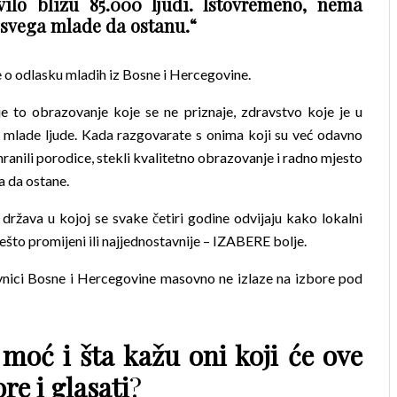
vilo blizu 85.000 ljudi. Istovremeno, nema
e svega mlade da ostanu.“
e o odlasku mladih iz Bosne i Hercegovine.
e to obrazovanje koje se ne priznaje, zdravstvo koje je u
 mlade ljude.
Kada razgovarate s onima koji su već odavno
ehranili porodice, stekli kvalitetno obrazovanje i radno mjesto
ra da ostane.
žava u kojoj se svake četiri godine odvijaju kako lokalni
ešto promijeni ili najjednostavnije – IZABERE bolje.
nici Bosne i Hercegovine masovno ne izlaze na izbore pod
moć i šta kažu oni koji će ove
re i glasati
?