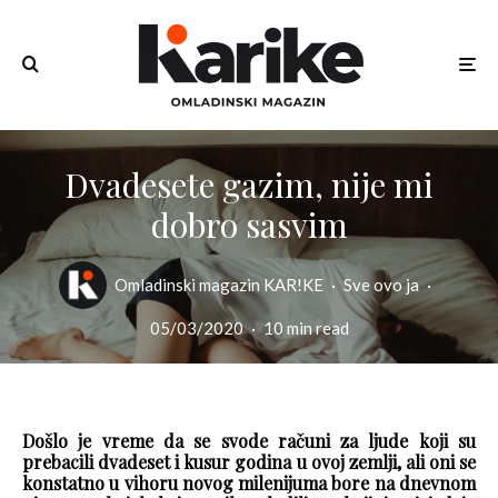
Dvadesete gazim, nije mi
dobro sasvim
Omladinski magazin KAR!KE
·
Sve ovo ja
·
05/03/2020
·
10 min read
Došlo je vreme da se svode računi za ljude koji su
prebacili dvadeset i kusur godina u ovoj zemlji, ali oni se
konstatno u vihoru novog milenijuma bore na dnevnom