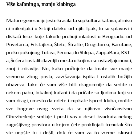
Više kafaninga, manje klabinga
Matore generacije jeste krasila ta supkultura kafana, ali nisu
ni milenijalci u Srbiji daleko od njih. Ipak, tu su splavovi i
diskaći kroz koje takođe prohuji mladost u Beogradu: od
Povetarca, Fristajlera, Štete, Štrafte, Drugstorea, Barutane,
preko pokojnog Tubea, Perona, do Shlepa, ZappaBara, KST-
a, Šećera i ostalih đavoljih mesta u kojima se ostavljaju novci,
znoj i zdravlje. No, kako počinjete da imate sve manje
vremena zbog posla, završavanja ispita i ostalih božijih
obaveza, tako će vam više biti dragocenije da sedite u
nekom pabu, lokalnoj kafani i da pričate sa ljudima koji su
vam dragi, umesto da odete i cupkate ispred kluba, molite
sve bogove ovog sveta da se njihovo visočanstvno
Obezbeđenje smiluje i pusti vas u deset kvadrata nekog
zagušljivog prostora u kojem ćete proklinjati trenutak što
ste uopšte tu i došli, dok će vam za to vreme iskusni