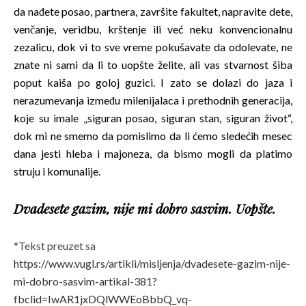
da nađete posao, partnera, završite fakultet, napravite dete,
venčanje, veridbu, krštenje ili već neku konvencionalnu
zezalicu, dok vi to sve vreme pokušavate da odolevate, ne
znate ni sami da li to uopšte želite, ali vas stvarnost šiba
poput kaiša po goloj guzici. I zato se dolazi do jaza i
nerazumevanja između milenijalaca i prethodnih generacija,
koje su imale „siguran posao, siguran stan, siguran život“,
dok mi ne smemo da pomislimo da li ćemo sledećih mesec
dana jesti hleba i majoneza, da bismo mogli da platimo
struju i komunalije.
Dvadesete gazim, nije mi dobro sasvim. Uopšte.
*Tekst preuzet sa
https://www.vugl.rs/artikli/misljenja/dvadesete-gazim-nije-
mi-dobro-sasvim-artikal-381?
fbclid=IwAR1jxDQlWWEoBbbQ_vq-