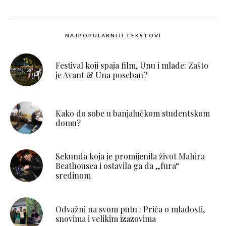
NAJPOPULARNIJI TEKSTOVI
Festival koji spaja film, Unu i mlade: Zašto
je Avant & Una poseban?
Kako do sobe u banjalučkom studentskom
domu?
Sekunda koja je promijenila život Mahira
Beathousea i ostavila ga da „fura“
sredinom
Odvažni na svom putu : Priča o mladosti,
snovima i velikim izazovima