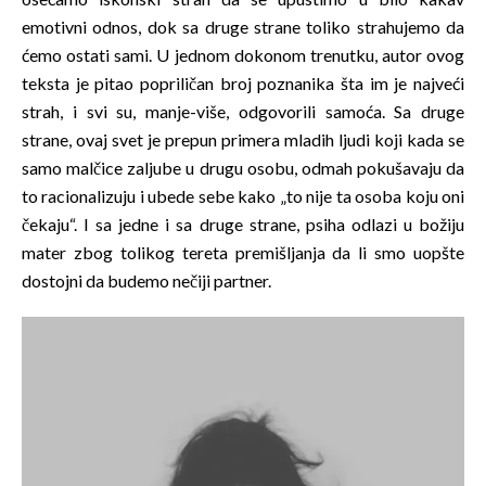
emotivni odnos, dok sa druge strane toliko strahujemo da
ćemo ostati sami. U jednom dokonom trenutku, autor ovog
teksta je pitao popriličan broj poznanika šta im je najveći
strah, i svi su, manje-više, odgovorili samoća. Sa druge
strane, ovaj svet je prepun primera mladih ljudi koji kada se
samo malčice zaljube u drugu osobu, odmah pokušavaju da
to racionalizuju i ubede sebe kako „to nije ta osoba koju oni
čekaju“. I sa jedne i sa druge strane, psiha odlazi u božiju
mater zbog tolikog tereta premišljanja da li smo uopšte
dostojni da budemo nečiji partner.