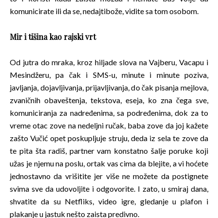
komunicirate ili da se, nedajtibože, vidite sa tom osobom.
Mir i tišina kao rajski vrt
Od jutra do mraka, kroz hiljade slova na Vajberu, Vacapu i
Mesindžeru, pa čak i SMS-u, minute i minute poziva,
javljanja, dojavljivanja, prijavljivanja, do čak pisanja mejlova,
zvaničnih obaveštenja, tekstova, eseja, ko zna čega sve,
komuniciranja za nadređenima, sa podređenima, dok za to
vreme otac zove na nedeljni ručak, baba zove da joj kažete
zašto Vučić opet poskupljuje struju, deda iz sela te zove da
te pita šta radiš, partner vam konstatno šalje poruke koji
užas je njemu na poslu, ortak vas cima da blejite, a vi hoćete
jednostavno da vrišitite jer više ne možete da postignete
svima sve da udovoljite i odgovorite. I zato, u smiraj dana,
shvatite da su Netfliks, video igre, gledanje u plafon i
plakanje u jastuk nešto zaista predivno.