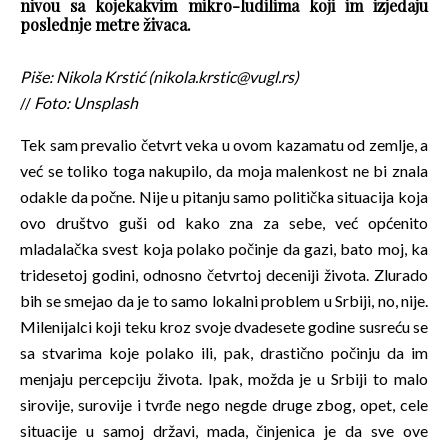
nivou sa kojekakvim mikro-ludilima koji im izjedaju
poslednje metre živaca.
Piše: Nikola Krstić (nikola.krstic@vugl.rs)
//
Foto: Unsplash
Tek sam prevalio četvrt veka u ovom kazamatu od zemlje, a
već se toliko toga nakupilo, da moja malenkost ne bi znala
odakle da počne. Nije u pitanju samo politička situacija koja
ovo društvo guši od kako zna za sebe, već općenito
mladalačka svest koja polako počinje da gazi, bato moj, ka
tridesetoj godini, odnosno četvrtoj deceniji života. Zlurado
bih se smejao da je to samo lokalni problem u Srbiji, no, nije.
Milenijalci koji teku kroz svoje dvadesete godine susreću se
sa stvarima koje polako ili, pak, drastično počinju da im
menjaju percepciju života. Ipak, možda je u Srbiji to malo
sirovije, surovije i tvrđe nego negde druge zbog, opet, cele
situacije u samoj državi, mada, činjenica je da sve ove