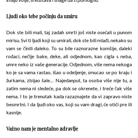
Ljudi oko tebe počinju da umiru
Dok ste bili mali, taj zadah smrti još niste osećali u punom
mirisu. Svi ti ljudi koji su umirali, dok ste bili mlađi, nekako su
vam se činili daleko. To su bile raznorazne komšije, daleki
rođaci, nečije bake, deke, ali odjednom, kao cigla s neba,
umre neko iz vaše generacije. Odjednom, više nema nekoga
ko je sa vama rastao, išao u odeljenje, smucao se po kraju i
žurkama, zbijao šale… Najedanput, ta osoba više nije tu, a
zatim nema ni sledeće, pa dok se okrenete, i treće čak više
nema. I to je trenutak kada razaznajete da vi zapravo niste
besmrtni. I da ljudi oko vas, koji su vam dragi, će otići pre ili
kasnije.
Važno nam je mentalno zdravlje