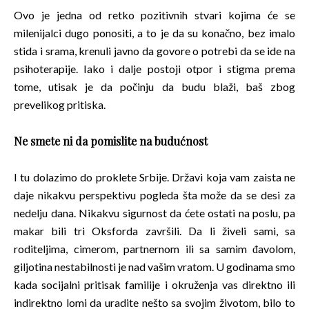
Ovo je jedna od retko pozitivnih stvari kojima će se
milenijalci dugo ponositi, a to je da su konačno, bez imalo
stida i srama, krenuli javno da govore o potrebi da se ide na
psihoterapije. Iako i dalje postoji otpor i stigma prema
tome, utisak je da počinju da budu blaži, baš zbog
prevelikog pritiska.
Ne smete ni da pomislite na budućnost
I tu dolazimo do proklete Srbije. Državi koja vam zaista ne
daje nikakvu perspektivu pogleda šta može da se desi za
nedelju dana. Nikakvu sigurnost da ćete ostati na poslu, pa
makar bili tri Oksforda završili. Da li živeli sami, sa
roditeljima, cimerom, partnernom ili sa samim đavolom,
giljotina nestabilnosti je nad vašim vratom. U godinama smo
kada socijalni pritisak familije i okruženja vas direktno ili
indirektno lomi da uradite nešto sa svojim životom, bilo to