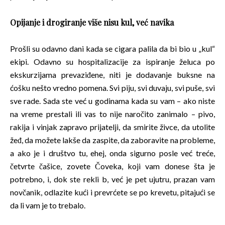
Opijanje i drogiranje više nisu kul, već navika
Prošli su odavno dani kada se cigara palila da bi bio u „kul“
ekipi. Odavno su hospitalizacije za ispiranje želuca po
ekskurzijama prevaziđene, niti je dodavanje buksne na
ćošku nešto vredno pomena. Svi piju, svi duvaju, svi puše, svi
sve rade. Sada ste već u godinama kada su vam – ako niste
na vreme prestali ili vas to nije naročito zanimalo – pivo,
rakija i vinjak zapravo prijatelji, da smirite živce, da utolite
žeđ, da možete lakše da zaspite, da zaboravite na probleme,
a ako je i društvo tu, ehej, onda sigurno posle već treće,
četvrte čašice, zovete Čoveka, koji vam donese šta je
potrebno, i, dok ste rekli b, već je pet ujutru, prazan vam
novčanik, odlazite kući i prevrćete se po krevetu, pitajući se
da li vam je to trebalo.