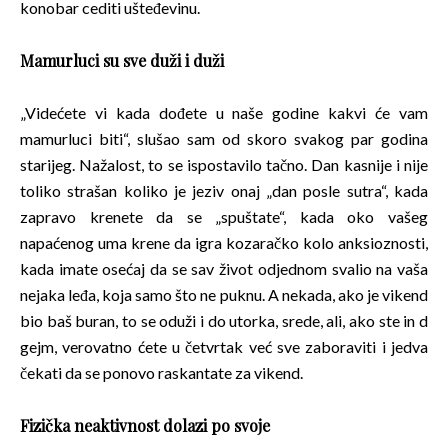
konobar cediti ušteđevinu.
Mamurluci su sve duži i duži
„Videćete vi kada dođete u naše godine kakvi će vam
mamurluci biti“, slušao sam od skoro svakog par godina
starijeg. Nažalost, to se ispostavilo tačno. Dan kasnije i nije
toliko strašan koliko je jeziv onaj „dan posle sutra“, kada
zapravo krenete da se „spuštate“, kada oko vašeg
napaćenog uma krene da igra kozaračko kolo anksioznosti,
kada imate osećaj da se sav život odjednom svalio na vaša
nejaka leđa, koja samo što ne puknu. A nekada, ako je vikend
bio baš buran, to se oduži i do utorka, srede, ali, ako ste in d
gejm, verovatno ćete u četvrtak već sve zaboraviti i jedva
čekati da se ponovo raskantate za vikend.
Fizička neaktivnost dolazi po svoje