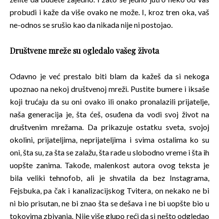
probudi i kaže da više ovako ne može. I, kroz tren oka, vaš
ne-odnos se srušio kao da nikada nije ni postojao.
Društvene mreže su ogledalo vašeg života
Odavno je već prestalo biti blam da kažeš da si nekoga
upoznao na nekoj društvenoj mreži. Pustite bumere i iksaše
koji trućaju da su oni ovako ili onako pronalazili prijatelje,
naša generacija je, šta ćeš, osuđena da vodi svoj život na
društvenim mrežama. Da prikazuje ostatku sveta, svojoj
okolini, prijateljima, neprijateljima i svima ostalima ko su
oni, šta su, za šta se zalažu, šta rade u slobodno vreme i šta ih
uopšte zanima. Takođe, malenkost autora ovog teksta je
bila veliki tehnofob, ali je shvatila da bez Instagrama,
Fejsbuka, pa čak i kanalizacijskog Tvitera, on nekako ne bi
ni bio prisutan, ne bi znao šta se dešava i ne bi uopšte bio u
tokovima zbivanja. Nije više glupo reći da si nešto odgledao