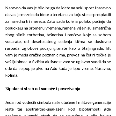
Naravno da vas je bilo briga da idete na neki sport i naravno
da vas je mrzelo da idete u teretanu za koju ste se pretplatili
za naredna tri meseca. Zato sada kolena polako počinju da
boluckaju na promenu vremena, ramena više nisu simetrična
zbog silnih torbetina, tašnetina i rančeva koje sa sobom
vucarate, od desetosatnog sedenja kičma se doslovno
raspada, zglobovi pucaju granate kao u Staljingradu, lift
vam je među dražim poznanicima, prevoz na četiri točka je
vaš ljubimac, a fizička aktivnost vam se uglavno svodi da se
ode da se popije pivo na Adu kada je lepo vreme. Naravno,
kolima.
Bipolarni strah od samoće i povezivanja
Jedan od vodećih simbola naše utučene i mlitave generacije
jeste taj apstraktno-unakaženi kod bipolarnosti gde
osećamo iskonski strah da se upustimo u bilo kakav