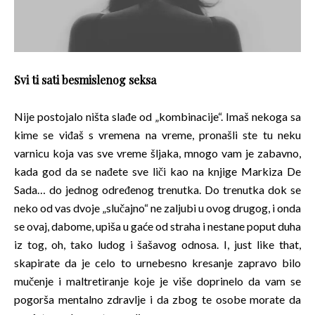
Svi ti sati besmislenog seksa
Nije postojalo ništa slađe od „kombinacije“. Imaš nekoga sa
kime se viđaš s vremena na vreme, pronašli ste tu neku
varnicu koja vas sve vreme šljaka, mnogo vam je zabavno,
kada god da se nađete sve liči kao na knjige Markiza De
Sada… do jednog određenog trenutka. Do trenutka dok se
neko od vas dvoje „slučajno“ ne zaljubi u ovog drugog, i onda
se ovaj, dabome, upiša u gaće od straha i nestane poput duha
iz tog, oh, tako ludog i šašavog odnosa. I, just like that,
skapirate da je celo to urnebesno kresanje zapravo bilo
mučenje i maltretiranje koje je više doprinelo da vam se
pogorša mentalno zdravlje i da zbog te osobe morate da