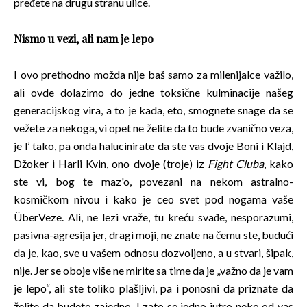
pređete na drugu stranu ulice.
Nismo u vezi, ali nam je lepo
I ovo prethodno možda nije baš samo za milenijalce važilo,
ali ovde dolazimo do jedne toksične kulminacije našeg
generacijskog vira, a to je kada, eto, smognete snage da se
vežete za nekoga, vi opet ne želite da to bude zvanično veza,
je l’ tako, pa onda halucinirate da ste vas dvoje Boni i Klajd,
Džoker i Harli Kvin, ono dvoje (troje) iz
Fight Cluba
, kako
ste vi, bog te maz'o, povezani na nekom astralno-
kosmičkom nivou i kako je ceo svet pod nogama vaše
ÜberVeze. Ali, ne lezi vraže, tu kreću svađe, nesporazumi,
pasivna-agresija jer, dragi moji, ne znate na čemu ste, budući
da je, kao, sve u vašem odnosu dozvoljeno, a u stvari, šipak,
nije. Jer se oboje više ne mirite sa time da je „važno da je vam
je lepo“, ali ste toliko plašljivi, pa i ponosni da priznate da
želite da budete zajedno. I zato se jedno jutro neko od vas