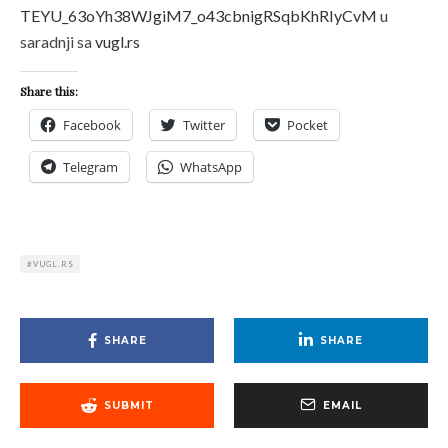
TEYU_63oYh38WJgiM7_o43cbnigRSqbKhRIyCvM
u
saradnji sa
vugl.rs
Share this:
Facebook
Twitter
Pocket
Telegram
WhatsApp
VUGL.RS
SHARE
SHARE
SUBMIT
EMAIL