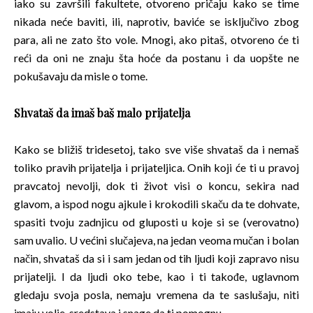
iako su završili fakultete, otvoreno pričaju kako se time
nikada neće baviti, ili, naprotiv, baviće se isključivo zbog
para, ali ne zato što vole. Mnogi, ako pitaš, otvoreno će ti
reći da oni ne znaju šta hoće da postanu i da uopšte ne
pokušavaju da misle o tome.
Shvataš da imaš baš malo prijatelja
Kako se bližiš tridesetoj, tako sve više shvataš da i nemaš
toliko pravih prijatelja i prijateljica. Onih koji će ti u pravoj
pravcatoj nevolji, dok ti život visi o koncu, sekira nad
glavom, a ispod nogu ajkule i krokodili skaču da te dohvate,
spasiti tvoju zadnjicu od gluposti u koje si se (verovatno)
sam uvalio. U većini slučajeva, na jedan veoma mučan i bolan
način, shvataš da si i sam jedan od tih ljudi koji zapravo nisu
prijatelji. I da ljudi oko tebe, kao i ti takođe, uglavnom
gledaju svoja posla, nemaju vremena da te saslušaju, niti
imaju volje, sredstava i snage da ti pomognu.