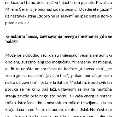
nedaće, tu i tamo, dele i naši vršnjaci širom planete. Pevačica
Milena Ćeranić je onomad izdala pesmu „Dvadesete gazim“
uz nastavak stiha „dobro mi ja sasvim“, ali ipak ostaje gorko
pitanje da li je.
Konstanta haosa, završavanja nečega i neznanja gde se
nalaziš
Može se slobodno reći da su milenijalci veoma neradnički
obojeni, izuzetno lenji i po mogućstvu frilenserski nastrojeni,
ali ih to uopšte ne sprečava da koriste „u haosu sam“, „ne
znam gde se nalazim“, „javljam ti se“, „pakao, buraz“, „moram
nešto da završim“ i ostale krilatice. Međutim, ispod svih tih
poruka se ne kriju baš laži, uglavnom se sva ta haotična
stanja završe brže nego što počnu, ali vaša energija ostane
toliko istrošena tim konstantnim mikro-tenzijama, da na
kraju dana samo želite da budete u miru i tišini. No, često se
to i koristi kada zaista možda i nemate baš volje da