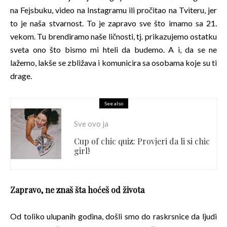
na Fejsbuku, video na Instagramu ili pročitao na Tviteru, jer
to je naša stvarnost. To je zapravo sve što imamo sa 21.
vekom. Tu brendiramo naše ličnosti, tj. prikazujemo ostatku
sveta ono što bismo mi hteli da budemo. A i, da se ne
lažemo, lakše se zbližava i komunicira sa osobama koje su ti
drage.
See also
Sve ovo ja
Cup of chic quiz: Provjeri da li si chic
girl!
Zapravo, ne znaš šta hoćeš od života
Od toliko ulupanih godina, došli smo do raskrsnice da ljudi