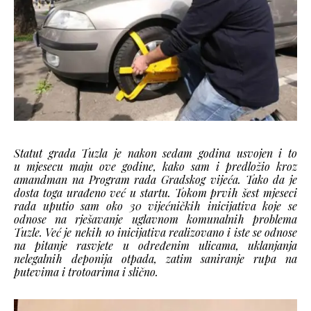
Statut grada Tuzla je nakon sedam godina usvojen i to
u mjesecu maju ove godine, kako sam i predložio kroz
amandman na Program rada Gradskog vijeća. Tako da je
dosta toga urađeno već u startu. Tokom prvih šest mjeseci
rada uputio sam oko 30 vijećničkih inicijativa koje se
odnose na rješavanje uglavnom komunalnih problema
Tuzle. Već je nekih 10 inicijativa realizovano i iste se odnose
na pitanje rasvjete u određenim ulicama, uklanjanja
nelegalnih deponija otpada, zatim saniranje rupa na
putevima i trotoarima i slično.