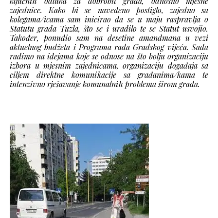
ključnih odluka za dobrobit grada, odnosno mjesne
zajednice. Kako bi se navedeno postiglo, zajedno sa
kolegama/icama sam inicirao da se u maju raspravlja o
Statutu grada Tuzla, što se i uradilo te se Statut usvojio.
Također, ponudio sam na desetine amandmana u vezi
aktuelnog budžeta i Programa rada Gradskog vijeća. Sada
radimo na idejama koje se odnose na što bolju organizaciju
izbora u mjesnim zajednicama, organizaciju događaja sa
ciljem direktne komunikacije sa građanima/kama te
intenzivno rješavanje komunalnih problema širom grada.