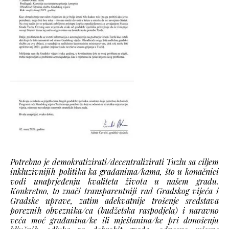
Potrebno je demokratizirati/decentralizirati Tuzlu sa ciljem
inkluzivnijih politika ka građanima/kama, što u konačnici
vodi unaprjeđenju kvaliteta života u našem gradu.
Konkretno, to znači transparentniji rad Gradskog vijeća i
Gradske uprave, zatim adekvatnije trošenje sredstava
poreznih obveznika/ca (budžetska raspodjela) i naravno
veća moć građanina/ke ili mještanina/ke pri donošenju