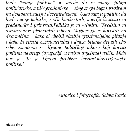
bude “manje politike”, u smislu da se manje pitaju
političari/ke, a više građani/ke – zbog svega toga insistiram
na demokratizaciji i decentralizaciji. Ušao sam u politiku da
bude manje politike, a više konkretnih, mjerljivih stvari za
građane/ke i privredu.Politika je za Admira: “Sredstvo za
ostvarivanje plemenitih ciljeva. Moguće ga je koristiti na
dva načina – kako bi riješili vlastita egzistencijalna pitanja
i kako bi riješili egzistencijalna i druga pitanja drugih oko
sebe. Smatram se dijelom političkog tabora koji koristi
politiku na drugi (drugačiji, u našim uvjetima) način. Malo
nas je. To je ključni problem bosanskohercegovačke
politike.”
Autorica i fotografije: Selma Karić
Share this: