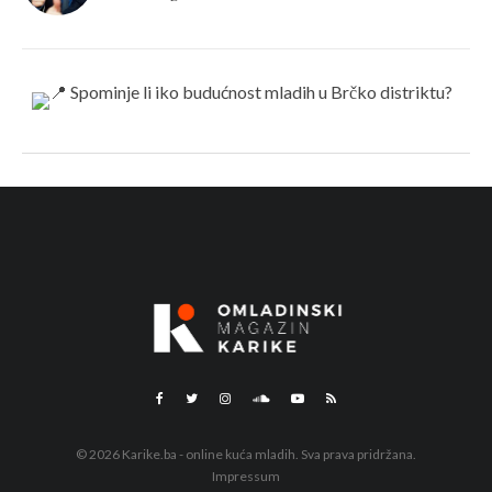
© 2026 Karike.ba - online kuća mladih. Sva prava pridržana.
Impressum