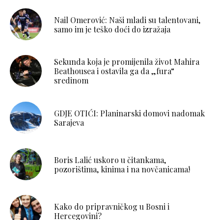
Nail Omerović: Naši mladi su talentovani,
samo im je teško doći do izražaja
Sekunda koja je promijenila život Mahira
Beathousea i ostavila ga da „fura“
sredinom
GDJE OTIĆI: Planinarski domovi nadomak
Sarajeva
Boris Lalić uskoro u čitankama,
pozorištima, kinima i na novčanicama!
Kako do pripravničkog u Bosni i
Hercegovini?