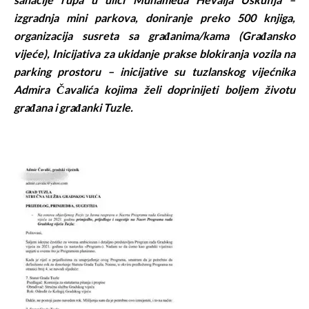
izgradnja mini parkova, doniranje preko 500 knjiga,
organizacija susreta sa građanima/kama (Građansko
vijeće), Inicijativa
za
uki
danje
praks
e
blokiranja vozila na
parking prostoru – inicijative su tuzlanskog vijećnika
Admira Čavalića kojima želi doprinijeti boljem životu
građana i građanki Tuzle.