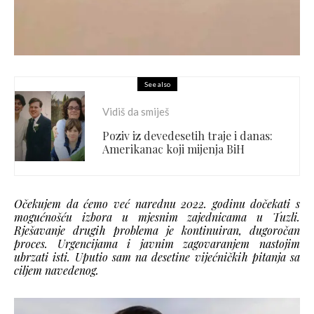
See also
Vidiš da smiješ
Poziv iz devedesetih traje i danas:
Amerikanac koji mijenja BiH
Očekujem da ćemo već narednu 2022. godinu dočekati s
mogućnošću izbora u mjesnim zajednicama u Tuzli.
Rješavanje drugih problema je kontinuiran, dugoročan
proces. Urgencijama i javnim zagovaranjem nastojim
ubrzati isti. Uputio sam na desetine vijećničkih pitanja sa
ciljem navedenog.