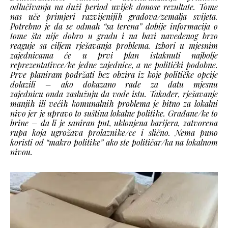
odlučivanja na duži period uvijek donose rezultate. Tome
nas uče primjeri razvijenijih gradova/zemalja svijeta.
Potrebno je da se odmah “sa terena” dobije informacija o
tome šta nije dobro u gradu i na bazi navedenog brzo
reaguje sa ciljem rješavanja problema. Izbori u mjesnim
zajednicama će u prvi plan istaknuti najbolje
reprezentativce/ke jedne zajednice, a ne politički podobne.
Prve planiram podržati bez obzira iz koje političke opcije
dolazili – ako dokazano rade za datu mjesnu
zajednicu onda zaslužuju da vode istu. Također, rješavanje
manjih ili većih komunalnih problema je bitno za lokalni
nivo jer je upravo to suština lokalne politike. Građane/ke to
brine – da li je saniran put, uklonjena barijera, zatvorena
rupa koja ugrožava prolaznike/ce i slično. Nema puno
koristi od “makro politike” ako ste političar/ka na lokalnom
nivou.