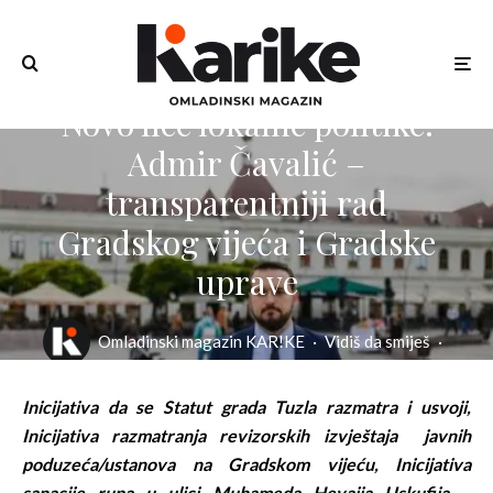
Novo lice lokalne politike:
Admir Čavalić –
transparentniji rad
Gradskog vijeća i Gradske
uprave
Omladinski magazin KAR!KE
·
Vidiš da smiješ
·
18/07/2021
·
3 min read
Inicijativa da se Statut grada Tuzla razmatra i usvoji,
Inicijativa
razmatra
nja
revizorski
h
izvještaj
a
javnih
poduzeća/ustanova
na Gradskom vijeću
, Inicijativa
san
acije
rupa u ulici Muhameda Hevaija Uskufija –