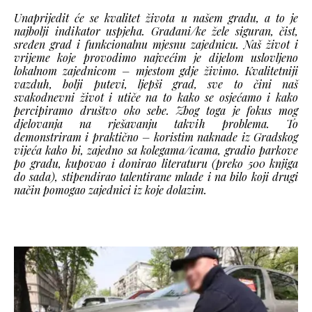
Unaprijedit će se kvalitet života u našem gradu, a to je
najbolji indikator uspjeha. Građani/ke žele siguran, čist,
sređen grad i funkcionalnu mjesnu zajednicu. Naš život i
vrijeme koje provodimo najvećim je dijelom uslovljeno
lokalnom zajednicom – mjestom gdje živimo. Kvalitetniji
vazduh, bolji putevi, ljepši grad, sve to čini naš
svakodnevni život i utiče na to kako se osjećamo i kako
percipiramo društvo oko sebe. Zbog toga je fokus mog
djelovanja na rješavanju takvih problema. To
demonstriram i praktično – koristim naknade iz Gradskog
vijeća kako bi, zajedno sa kolegama/icama, gradio parkove
po gradu, kupovao i donirao literaturu (preko 500 knjiga
do sada), stipendirao talentirane mlade i na bilo koji drugi
način pomogao zajednici iz koje dolazim.