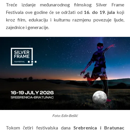
Treće izdanje međunarodnog filmskog Silver Frame
Festivala ove godine će se održati od
16. do 19. jula
koji
kroz film, edukaciju i kulturnu razmjenu povezuje ljude,
zajednice i generacije.
Foto: Edin Bešlić
Tokom četiri festivalska dana
Srebrenica i Bratunac