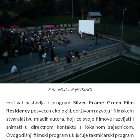
Foto: Mladen Kojić (KING)
Festival nastavlja i program
Silver Frame Green Film
Residency
posvećen ekologiji, održivom razvoju i filmskom
stvaralaštvu mladih autora, koji će svoje filmove razvijati i
snimati u direktnom kontaktu s lokalnom zajednicom.
Ovogodišnji filmski program uključuje takmičarski program