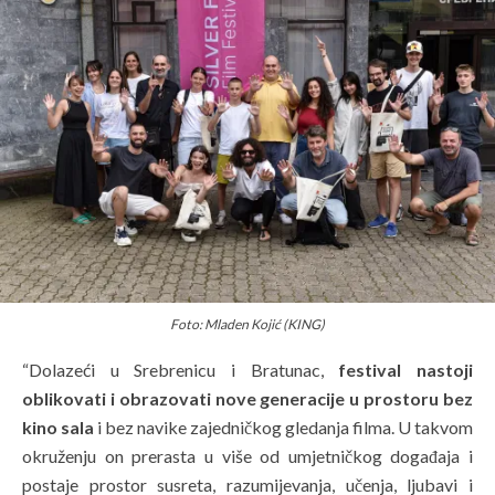
Foto: Mladen Kojić (KING)
“Dolazeći u Srebrenicu i Bratunac,
festival nastoji
oblikovati i obrazovati nove generacije u prostoru bez
kino sala
i bez navike zajedničkog gledanja filma. U takvom
okruženju on prerasta u više od umjetničkog događaja i
postaje prostor susreta, razumijevanja, učenja, ljubavi i