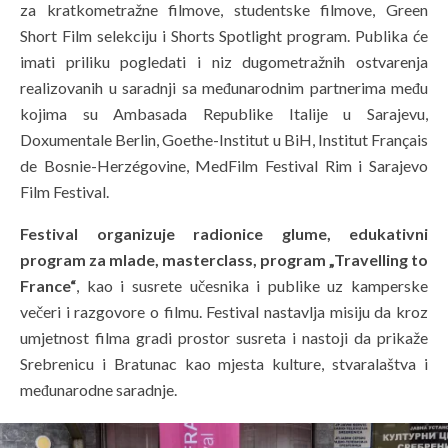
za kratkometražne filmove, studentske filmove, Green
Short Film selekciju i Shorts Spotlight program. Publika će
imati priliku pogledati i niz dugometražnih ostvarenja
realizovanih u saradnji sa međunarodnim partnerima među
kojima su Ambasada Republike Italije u Sarajevu,
Doxumentale Berlin, Goethe-Institut u BiH, Institut Français
de Bosnie-Herzégovine, MedFilm Festival Rim i Sarajevo
Film Festival.
Festival organizuje radionice glume, edukativni
program za mlade, masterclass, program „Travelling to
France“
, kao i susrete učesnika i publike uz kamperske
večeri i razgovore o filmu. Festival nastavlja misiju da kroz
umjetnost filma gradi prostor susreta i nastoji da prikaže
Srebrenicu i Bratunac kao mjesta kulture, stvaralaštva i
međunarodne saradnje.