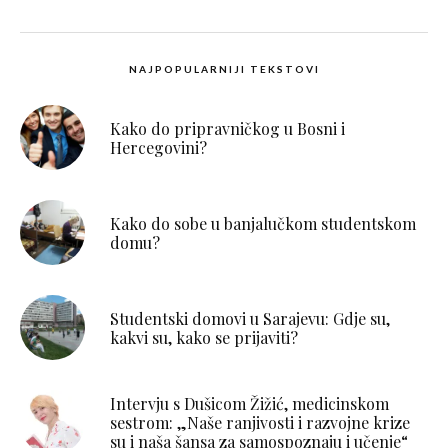
NAJPOPULARNIJI TEKSTOVI
Kako do pripravničkog u Bosni i
Hercegovini?
Kako do sobe u banjalučkom studentskom
domu?
Studentski domovi u Sarajevu: Gdje su,
kakvi su, kako se prijaviti?
Intervju s Dušicom Žižić, medicinskom
sestrom: „Naše ranjivosti i razvojne krize
su i naša šansa za samospoznaju i učenje“