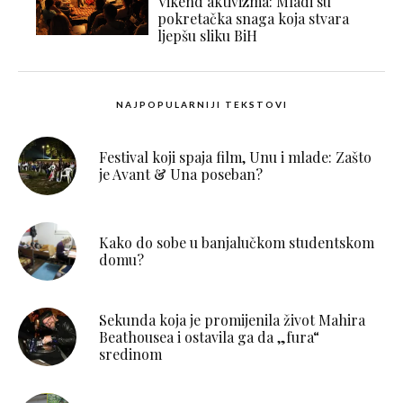
Vikend aktivizma: Mladi su
pokretačka snaga koja stvara
ljepšu sliku BiH
NAJPOPULARNIJI TEKSTOVI
Festival koji spaja film, Unu i mlade: Zašto
je Avant & Una poseban?
Kako do sobe u banjalučkom studentskom
domu?
Sekunda koja je promijenila život Mahira
Beathousea i ostavila ga da „fura“
sredinom