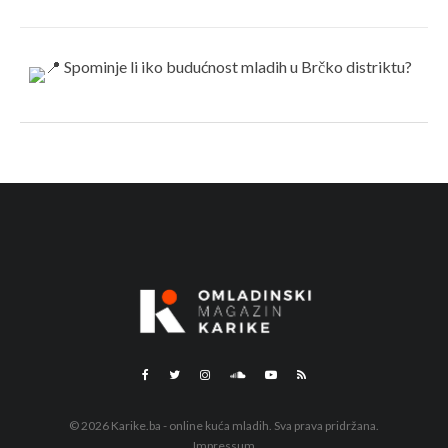
© 2026 Karike.ba - online kuća mladih. Sva prava pridržana.
Impressum