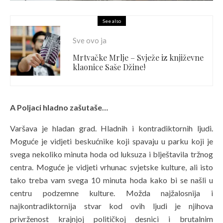
See also
Sve ovo ja
Mrtvačke Mrlje – Svježe iz književne
klaonice Saše Džine!
A Poljaci hladno zašutaše…
Varšava je hladan grad. Hladnih i kontradiktornih ljudi.
Moguće je vidjeti beskućnike koji spavaju u parku koji je
svega nekoliko minuta hoda od luksuza i blještavila tržnog
centra. Moguće je vidjeti vrhunac svjetske kulture, ali isto
tako treba vam svega 10 minuta hoda kako bi se našli u
centru podzemne kulture. Možda najžalosnija i
najkontradiktornija stvar kod ovih ljudi je njihova
privrženost krajnjoj političkoj desnici i brutalnim