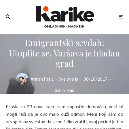
Emigrantski sevdah:
Utoplite se, Varšava je hladan
grad
Arman Fatić
·
Sve ovo ja
·
30/10/2017
·
3 min read
Prošla su 23 dana kako sam napustio domovinu, neki bi
mogli reći da je ovo malo duži odmor. Meni koji sam od
prvog dana svjestan da se ne želim vratiti, ovaj period je bio
šokantno dug. Taman sam proveo dvije sedmice u Mariboru,