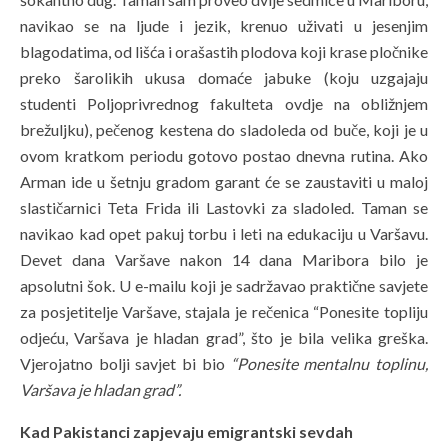
navikao se na ljude i jezik, krenuo uživati u jesenjim
blagodatima, od lišća i orašastih plodova koji krase pločnike
preko šarolikih ukusa domaće jabuke (koju uzgajaju
studenti Poljoprivrednog fakulteta ovdje na obližnjem
brežuljku), pečenog kestena do sladoleda od buče, koji je u
ovom kratkom periodu gotovo postao dnevna rutina. Ako
Arman ide u šetnju gradom garant će se zaustaviti u maloj
slastičarnici Teta Frida ili Lastovki za sladoled. Taman se
navikao kad opet pakuj torbu i leti na edukaciju u Varšavu.
Devet dana Varšave nakon 14 dana Maribora bilo je
apsolutni šok. U e-mailu koji je sadržavao praktične savjete
za posjetitelje Varšave, stajala je rečenica “Ponesite topliju
odjeću, Varšava je hladan grad”, što je bila velika greška.
Vjerojatno bolji savjet bi bio
“Ponesite mentalnu toplinu,
Varšava je hladan grad”.
Kad Pakistanci zapjevaju emigrantski sevdah