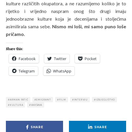
kulture različitih okupatora, a ne razumijemo koliko je to
rijetko i vrijedno naspram onog što drugi imaju
jednoobrazne kulture koja je decenijama i stoljećima
asimilirala sama sebe.
Nismo mi loši, mi samo puno loše
pričamo.
Share this:
Facebook
Twitter
Pocket
Telegram
WhatsApp
ARMAN FATIĆ
EMIGRANT
FILM
INTERVJU
IZBJEGLIŠTVO
KULTURA
VARŠAVA
SHARE
SHARE