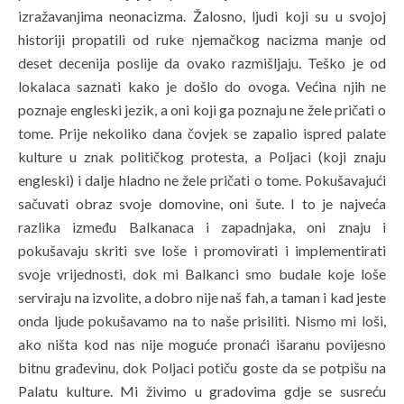
izražavanjima neonacizma. Žalosno, ljudi koji su u svojoj
historiji propatili od ruke njemačkog nacizma manje od
deset decenija poslije da ovako razmišljaju. Teško je od
lokalaca saznati kako je došlo do ovoga. Većina njih ne
poznaje engleski jezik, a oni koji ga poznaju ne žele pričati o
tome. Prije nekoliko dana čovjek se zapalio ispred palate
kulture u znak političkog protesta, a Poljaci (koji znaju
engleski) i dalje hladno ne žele pričati o tome. Pokušavajući
sačuvati obraz svoje domovine, oni šute. I to je najveća
razlika između Balkanaca i zapadnjaka, oni znaju i
pokušavaju skriti sve loše i promovirati i implementirati
svoje vrijednosti, dok mi Balkanci smo budale koje loše
serviraju na izvolite, a dobro nije naš fah, a taman i kad jeste
onda ljude pokušavamo na to naše prisiliti. Nismo mi loši,
ako ništa kod nas nije moguće pronaći išaranu povijesno
bitnu građevinu, dok Poljaci potiču goste da se potpišu na
Palatu kulture. Mi živimo u gradovima gdje se susreću