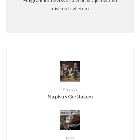
Emigrant koji živi svoj sevdah lutajući svojim
mislima i svijetom.
Previous
Na pivu s Gorštakom
Next