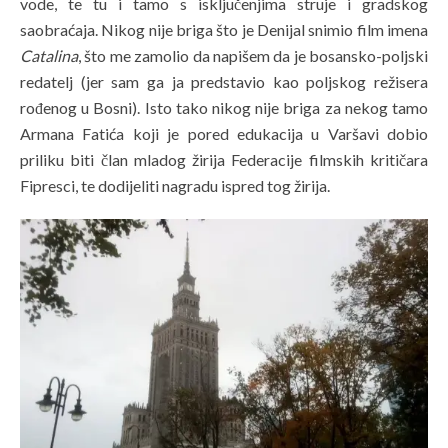
vode, te tu i tamo s isključenjima struje i gradskog
saobraćaja. Nikog nije briga što je Denijal snimio film imena
Catalina
, što me zamolio da napišem da je bosansko-poljski
redatelj (jer sam ga ja predstavio kao poljskog režisera
rođenog u Bosni). Isto tako nikog nije briga za nekog tamo
Armana Fatića koji je pored edukacija u Varšavi dobio
priliku biti član mladog žirija Federacije filmskih kritičara
Fipresci, te dodijeliti nagradu ispred tog žirija.