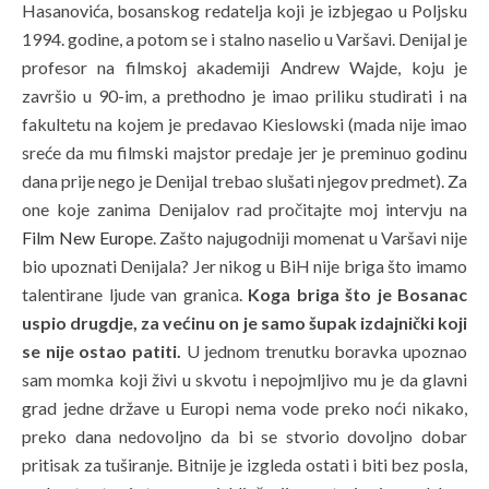
Hasanovića, bosanskog redatelja koji je izbjegao u Poljsku
1994. godine, a potom se i stalno naselio u Varšavi. Denijal je
profesor na filmskoj akademiji Andrew Wajde, koju je
završio u 90-im, a prethodno je imao priliku studirati i na
fakultetu na kojem je predavao Kieslowski (mada nije imao
sreće da mu filmski majstor predaje jer je preminuo godinu
dana prije nego je Denijal trebao slušati njegov predmet). Za
one koje zanima Denijalov rad pročitajte moj intervju na
Film New Europe
. Zašto najugodniji momenat u Varšavi nije
bio upoznati Denijala? Jer nikog u BiH nije briga što imamo
talentirane ljude van granica.
Koga briga što je Bosanac
uspio drugdje, za većinu on je samo šupak izdajnički koji
se nije ostao patiti.
U jednom trenutku boravka upoznao
sam momka koji živi u skvotu i nepojmljivo mu je da glavni
grad jedne države u Europi nema vode preko noći nikako,
preko dana nedovoljno da bi se stvorio dovoljno dobar
pritisak za tuširanje. Bitnije je izgleda ostati i biti bez posla,