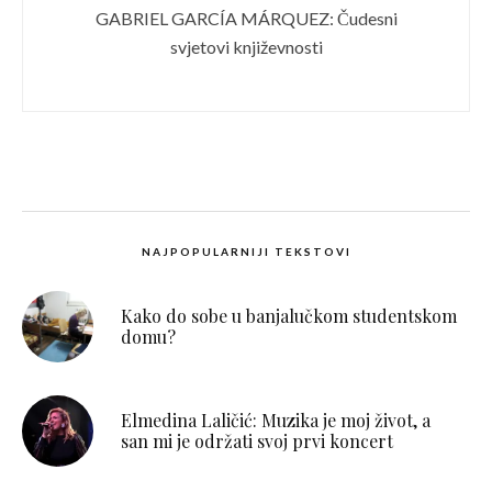
GABRIEL GARCÍA MÁRQUEZ: Čudesni
svjetovi književnosti
NAJPOPULARNIJI TEKSTOVI
Kako do sobe u banjalučkom studentskom
domu?
Elmedina Laličić: Muzika je moj život, a
san mi je održati svoj prvi koncert