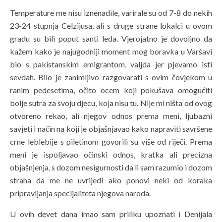
Temperature me nisu iznenadile, varirale su od 7-8 do nekih
23-24 stupnja Celzijusa, ali s druge strane lokalci u ovom
gradu su bili poput santi leda. Vjerojatno je dovoljno da
kažem kako je najugodniji moment mog boravka u Varšavi
bio s pakistanskim emigrantom, valjda jer pjevamo isti
sevdah. Bilo je zanimljivo razgovarati s ovim čovjekom u
ranim pedesetima, očito ocem koji pokušava omogućiti
bolje sutra za svoju djecu, koja nisu tu. Nije mi ništa od ovog
otvoreno rekao, ali njegov odnos prema meni, ljubazni
savjeti i način na koji je objašnjavao kako napraviti savršene
crne leblebije s piletinom govorili su više od riječi. Prema
meni je ispoljavao očinski odnos, kratka ali precizna
objašnjenja, s dozom nesigurnosti da li sam razumio i dozom
straha da me ne uvrijedi ako ponovi neki od koraka
pripravljanja specijaliteta njegova naroda.
U ovih devet dana imao sam priliku upoznati i Denijala