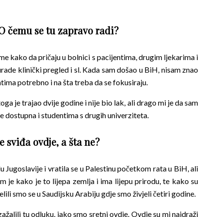
 O čemu se tu zapravo radi?
e kako da pričaju u bolnici s pacijentima, drugim ljekarima i
ade klinički pregled i sl. Kada sam došao u BiH, nisam znao
tima potrebno i na šta treba da se fokusiraju.
ga je trajao dvije godine i nije bio lak, ali drago mi je da sam
i je dostupna i studentima s drugih univerziteta.
e sviđa ovdje, a šta ne?
 Jugoslavije i vratila se u Palestinu početkom rata u BiH, ali
m je kako je to lijepa zemlja i ima lijepu prirodu, te kako su
ili smo se u Saudijsku Arabiju gdje smo živjeli četiri godine.
žalili tu odluku, jako smo sretni ovdje. Ovdje su mi najdraži