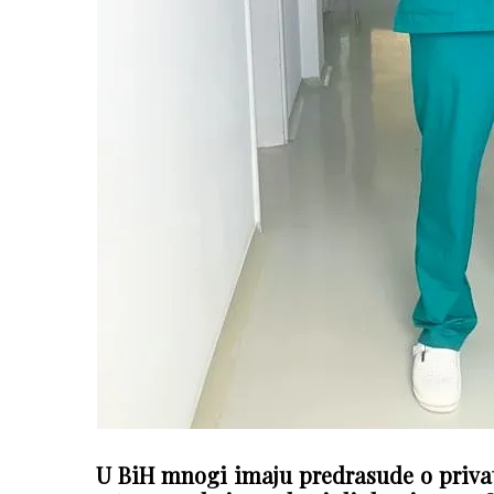
U BiH mnogi imaju predrasude o privat