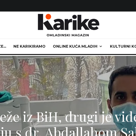
ZE…
NE KARIKIRAMO
ONLINE KUĆA MLADIH
KULTURNI K
eže iz BiH, drugi je vid
vju s dr. Abdallahom S