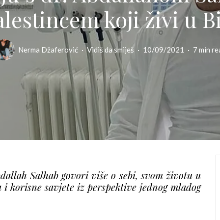
alestincem koji živi u B
Nerma Džaferović
·
Vidiš da smiješ
·
10/09/2021
·
7 min re
allah Salhab govori više o sebi, svom životu u
a i korisne savjete iz perspektive jednog mladog