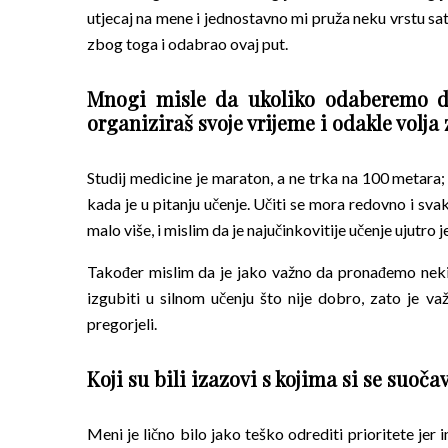
utjecaj na mene i jednostavno mi pruža neku vrstu sa
zbog toga i odabrao ovaj put.
Mnogi misle da ukoliko odaberemo da
organiziraš svoje vrijeme i odakle volja 
Studij medicine je maraton, a ne trka na 100 metara;
kada je u pitanju učenje. Učiti se mora redovno i s
malo više, i mislim da je najučinkovitije učenje ujutro 
Također mislim da je jako važno da pronađemo ne
izgubiti u silnom učenju što nije dobro, zato je v
pregorjeli.
Koji su bili izazovi s kojima si se suoč
Meni je lično bilo jako teško odrediti prioritete jer