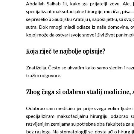
Abdallah Salhab ili, kako ga prijatelji zovu, Ale,
specijalizant maksofacijalne hirurgije, muzičar, pisac
se preselio u Saudijsku Arabiju i, naposlijetku, sa 
sutra. Dok mnogi mladi odlaze iz naše domovine, ov
kojoj može da ostvari svoje snove i živi život punim p
Koja riječ te najbolje opisuje?
Znatiželja. Često se uhvatim kako samo sjedim i raz
tražim odgovore.
Zbog čega si odabrao studij medicine, 
Odabrao sam medicinu jer prije svega volim ljude 
specijaliziram maksofacijalnu hirurgiju, odabra
razvijenijim zemljama su potrebna oba fakulteta za sp
bez razloga. Na stomatologiji se dosta uči o hirurgiji