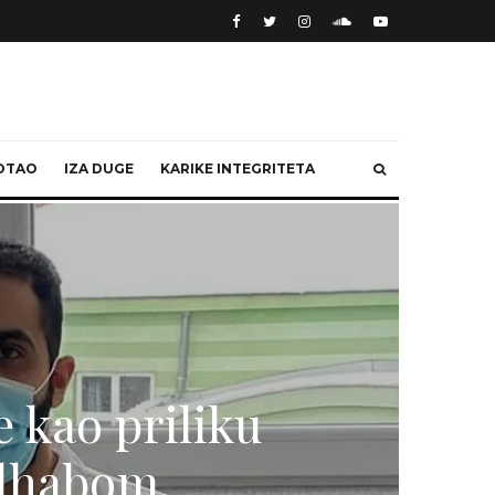
OTAO
IZA DUGE
KARIKE INTEGRITETA
e kao priliku
alhabom,