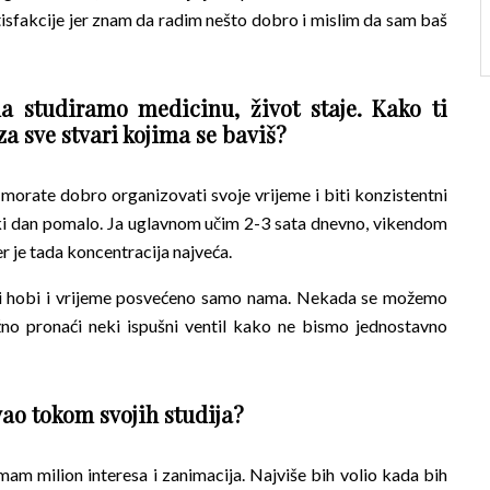
tisfakcije jer znam da radim nešto dobro i mislim da sam baš
 studiramo medicinu, život staje. Kako ti
za sve stvari kojima se baviš?
 morate dobro organizovati svoje vrijeme i biti konzistentni
vaki dan pomalo. Ja uglavnom učim 2-3 sata dnevno, vikendom
jer je tada koncentracija najveća.
ki hobi i vrijeme posvećeno samo nama. Nekada se možemo
ažno pronaći neki ispušni ventil kako ne bismo jednostavno
avao tokom svojih studija?
 imam milion interesa i zanimacija. Najviše bih volio kada bih