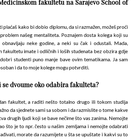
Medicinskom fakultetu na Sarajevo School of
ti plaćaš kako bi dobio diplomu, da si razmažen, možeš proći
vno problem našeg mentaliteta. Poznajem dosta kolega koji su
lje obnavljaju neke godine, a neki su čak i odustali. Mada,
 fakultetu imate i odličnih i loših studenata bez obzira gdje
se dobri studenti puno manje bave ovim tematikama. Ja sam
osoban i da to moje kolege mogu potvrditi.
i se dvoume oko odabira fakulteta?
dan fakultet, a raditi nešto totalno drugo ili tokom studija
e važno da sjednete sami sa sobom i da razmislite o tome kakve
stva drugih ljudi koji se bave nečime što vas zanima. Nemojte
 kao što je to npr. često u našim zemljama i nemojte odabrati
rađivati, morate da razumijete u šta se upuštate i kakvi su to