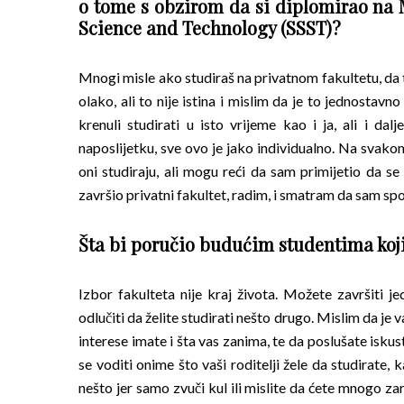
o tome s obzirom da si diplomirao na 
Science and Technology (SSST)?
Mnogi misle ako studiraš na privatnom fakultetu, da 
olako, ali to nije istina i mislim da je to jednosta
krenuli studirati u isto vrijeme kao i ja, ali i da
naposlijetku, sve ovo je jako individualno. Na svakom
oni studiraju, ali mogu reći da sam primijetio da 
završio privatni fakultet, radim, i smatram da sam sp
Šta bi poručio budućim studentima koj
Izbor fakulteta nije kraj života. Možete završiti je
odlučiti da želite studirati nešto drugo. Mislim da j
interese imate i šta vas zanima, te da poslušate isku
se voditi onime što vaši roditelji žele da studirate,
nešto jer samo zvuči kul ili mislite da ćete mnogo za