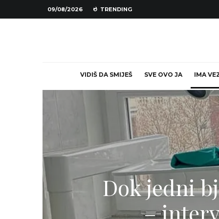
09/08/2026
TRENDING
VIDIŠ DA SMIJEŠ
SVE OVO JA
IMA VE
Dok jedni bj
– inter