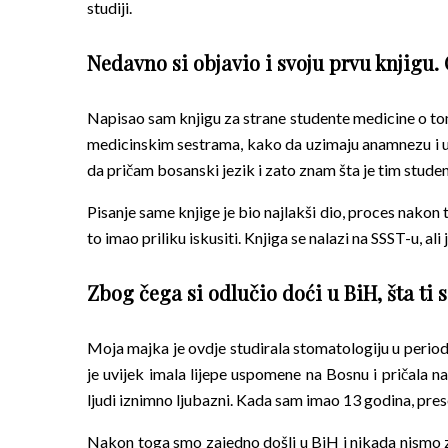
studiji.
Nedavno si objavio i svoju prvu knjigu.
Napisao sam knjigu za strane studente medicine o tom
medicinskim sestrama, kako da uzimaju anamnezu i ur
da pričam bosanski jezik i zato znam šta je tim studen
Pisanje same knjige je bio najlakši dio, proces nakon to
to imao priliku iskusiti. Knjiga se nalazi na SSST-u, al
Zbog čega si odlučio doći u BiH, šta ti s
Moja majka je ovdje studirala stomatologiju u periodu
je uvijek imala lijepe uspomene na Bosnu i pričala na
ljudi iznimno ljubazni. Kada sam imao 13 godina, presel
Nakon toga smo zajedno došli u BiH i nikada nismo za