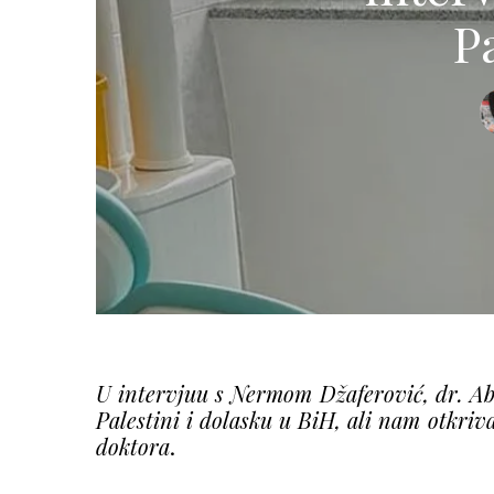
P
U intervjuu s Nermom Džaferović, dr. Abd
Palestini i dolasku u BiH, ali nam otkriv
doktora
.