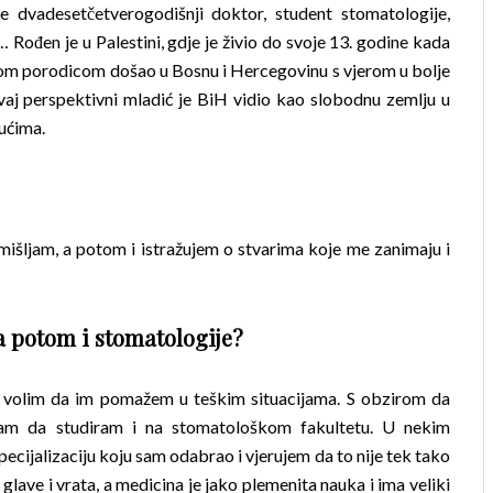
 je dvadesetčetverogodišnji doktor, student stomatologije,
… Rođen je u Palestini, gdje je živio do svoje 13. godine kada
svojom porodicom došao u Bosnu i Hercegovinu s vjerom u bolje
aj perspektivni mladić je BiH vidio kao slobodnu zemlju u
lućima.
mišljam, a potom i istražujem o stvarima koje me zanimaju i
a potom i stomatologije?
i volim da im pomažem u teškim situacijama. S obzirom da
o sam da studiram i na stomatološkom fakultetu. U nekim
ecijalizaciju koju sam odabrao i vjerujem da to nije tek tako
 glave i vrata, a medicina je jako plemenita nauka i ima veliki