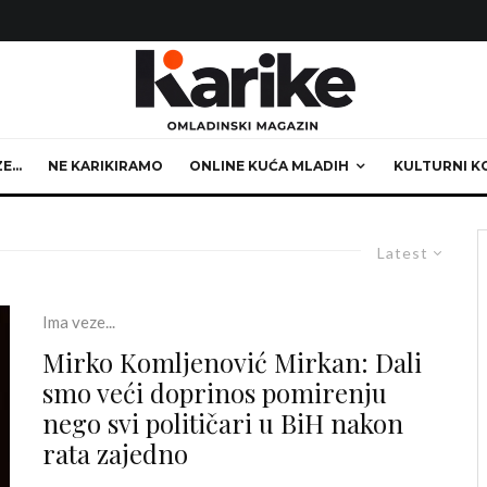
ZE…
NE KARIKIRAMO
ONLINE KUĆA MLADIH
KULTURNI K
Latest
Ima veze...
Mirko Komljenović Mirkan: Dali
smo veći doprinos pomirenju
nego svi političari u BiH nakon
rata zajedno