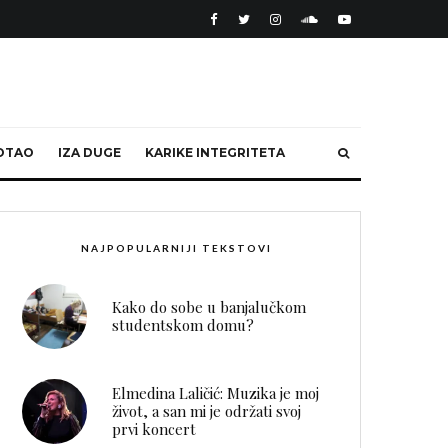
OTAO
IZA DUGE
KARIKE INTEGRITETA
NAJPOPULARNIJI TEKSTOVI
Kako do sobe u banjalučkom
studentskom domu?
Elmedina Laličić: Muzika je moj
život, a san mi je održati svoj
prvi koncert