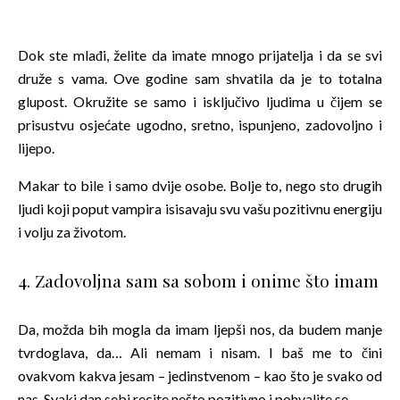
Dok ste mlađi, želite da imate mnogo prijatelja i da se svi
druže s vama. Ove godine sam shvatila da je to totalna
glupost. Okružite se samo i isključivo ljudima u čijem se
prisustvu osjećate ugodno, sretno, ispunjeno, zadovoljno i
lijepo.
Makar to bile i samo dvije osobe. Bolje to, nego sto drugih
ljudi koji poput vampira isisavaju svu vašu pozitivnu energiju
i volju za životom.
4. Zadovoljna sam sa sobom i onime što imam
Da, možda bih mogla da imam ljepši nos, da budem manje
tvrdoglava, da… Ali nemam i nisam. I baš me to čini
ovakvom kakva jesam – jedinstvenom – kao što je svako od
nas. Svaki dan sebi recite nešto pozitivno i pohvalite se.