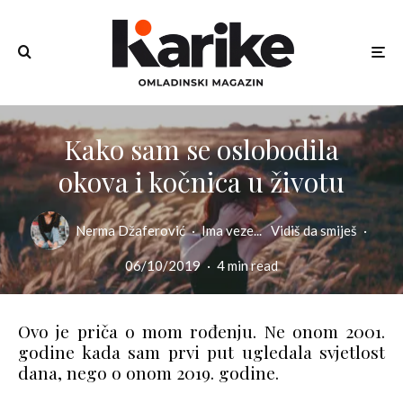
Kako sam se oslobodila
okova i kočnica u životu
Nerma Džaferović
·
Ima veze...
Vidiš da smiješ
·
06/10/2019
·
4 min read
Ovo je priča o mom rođenju. Ne onom 2001.
godine kada sam prvi put ugledala svjetlost
dana, nego o onom 2019. godine.