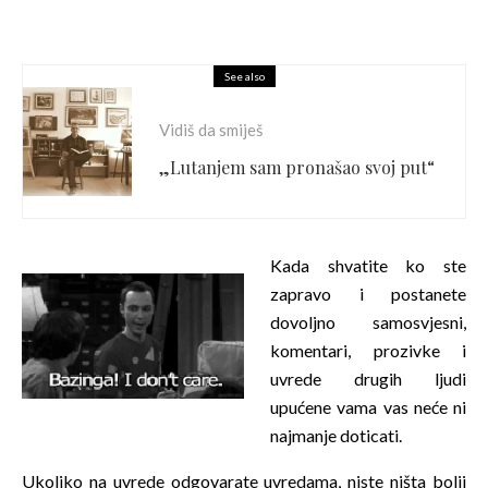
See also
Vidiš da smiješ
„Lutanjem sam pronašao svoj put“
Kada shvatite ko ste
zapravo i postanete
dovoljno samosvjesni,
komentari, prozivke i
uvrede drugih ljudi
upućene vama vas neće ni
najmanje doticati.
Ukoliko na uvrede odgovarate uvredama, niste ništa bolji