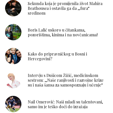
Sekunda koja je promijenila život Mahira
Beathousea i ostavila ga da „fura“
sredinom
Boris Lalić uskoro u čitankama,
pozorištima, kinima i na novčanicama!
Kako do pripravničkog u Bosni i
Hercegovini?
Intervju s Dušicom Žižić, medicinskom
sestrom: „Naše ranjivosti i razvojne krize
su i naša šansa za samospoznaju i učenje“
Nail Omerović: Naši mladi su talentovani,
samo im je teško doći do izražaja