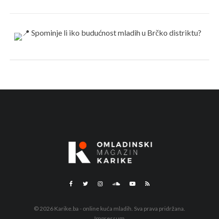
© 2026 Karike.ba - online kuća mladih. Sva prava pridržana.
Impressum