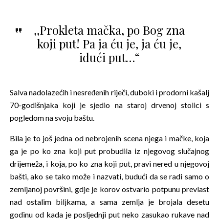
,,Prokleta mačka, po Bog zna
koji put! Pa ja ću je, ja ću je,
idući put…“
Salva nadolazećih i nesređenih riječi, duboki i prodorni kašalj
70-godišnjaka koji je sjedio na staroj drvenoj stolici s
pogledom na svoju baštu.
Bila je to još jedna od nebrojenih scena njega i mačke, koja
ga je po ko zna koji put probudila iz njegovog slučajnog
drijemeža, i koja, po ko zna koji put, pravi nered u njegovoj
bašti, ako se tako može i nazvati, budući da se radi samo o
zemljanoj površini, gdje je korov ostvario potpunu prevlast
nad ostalim biljkama, a sama zemlja je brojala desetu
godinu od kada je posljednji put neko zasukao rukave nad