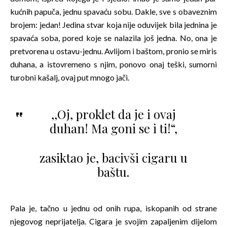
kućnih papuča, jednu spavaću sobu. Dakle, sve s obaveznim
brojem: jedan! Jedina stvar koja nije oduvijek bila jednina je
spavaća soba, pored koje se nalazila još jedna. No, ona je
pretvorena u ostavu-jednu. Avlijom i baštom, pronio se miris
duhana, a istovremeno s njim, ponovo onaj teški, sumorni
turobni kašalj, ovaj put mnogo jači.
,,Oj, proklet da je i ovaj
duhan! Ma goni se i ti!“,
zasiktao je, bacivši cigaru u
baštu.
Pala je, tačno u jednu od onih rupa, iskopanih od strane
njegovog neprijatelja. Cigara je svojim zapaljenim dijelom