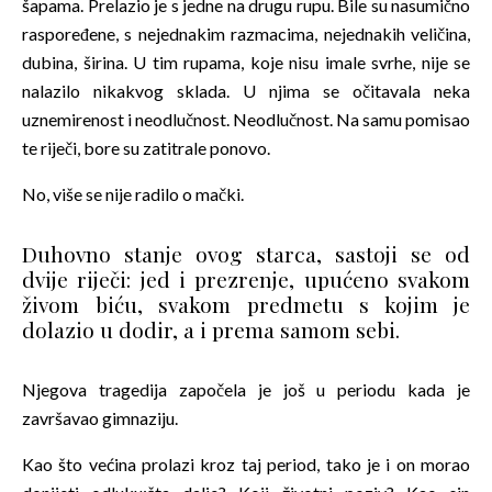
šapama. Prelazio je s jedne na drugu rupu. Bile su nasumično
raspoređene, s nejednakim razmacima, nejednakih veličina,
dubina, širina. U tim rupama, koje nisu imale svrhe, nije se
nalazilo nikakvog sklada. U njima se očitavala neka
uznemirenost i neodlučnost. Neodlučnost. Na samu pomisao
te riječi, bore su zatitrale ponovo.
No, više se nije radilo o mački.
Duhovno stanje ovog starca, sastoji se od
dvije riječi: jed i prezrenje, upućeno svakom
živom biću, svakom predmetu s kojim je
dolazio u dodir, a i prema samom sebi.
Njegova tragedija započela je još u periodu kada je
završavao gimnaziju.
Kao što većina prolazi kroz taj period, tako je i on morao