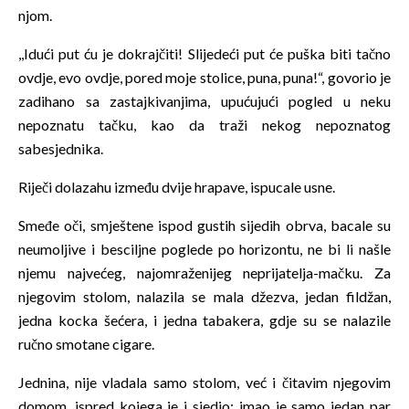
njom.
,,Idući put ću je dokrajčiti! Slijedeći put će puška biti tačno
ovdje, evo ovdje, pored moje stolice, puna, puna!“, govorio je
zadihano sa zastajkivanjima, upućujući pogled u neku
nepoznatu tačku, kao da traži nekog nepoznatog
sabesjednika.
Riječi dolazahu između dvije hrapave, ispucale usne.
Smeđe oči, smještene ispod gustih sijedih obrva, bacale su
neumoljive i besciljne poglede po horizontu, ne bi li našle
njemu najvećeg, najomraženijeg neprijatelja-mačku. Za
njegovim stolom, nalazila se mala džezva, jedan fildžan,
jedna kocka šećera, i jedna tabakera, gdje su se nalazile
ručno smotane cigare.
Jednina, nije vladala samo stolom, već i čitavim njegovim
domom, ispred kojega je i sjedio: imao je samo jedan par