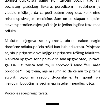
donijeti odluku:šta dalje? Koji životni poziv? Kao sin
poznatog gradskog ljekara, porodicom i rodbinom je
vladalo mišljenje da će poći putem svog oca, konkretno
rečeno:upisivanjem medicine. Sam on se stapao s općim
stavom porodice, osjećajući da je to jedino logična i razumna
odluka.
Međutim, njegova se sigurnost, ubrzo, nakon naglo
donešene odluka, počela rušiti kao kula od karata. Prisjećao
se, bio je pripremio sve knjige za pripremu teškog fakulteta.
Na vrata njegove sobe pojavio se sam njegov otac, upitavši
ga:,,Da li ti zaista želiš to, ili sprovodiš samo želju naše
porodice?“ Tog trena, nije ni sumnjao da će mu to pitanje
stvoriti ogroman razdor, dvoumljenje, te ispuniti ga
njegovim budućim najvećim neprijateljem: neodlučnošću.
Počeo je sebe preispitivati.