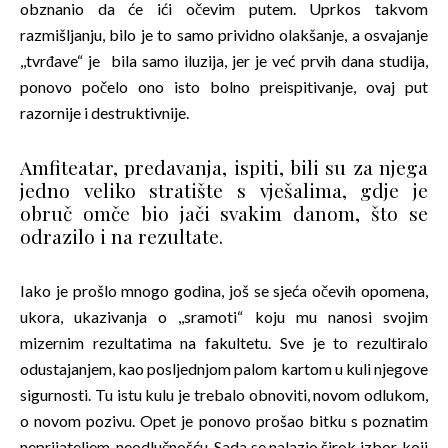
obznanio da će ići očevim putem. Uprkos takvom
razmišljanju, bilo je to samo prividno olakšanje, a osvajanje
,,tvrđave“ je bila samo iluzija, jer je već prvih dana studija,
ponovo počelo ono isto bolno preispitivanje, ovaj put
razornije i destruktivnije.
Amfiteatar, predavanja, ispiti, bili su za njega
jedno veliko stratište s vješalima, gdje je
obruč omče bio jači svakim danom, što se
odrazilo i na rezultate.
Iako je prošlo mnogo godina, još se sjeća očevih opomena,
ukora, ukazivanja o ,,sramoti“ koju mu nanosi svojim
mizernim rezultatima na fakultetu. Sve je to rezultiralo
odustajanjem, kao posljednjom palom kartom u kuli njegove
sigurnosti. Tu istu kulu je trebalo obnoviti, novom odlukom,
o novom pozivu. Opet je ponovo prošao bitku s poznatim
neprijateljem-neodlučnošću. Sada se nalazio širok izbor, koji