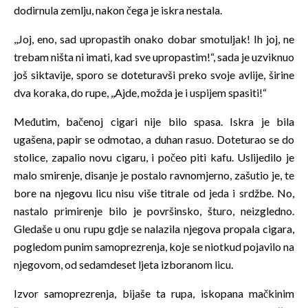
dodirnula zemlju, nakon čega je iskra nestala.
,,Joj, eno, sad upropastih onako dobar smotuljak! Ih joj, ne
trebam ništa ni imati, kad sve upropastim!“, sada je uzviknuo
još siktavije, sporo se doteturavši preko svoje avlije, širine
dva koraka, do rupe, ,,Ajde, možda je i uspijem spasiti!“
Međutim, bačenoj cigari nije bilo spasa. Iskra je bila
ugašena, papir se odmotao, a duhan rasuo. Doteturao se do
stolice, zapalio novu cigaru, i počeo piti kafu. Uslijedilo je
malo smirenje, disanje je postalo ravnomjerno, zašutio je, te
bore na njegovu licu nisu više titrale od jeda i srdžbe. No,
nastalo primirenje bilo je površinsko, šturo, neizgledno.
Gledaše u onu rupu gdje se nalazila njegova propala cigara,
pogledom punim samoprezrenja, koje se niotkud pojavilo na
njegovom, od sedamdeset ljeta izboranom licu.
Izvor samoprezrenja, bijaše ta rupa, iskopana mačkinim