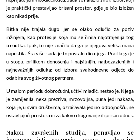
je praktički prestavljao brisani prostor, gdje je bio izložen
kao nikad prije.
Bitka nije trajala dugo, jer se olako odlučio za poziv
inžinjera, kao profesije koja mu se činila najotmjenija tog
trenutka. Ipak, to nije značilo da ga je njegova velika mana
napustila. Šta više, sada je to postalo dio njega. Pratila ga je
u stopu, prilikom donošenja i najsitnijih, najbezazlenijih i
najnevažnijih odluka: od izbora svakodnevne odjeće do
odabira svog životnog partnera.
U malom periodu dobroćudni, učtivi mladić, nestao je. Njega
je zamijenila, neka prezriva, mrzovoljna, puna jedi nakaza,
koja je, u svim društvima, ozračavala jedino odbojnošću, ne
ostavljajući prostora ni za kakvo drugovanje ili prisan odnos.
Nakon završenih studija, ponavljao se
isponove isti scenario, samo s drugim