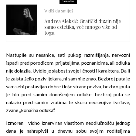
See also
Vidiš da smiješ
Andrea Aleksić: Grafički dizajn nije
samo estetika, već mnogo više od
toga
Nastupile su nesanice, sati pukog razmišljanja, nervozni
ispadi pred porodicom, prijateljima, poznanicima, ali odluka
nije dolazila. Uvidio je slabost svoje ličnosti i karaktera. Da li
je zaista želio poziv ljekara, ni sam nije znao. Bezbroj puta je
sam sebi postavljao dobre i loše strane poziva, bezbroj puta
je bio pred samim donošenjem odluke, bezbroj puta se
nalazio pred samim vratima te skoro neosvojive tvrđave,
zvane ,,konačna odluka“.
Izmoren, vidno iznerviran vlastitom neodlučnošću jednog
dana je nahrupivši u dnevnu sobu svojim roditeljima