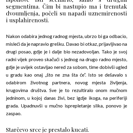
segmentima. Čim bi nastupio ma i trenutak
dvoumljenja, počeli su napadi uznemirenosti
i usplahirenosti.
Nakon odabira jednog radnog mjesta, ubrzo bi ga odbacio,
misleći da je napravio grešku. Davao bi otkaz, prijavljivao na
drugi posao, gdje je i dalje bio nezadovoljan. Tako je svoj
radni vijek proveo skačući s jednog na drugo radno mjesto,
gdje je uvijek ostavljao nered za sobom, time dobivši ugled
u gradu kao onaj ,,što ne zna šta će“. Isto se dešavalo s
odabirom životnog partnera, novog mjesta življenja,
krugovima društva. Sve je to rezultiralo onom mučnom
jedninom, u kojoj danas živi, bez igdje ikoga, na periferiji
grada. Upadnuvši u mučno isprepletanje slika, ponovo je
zaspao.
Starčevo srce je prestalo kucati.