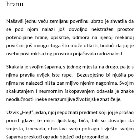
hranu.
Našavši jednu veću zemljanu površinu, ubrzo je shvatila da
se pod njom nalazi još dovoljno neistražen prostor
potencijalne hrane, opskrbe, odmora na njenoj mekanoj
površini, još mnogo toga što može otkriti, budući da joj je
osebujnost mirisa tog prostora pojačavala radoznalost.
Skakala je svojim šapama, s jednog mjesta na drugo, pa je s
njima pravila uvijek iste rupe. Bezuspješno bi njušila po
njima ne nalazeći ništa zanimljivo njenim nagonima. Svojim
skakutanjem i neumornim iskopavanjem odavala je znake
neodlučnosti i neke nerazumljive životinjske znatiželje.
Uzvik ,,Hej!“, jedan, njoj nepoznati predmet koji joj je prošao
pored glave, te miris ljudskog bića, bili su dovoljni da
smjesta, iznenada, obustavi svoju potragu i vješto svojim
šapama preskoči ogradu bježeći od progonitelja.