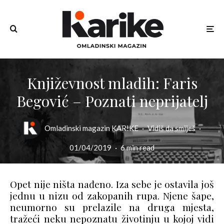
Književnost mladih: Faris
Begović – Poznati neprijatelj
Omladinski magazin KAR!KE
·
Vidiš da smiješ
·
01/04/2019
·
6 min read
Opet nije ništa nađeno. Iza sebe je ostavila još
jednu u nizu od zakopanih rupa. Njene šape,
neumorno su prelazile na druga mjesta,
tražeći neku nepoznatu životinju u kojoj vidi