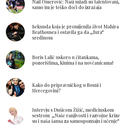
Nail Omerović: Naši mladi su talentovani,
samo im je teško doći do izražaja
Sekunda koja je promijenila život Mahira
Beathousea i ostavila ga da „fura“
sredinom
Boris Lalić uskoro u čitankama,
pozorištima, kinima i na novčanicama!
Kako do pripravničkog u Bosni i
Hercegovini?
Intervju s Dušicom Žižić, medicinskom
sestrom: „Naše ranjivosti i razvojne krize
su i naša šansa za samospoznaju i učenje“