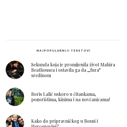
NAJPOPULARNIJI TEKSTOVI
Sekunda koja je promijenila život Mahira
Beathousea i ostavila ga da „fura“
sredinom
Boris Lalić uskoro u čitankama,
pozorištima, kinima i na novčanicama!
Kako do pripravničkog u Bosni i
Hercegovini?