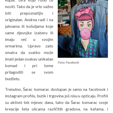
nositi. Tako da je vrlo važno
biti prepoznatljiv i
originalan. Andrea radi i na
jaknama ili košuljama koje
same djevojke izaberu ili
imaju već u svojim
ormarima. Upravo zato
smatra da svatko može
imati jedan ovakav unikatan
Foto: Facebook
komad i pri tome
prilagoditi se svom
budžetu.
Trenutno, Šarac komarac dostupan je samo na facebook i
instagram profilu, butik i trgovina još nisu u opticaju. Profili
su aktivni tek mjesec dana, tako da Šarac komarac svoje
kreacije šeta ulicama različitih gradova, na kafama, i