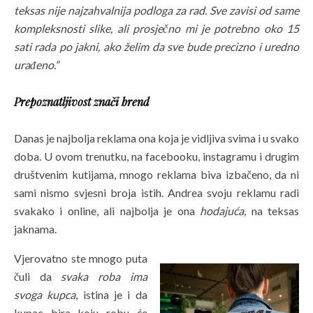
teksas nije najzahvalnija podloga za rad. Sve zavisi od same
kompleksnosti slike, ali prosječno mi je potrebno oko 15
sati rada po jakni, ako želim da sve bude precizno i uredno
urađeno.”
Prepoznatljivost znači brend
Danas je najbolja reklama ona koja je vidljiva svima i u svako
doba. U ovom trenutku, na facebooku, instagramu i drugim
društvenim kutijama, mnogo reklama biva izbačeno, da ni
sami nismo svjesni broja istih. Andrea svoju reklamu radi
svakako i online, ali najbolja je ona
hodajuća,
na teksas
jaknama.
Vjerovatno ste mnogo puta
čuli da
svaka roba ima
svoga kupca
, istina je i da
kupac bira koju robu će