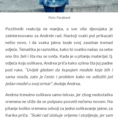
Foto: Facebook
Pozitivnih reakcija ne manjka, a sve više djevojaka je
zainteresovano za Andrein rad. Nastoji svaki put prikazati
nešto novo, i da svaka jakna bude svoj zaseban komad
odjeće. Tematika je raznolika, kako bi svatko našao za sebe
ono što želi i šta mu se sviđa. Kada je u pitanju materijal, tj.
odjeća koju oslikava, Andrea priča kako uzima šta joj padne
pod ruke.
“Uvijek gledam da kupujem modele koje bih i
sama nosila, zato je često i problem kako ne odložiti još
jedan model u svoj ormar“
, dodaje Andrea.
Andrea trenutno oslikava samo teksas, jer zbog nedostatka
vremena ne stiže da se potpuno posveti nečemu novom. Na
pitanje koliko vremena odvoji za jedno oslikavanje jakne, za
Karike priča:
“Svaki rad iziskuje vrijeme i strpljenje, jer sam