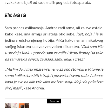
svakako ne bježi od radoznalih pogleda fotoaparata.
Kist, boja i ja
Sam proces oslikavanja, Andrea radi sama, ali za sve ostalo,
kako kaže, ima armiju prijatelja oko sebe.
Kist, boja i ja
su
jedina sredstva njenog hobija. Priča kako nemam nikakvog
ranijeg iskustva sa ovakvim vidom slikarstva.
“Dok sam išla
u srednju školu uporedo sam završila i školu ikonopisa tako
da sam stekla osjećaj za sklad, samu liniju i crtež.”
„Mislim da uvijek imate vremena za ono što volite. Pitanje je
samo koliko ćete biti istrajni i posvećeni svom radu. A danas
kada je sve na klik vrlo lako možete svoju ideju da pokažete
široj masi“
, kaže Andrea.
See also