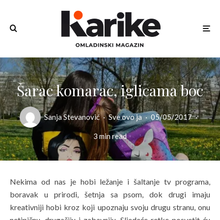
Šarac komarac, iglicama boc
Sanja Stevanović
·
Sve ovo ja
·
05/05/2017
·
3 min read
Nekima od nas je hobi ležanje i šaltanje tv programa,
boravak u prirodi, šetnja sa psom, dok drugi imaju
kreativniji hobi kroz koji upoznaju svoju drugu stranu, onu
netipičnu, drugačiju i zabavniju. Sljedeće retke posvetit ću