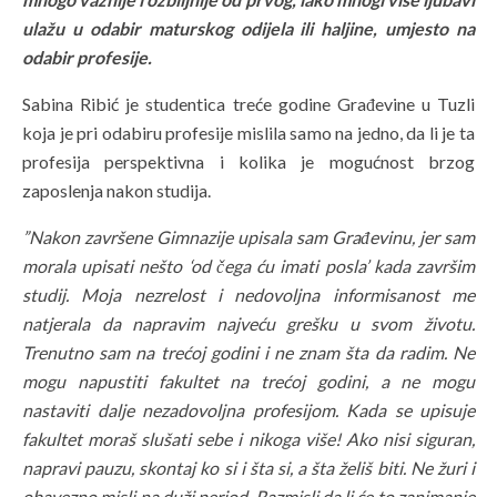
ulažu u odabir maturskog odijela ili haljine, umjesto na
odabir profesije.
Sabina Ribić je studentica treće godine Građevine u Tuzli
koja je pri odabiru profesije mislila samo na jedno, da li je ta
profesija perspektivna i kolika je mogućnost brzog
zaposlenja nakon studija.
”Nakon završene Gimnazije upisala sam Građevinu, jer sam
morala upisati nešto ‘od čega ću imati posla’ kada završim
studij. Moja nezrelost i nedovoljna informisanost me
natjerala da napravim najveću grešku u svom životu.
Trenutno sam na trećoj godini i ne znam šta da radim. Ne
mogu napustiti fakultet na trećoj godini, a ne mogu
nastaviti dalje nezadovoljna profesijom. Kada se upisuje
fakultet moraš slušati sebe i nikoga više! Ako nisi siguran,
napravi pauzu, skontaj ko si i šta si, a šta želiš biti. Ne žuri i
obavezno misli na duži period. Razmisli da li će to zanimanje