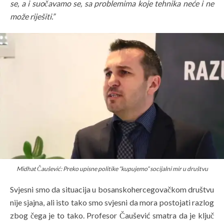
se, a i suočavamo se, sa problemima koje tehnika neće i ne
može riješiti.”
Midhat Čaušević:
Preko upisne politike “kupujemo” socijalni mir u društvu
Svjesni smo da situacija u bosanskohercegovačkom društvu
nije sjajna, ali isto tako smo svjesni da mora postojati razlog
zbog čega je to tako. Profesor Čaušević smatra da je ključ