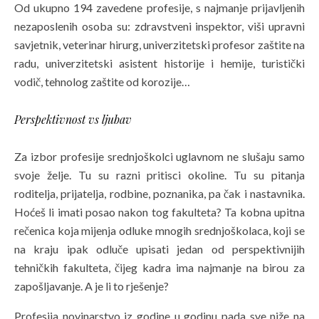
Od ukupno 194 zavedene profesije, s najmanje prijavljenih
nezaposlenih osoba su: zdravstveni inspektor, viši upravni
savjetnik, veterinar hirurg, univerzitetski profesor zaštite na
radu, univerzitetski asistent historije i hemije, turistički
vodič, tehnolog zaštite od korozije…
Perspektivnost vs ljubav
Za izbor profesije srednjoškolci uglavnom ne slušaju samo
svoje želje. Tu su razni pritisci okoline. Tu su pitanja
roditelja, prijatelja, rodbine, poznanika, pa čak i nastavnika.
Hoćeš li imati posao nakon tog fakulteta? Ta kobna upitna
rečenica koja mijenja odluke mnogih srednjoškolaca, koji se
na kraju ipak odluče upisati jedan od perspektivnijih
tehničkih fakulteta, čijeg kadra ima najmanje na birou za
zapošljavanje. A je li to rješenje?
Profesija novinarstvo iz godine u godinu pada sve niže na