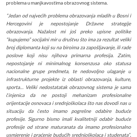
problema u manjkavostima obrazovnog sistema.
”Jedan od najvećih problema obrazovanja mladih u Bosni i
Hercegovini je nepostojanje Državne strategije
obrazovanja. Nažalost mi još preko upisne politike
“kupujemo” socijalni mir u društvu što ima za rezultat veliki
broj diplomanta koji su na biroima za zapošljavanje, ili rade
poslove koji nisu njihova primarna profesija. Zatim,
nepostojanje ni minimalnog konsenzusa oko statusa
nacionalne grupe predmeta, te nedovoljno ulaganje u
infrastrukturne projekte iz oblasti obrazovanja, kulture,
sporta… Veliki nedostatatak obrazovnog sistema je sama
činjenica da ne postoji mehanizam profesionalne
orijentacije osnovaca i srednjoškolaca što nas dovodi nas u
situaciju da često imamo pogrešne odabire buduće
profesije. Sigurno bismo imali kvalitetniji odabir buduće
profesije od strane maturanata da imamo profesionalno
usmjerenje i praćenje budućih srednjoškolaca i studenata”
,