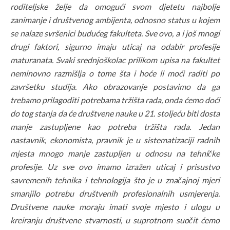
roditeljske želje da omogući svom djetetu najbolje
zanimanje i društvenog ambijenta, odnosno status u kojem
se nalaze svršenici budućeg fakulteta. Sve ovo, a i još mnogi
drugi faktori, sigurno imaju uticaj na odabir profesije
maturanata. Svaki srednjoškolac prilikom upisa na fakultet
neminovno razmišlja o tome šta i hoće li moći raditi po
završetku studija. Ako obrazovanje postavimo da ga
trebamo prilagoditi potrebama tržišta rada, onda ćemo doći
do tog stanja da će društvene nauke u 21. stoljeću biti dosta
manje zastupljene kao potreba tržišta rada. Jedan
nastavnik, ekonomista, pravnik je u sistematizaciji radnih
mjesta mnogo manje zastupljen u odnosu na tehničke
profesije. Uz sve ovo imamo izražen uticaj i prisustvo
savremenih tehnika i tehnologija što je u značajnoj mjeri
smanjilo potrebu društvenih profesionalnih usmjerenja.
Društvene nauke moraju imati svoje mjesto i ulogu u
kreiranju društvene stvarnosti, u suprotnom suočit ćemo