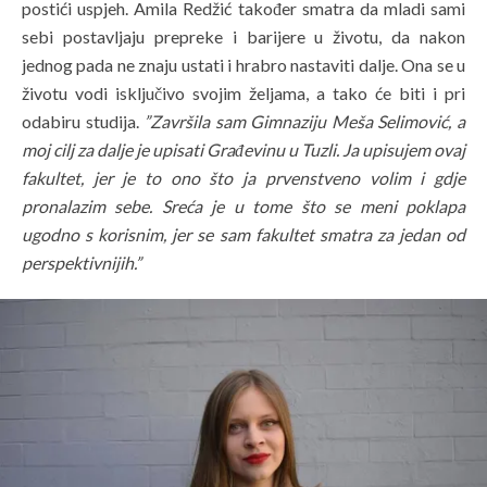
postići uspjeh. Amila Redžić također smatra da mladi sami
sebi postavljaju prepreke i barijere u životu, da nakon
jednog pada ne znaju ustati i hrabro nastaviti dalje. Ona se u
životu vodi isključivo svojim željama, a tako će biti i pri
odabiru studija.
”Završila sam Gimnaziju Meša Selimović, a
moj cilj za dalje je upisati Građevinu u Tuzli. Ja upisujem ovaj
fakultet, jer je to ono što ja prvenstveno volim i gdje
pronalazim sebe. Sreća je u tome što se meni poklapa
ugodno s korisnim, jer se sam fakultet smatra za jedan od
perspektivnijih.”