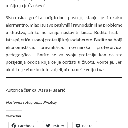
mišljenja je Čaušević.
Sistemska greška očigledno postoji, stanje je itekako
alarmantno, mladi su sve pasivniji i ravnodušniji na probleme
u društvu, ali to ne smije nastaviti lanac. Budite hrabri,
istrajni, etični u onoj profesiji koju odaberete. Budite najbolji
ekonomist/ica, pravnik/ica, novinar/ka, profesor/ica,
pedagog/ica… Borite se za svoju profesiju kao da ste
posljednja osoba koja će je održati u životu. Volite je. Jer,
ukoliko je vi ne budete voljeli, ni ona neće voljeti vas.
Autorica članka:
Azra Husarić
Naslovna fotografija:
Pixabay
Share this:
Facebook
Twitter
Pocket