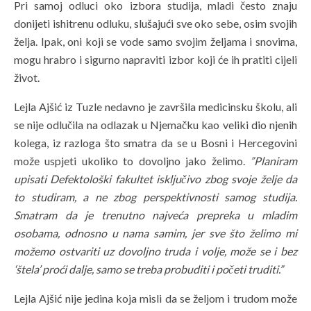
Pri samoj odluci oko izbora studija, mladi često znaju
donijeti ishitrenu odluku, slušajući sve oko sebe, osim svojih
želja. Ipak, oni koji se vode samo svojim željama i snovima,
mogu hrabro i sigurno napraviti izbor koji će ih pratiti cijeli
život.
Lejla Ajšić iz Tuzle nedavno je završila medicinsku školu, ali
se nije odlučila na odlazak u Njemačku kao veliki dio njenih
kolega, iz razloga što smatra da se u Bosni i Hercegovini
može uspjeti ukoliko to dovoljno jako želimo.
”Planiram
upisati Defektološki fakultet isključivo zbog svoje želje da
to studiram, a ne zbog perspektivnosti samog studija.
Smatram da je trenutno najveća prepreka u mladim
osobama, odnosno u nama samim, jer sve što želimo mi
možemo ostvariti uz dovoljno truda i volje, može se i bez
‘štela’ proći dalje, samo se treba probuditi i početi truditi.”
Lejla Ajšić nije jedina koja misli da se željom i trudom može