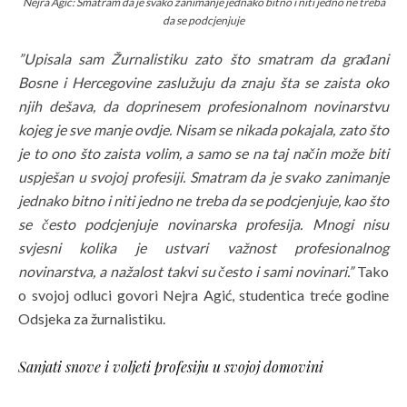
Nejra Agić:
Smatram da je svako zanimanje jednako bitno i niti jedno ne treba
da se podcjenjuje
”Upisala sam Žurnalistiku zato što smatram da građani
Bosne i Hercegovine zaslužuju da znaju šta se zaista oko
njih dešava, da doprinesem profesionalnom novinarstvu
kojeg je sve manje ovdje. Nisam se nikada pokajala, zato što
je to ono što zaista volim, a samo se na taj način može biti
uspješan u svojoj profesiji. Smatram da je svako zanimanje
jednako bitno i niti jedno ne treba da se podcjenjuje, kao što
se često podcjenjuje novinarska profesija. Mnogi nisu
svjesni kolika je ustvari važnost profesionalnog
novinarstva, a nažalost takvi su često i sami novinari.”
Tako
o svojoj odluci govori Nejra Agić, studentica treće godine
Odsjeka za žurnalistiku.
Sanjati snove i voljeti profesiju u svojoj domovini