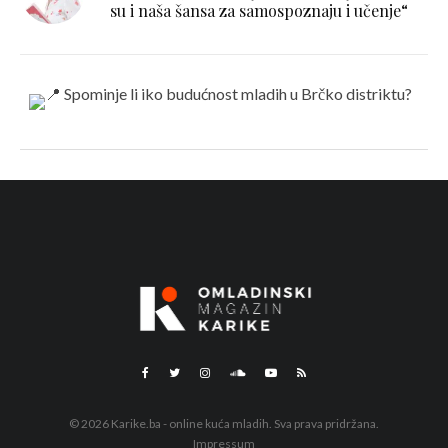
su i naša šansa za samospoznaju i učenje“
© 2026 Karike.ba - online kuća mladih. Sva prava pridržana.
Impressum