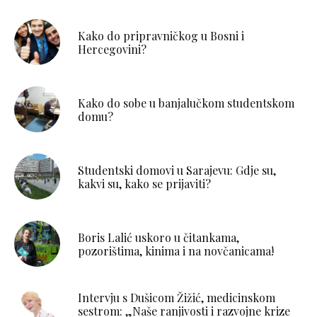
Kako do pripravničkog u Bosni i
Hercegovini?
Kako do sobe u banjalučkom studentskom
domu?
Studentski domovi u Sarajevu: Gdje su,
kakvi su, kako se prijaviti?
Boris Lalić uskoro u čitankama,
pozorištima, kinima i na novčanicama!
Intervju s Dušicom Žižić, medicinskom
sestrom: „Naše ranjivosti i razvojne krize