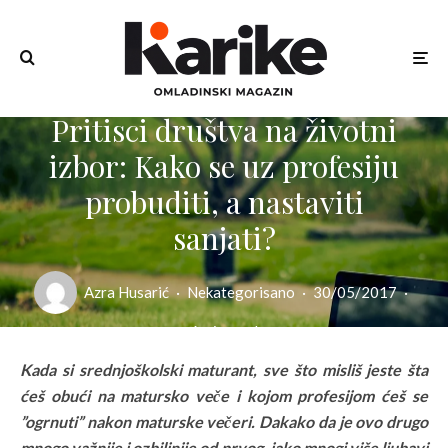
Pritisci društva na životni
izbor: Kako se uz profesiju
probuditi, a nastaviti
sanjati?
Azra Husarić
·
Nekategorisano
·
30/05/2017
·
6 min read
Kada si srednjoškolski maturant, sve što misliš jeste šta
ćeš obući na matursko veče i kojom profesijom ćeš se
”ogrnuti” nakon maturske večeri. Dakako da je ovo drugo
mnogo važnije i ozbiljnije od prvog, iako mnogi više ljubavi