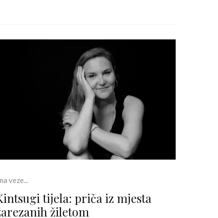
ma veze...
Kintsugi tijela: priča iz mjesta
zarezanih žiletom