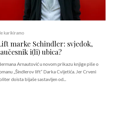
e karikiramo
Lift marke Schindler: svjedok,
saučesnik i(li) ubica?
ermana Arnautović u novom prikazu knjige piše o
omanu „Šindlerov lift“ Darka Cvijetića. Jer Crveni
oliter doista bijaše sastavljen od...