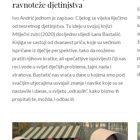
ravnoteže djetinjstva
S
b
Ivo Andrić jednom je zapisao: Cijelog se vijeka liječimo
k
od nesretnog djetinjstva. Tu ideju u svojoj knjizi
a
Mliječni zubi (2020) dosljedno slijedi Lana Bastašić.
ž
Knjiga se sastoji od dvanaest priča, koje su većinom
u
ispričane iz dječije perspektive, tako da možemo
p
pratiti njihove kratke, ali upečatljive ispovijesti čiji nas
s
reci vode u svijet dječijih problema, tajni, nada i
d
strahova. Bastašić nas vraća u dane u kojima smo pod
svačijim utjecajima usvajali znanja i navike koje su se
nastavile i danas, u svijetu „odraslih“, kako bismo ih
propitali te, možda, i odbacili.