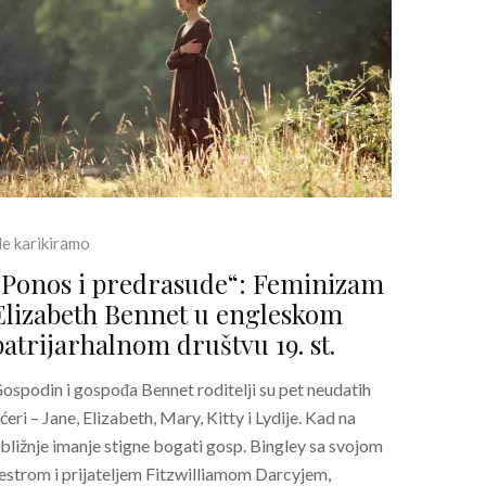
e karikiramo
„Ponos i predrasude“: Feminizam
Elizabeth Bennet u engleskom
patrijarhalnom društvu 19. st.
ospodin i gospođa Bennet roditelji su pet neudatih
ćeri – Jane, Elizabeth, Mary, Kitty i Lydije. Kad na
bližnje imanje stigne bogati gosp. Bingley sa svojom
estrom i prijateljem Fitzwilliamom Darcyjem,