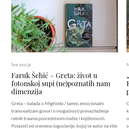
Sve ovo ja
N
Faruk Šehić – Greta: život u
fotonskoj supi (ne)poznatih nam
dimenzija
Greta – balada o Migfoldu / tamni, emocionalni
G
transrealizam govori o mogućnosti prevazilaženja
k
ratnih trauma posredstvom mašte i književnosti.
o
Polazeći od vremena Jugoslavije, kojoj se autor na više
s