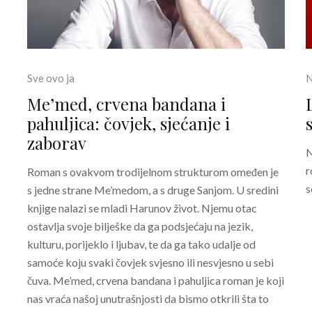
Sve ovo ja
N
Me’med, crvena bandana i
pahuljica: čovjek, sjećanje i
zaborav
N
r
Roman s ovakvom trodijelnom strukturom omeđen je
s
s jedne strane Me’medom, a s druge Sanjom. U sredini
knjige nalazi se mladi Harunov život. Njemu otac
ostavlja svoje bilješke da ga podsjećaju na jezik,
kulturu, porijeklo i ljubav, te da ga tako udalje od
samoće koju svaki čovjek svjesno ili nesvjesno u sebi
čuva. Me’med, crvena bandana i pahuljica roman je koji
nas vraća našoj unutrašnjosti da bismo otkrili šta to