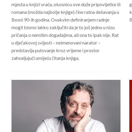
mjesta u knjizi vraća, okosnicu ove duže pripovijetke ili
g
romana (možda najbolje knjige) čine ratna dešavanja u
k
Bosni 90-ih godina. Ovakvim definiranjem radnje
B
mogli bismo lahko zaključiti da je to još jedno u nizu
pričanja o nemilim događajima, ali ona to ipak nije. Rat
u dječakovoj svijesti – neimenovani narator –
predstavlja putovanje kroz vrijeme i prostor
zahvaljujući umijeću čitanja knjiga.