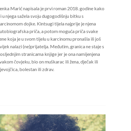
enka Marić napisala je prvi roman 2018. godine kako
i u njega sažela svoju dugogodišnju bitku s
arcinomom dojke. Kintsugi tijela najprije je njena
utobiografska priča, a potom moguća priča svake
ene koja je u svom tijelu u karcinomu pronašla ili još
vijek nalazi (ne)prijatelja. Međutim, granica ne staje s
osljednjim stranicama knjige jer je ona namijenjena
vakom čovjeku, bio on muškarac ili žena, dječak ili
jevojčica, bolestan ili zdrav.