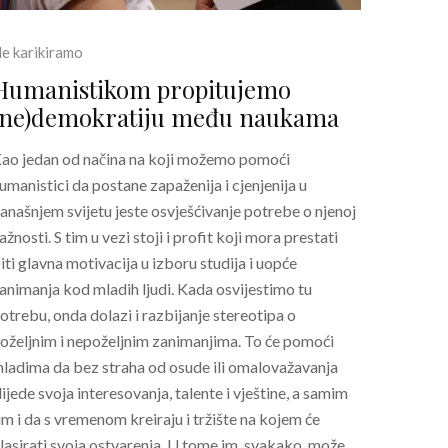
e karikiramo
Humanistikom propitujemo
(ne)demokratiju među naukama
ao jedan od načina na koji možemo pomoći
umanistici da postane zapaženija i cjenjenija u
anašnjem svijetu jeste osvješćivanje potrebe o njenoj
ažnosti. S tim u vezi stoji i profit koji mora prestati
iti glavna motivacija u izboru studija i uopće
animanja kod mladih ljudi. Kada osvijestimo tu
otrebu, onda dolazi i razbijanje stereotipa o
oželjnim i nepoželjnim zanimanjima. To će pomoći
ladima da bez straha od osude ili omalovažavanja
lijede svoja interesovanja, talente i vještine, a samim
im i da s vremenom kreiraju i tržište na kojem će
lasirati svoja ostvarenja. U tome im, svakako, može