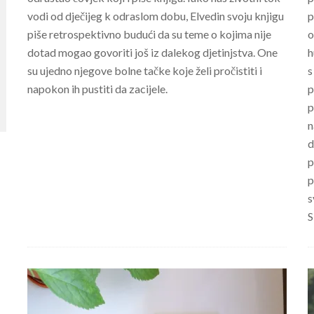
vodi od dječijeg k odraslom dobu, Elvedin svoju knjigu
p
piše retrospektivno budući da su teme o kojima nije
o
dotad mogao govoriti još iz dalekog djetinjstva. One
h
su ujedno njegove bolne tačke koje želi pročistiti i
s
napokon ih pustiti da zacijele.
p
p
n
d
p
p
s
S