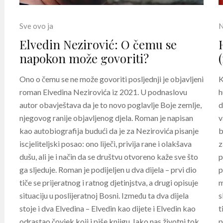
Sve ovo ja
N
Elvedin Nezirović: O čemu se
napokon može govoriti?
Ono o čemu se ne može govoriti posljednji je objavljeni
K
roman Elvedina Nezirovića iz 2021. U podnaslovu
h
autor obavještava da je to novo poglavlje Boje zemlje,
d
njegovog ranije objavljenog djela. Roman je napisan
v
kao autobiografija budući da je za Nezirovića pisanje
b
iscjeliteljski posao: ono liječi, privija rane i olakšava
z
dušu, ali je i način da se društvu otvoreno kaže sve što
p
ga sljeduje. Roman je podijeljen u dva dijela – prvi dio
p
tiče se prijeratnog i ratnog djetinjstva, a drugi opisuje
m
situaciju u poslijeratnoj Bosni. Između ta dva dijela
s
stoje i dva Elvedina – Elvedin kao dijete i Elvedin kao
t
odrastao čovjek koji i piše knjigu. Iako nas životni tok
p