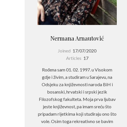
Nermana Arnautović
Joined
17/07/2020
Articles
17
Rođena sam 01. 02. 1997. u Visokom
gdje i živim, a studiram u Sarajevu, na
Odsjeku za književnosti naroda BiH i
bosanski, hrvatski i srpski jezik
Filozofskog fakulteta. Moja prva ljubav
jeste književnost, pa imam sreću što
pripadam rijetkima koji studiraju ono što
vole. Osim toga rekreativno se bavim