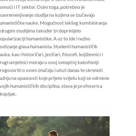
omoći i IT sektor. Osim toga, potrebno je
savremenjivanje studija na kojima se izučavaju
umanističke nauke. Mogućnost lakšeg kombiniranja
 drugim studijima također bi doprinijelo
opularizaciji humanistike. A uz to ide i nužno
odizanje glasa humanista. Studenti humanističih
auka, kao i historičari, jezičari, filozofi, književnici i
rugi umjetnici moraju u ovoj sveopćoj kakofoniji
rogovoriti o svom značaju i ulozi danas te skrenuti
ažnju na opasnosti koje prijete svijetu koji se odrekne
vojih humanističkih disciplina, stava je profesorica
kopljak.