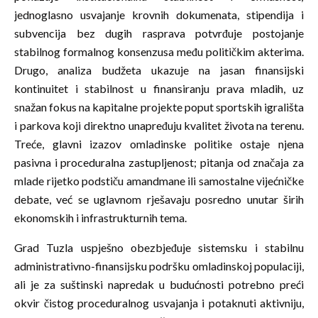
jednoglasno usvajanje krovnih dokumenata, stipendija i
subvencija bez dugih rasprava potvrđuje postojanje
stabilnog formalnog konsenzusa među političkim akterima.
Drugo, analiza budžeta ukazuje na jasan finansijski
kontinuitet i stabilnost u finansiranju prava mladih, uz
snažan fokus na kapitalne projekte poput sportskih igrališta
i parkova koji direktno unapređuju kvalitet života na terenu.
Treće, glavni izazov omladinske politike ostaje njena
pasivna i proceduralna zastupljenost; pitanja od značaja za
mlade rijetko podstiču amandmane ili samostalne vijećničke
debate, već se uglavnom rješavaju posredno unutar širih
ekonomskih i infrastrukturnih tema.
Grad Tuzla uspješno obezbjeđuje sistemsku i stabilnu
administrativno-finansijsku podršku omladinskoj populaciji,
ali je za suštinski napredak u budućnosti potrebno preći
okvir čistog proceduralnog usvajanja i potaknuti aktivniju,