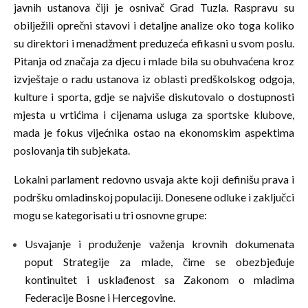
javnih ustanova čiji je osnivač Grad Tuzla. Raspravu su
obilježili oprečni stavovi i detaljne analize oko toga koliko
su direktori i menadžment preduzeća efikasni u svom poslu.
Pitanja od značaja za djecu i mlade bila su obuhvaćena kroz
izvještaje o radu ustanova iz oblasti predškolskog odgoja,
kulture i sporta, gdje se najviše diskutovalo o dostupnosti
mjesta u vrtićima i cijenama usluga za sportske klubove,
mada je fokus vijećnika ostao na ekonomskim aspektima
poslovanja tih subjekata.
Lokalni parlament redovno usvaja akte koji definišu prava i
podršku omladinskoj populaciji. Donesene odluke i zaključci
mogu se kategorisati u tri osnovne grupe:
Usvajanje i produženje važenja krovnih dokumenata
poput Strategije za mlade, čime se obezbjeđuje
kontinuitet i usklađenost sa Zakonom o mladima
Federacije Bosne i Hercegovine.