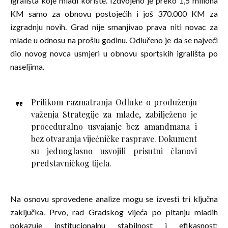
igrališta koje mladi koriste. Izdvojeno je preko 1,5 miliona
KM samo za obnovu postojećih i još 370.000 KM za
izgradnju novih. Grad nije smanjivao prava niti novac za
mlade u odnosu na prošlu godinu. Odlučeno je da se najveći
dio novog novca usmjeri u obnovu sportskih igrališta po
naseljima.
Prilikom razmatranja Odluke o produženju
važenja Strategije za mlade, zabilježeno je
proceduralno usvajanje bez amandmana i
bez otvaranja vijećničke rasprave. Dokument
su jednoglasno usvojili prisutni članovi
predstavničkog tijela.
Na osnovu sprovedene analize mogu se izvesti tri ključna
zaključka. Prvo, rad Gradskog vijeća po pitanju mladih
pokazuje institucionalnu stabilnost i efikasnost;