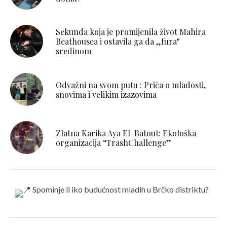
Sekunda koja je promijenila život Mahira
Beathousea i ostavila ga da „fura“
sredinom
Odvažni na svom putu : Priča o mladosti,
snovima i velikim izazovima
Zlatna Karika Aya El-Batout: Ekološka
organizacija “TrashChallenge”