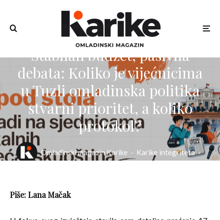
Stabilan budžet, pasivna
debata: Koliko je vijećnicima
u Tuzli omladinska politika
stvarni prioritet, a koliko
protokol?
Omladinski magazin Karike
·
Karike integriteta
·
17/06/2026
·
6 min read
Piše: Lana Mačak