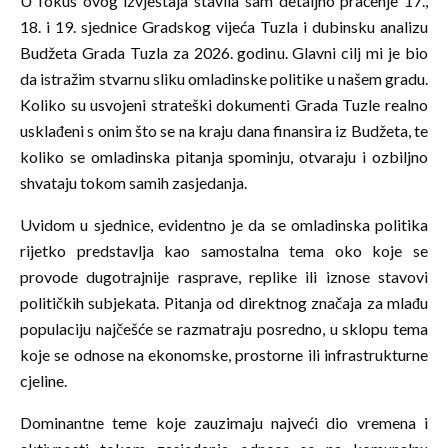
U fokus ovog izvještaja stavila sam detaljno praćenje 17.,
18. i 19. sjednice Gradskog vijeća Tuzla i dubinsku analizu
Budžeta Grada Tuzla za 2026. godinu. Glavni cilj mi je bio
da istražim stvarnu sliku omladinske politike u našem gradu.
Koliko su usvojeni strateški dokumenti Grada Tuzle realno
usklađeni s onim što se na kraju dana finansira iz Budžeta, te
koliko se omladinska pitanja spominju, otvaraju i ozbiljno
shvataju tokom samih zasjedanja.
Uvidom u sjednice, evidentno je da se omladinska politika
rijetko predstavlja kao samostalna tema oko koje se
provode dugotrajnije rasprave, replike ili iznose stavovi
političkih subjekata. Pitanja od direktnog značaja za mlađu
populaciju najčešće se razmatraju posredno, u sklopu tema
koje se odnose na ekonomske, prostorne ili infrastrukturne
cjeline.
Dominantne teme koje zauzimaju najveći dio vremena i