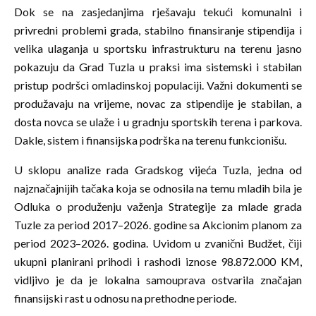
Dok se na zasjedanjima rješavaju tekući komunalni i
privredni problemi grada, stabilno finansiranje stipendija i
velika ulaganja u sportsku infrastrukturu na terenu jasno
pokazuju da Grad Tuzla u praksi ima sistemski i stabilan
pristup podršci omladinskoj populaciji. Važni dokumenti se
produžavaju na vrijeme, novac za stipendije je stabilan, a
dosta novca se ulaže i u gradnju sportskih terena i parkova.
Dakle, sistem i finansijska podrška na terenu funkcionišu.
U sklopu analize rada Gradskog vijeća Tuzla, jedna od
najznačajnijih tačaka koja se odnosila na temu mladih bila je
Odluka o produženju važenja Strategije za mlade grada
Tuzle za period 2017–2026. godine sa Akcionim planom za
period 2023–2026. godina. Uvidom u zvanični Budžet, čiji
ukupni planirani prihodi i rashodi iznose 98.872.000 KM,
vidljivo je da je lokalna samouprava ostvarila značajan
finansijski rast u odnosu na prethodne periode.