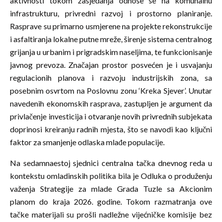
aktivnosti tokom zasjedanja odnose se na komunalnu
infrastrukturu, privredni razvoj i prostorno planiranje.
Rasprave su primarno usmjerene na projekte rekonstrukcije
i asfaltiranja lokalne putne mreže, širenje sistema centralnog
grijanja u urbanim i prigradskim naseljima, te funkcionisanje
javnog prevoza. Značajan prostor posvećen je i usvajanju
regulacionih planova i razvoju industrijskih zona, sa
posebnim osvrtom na Poslovnu zonu ‘Kreka Sjever’. Unutar
navedenih ekonomskih rasprava, zastupljen je argument da
privlačenje investicija i otvaranje novih privrednih subjekata
doprinosi kreiranju radnih mjesta, što se navodi kao ključni
faktor za smanjenje odlaska mlađe populacije.
Na sedamnaestoj sjednici centralna tačka dnevnog reda u
kontekstu omladinskih politika bila je Odluka o produženju
važenja Strategije za mlade Grada Tuzle sa Akcionim
planom do kraja 2026. godine. Tokom razmatranja ove
tačke materijali su prošli nadležne vijećničke komisije bez