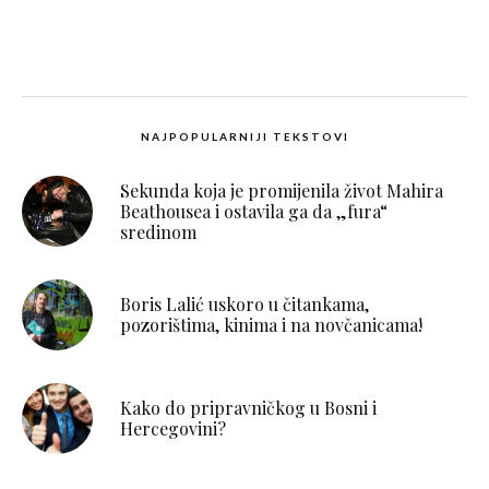
NAJPOPULARNIJI TEKSTOVI
Sekunda koja je promijenila život Mahira
Beathousea i ostavila ga da „fura“
sredinom
Boris Lalić uskoro u čitankama,
pozorištima, kinima i na novčanicama!
Kako do pripravničkog u Bosni i
Hercegovini?