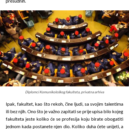
presudnih.
Diplomci Komunikološkog fakulteta, privatna arhiva
Ipak, fakultet, kao što rekoh, čine ljudi, sa svojim talentima
ili bez njih. Ono što je važno zapitati se prije upisa bilo kojeg
fakulteta jeste koliko će se profesija koju birate obogatiti
jednom kada postanete njen dio. Koliko duha ćete unijeti, a