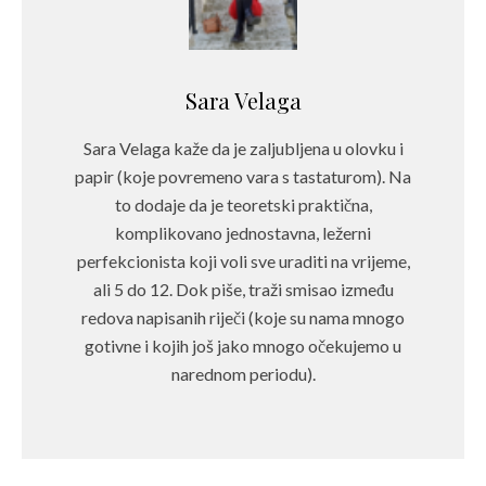
Sara Velaga
Sara Velaga kaže da je zaljubljena u olovku i
papir (koje povremeno vara s tastaturom). Na
to dodaje da je teoretski praktična,
komplikovano jednostavna, ležerni
perfekcionista koji voli sve uraditi na vrijeme,
ali 5 do 12. Dok piše, traži smisao između
redova napisanih riječi (koje su nama mnogo
gotivne i kojih još jako mnogo očekujemo u
narednom periodu).