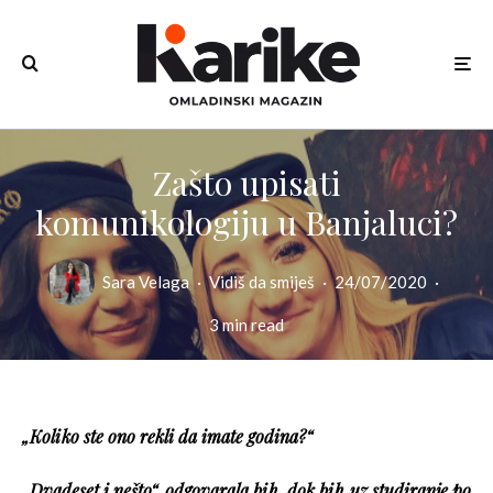
Zašto upisati
komunikologiju u Banjaluci?
Sara Velaga
·
Vidiš da smiješ
·
24/07/2020
·
3 min read
„Koliko ste ono rekli da imate godina?“
„Dvadeset i nešto“, odgovarala bih, dok bih uz studiranje po