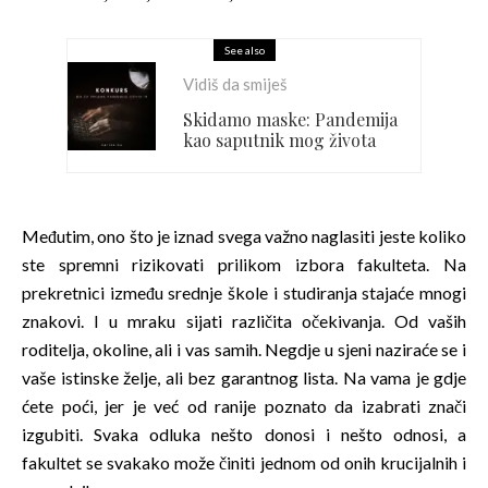
See also
Vidiš da smiješ
Skidamo maske: Pandemija
kao saputnik mog života
Međutim, ono što je iznad svega važno naglasiti jeste koliko
ste spremni rizikovati prilikom izbora fakulteta. Na
prekretnici između srednje škole i studiranja stajaće mnogi
znakovi. I u mraku sijati različita očekivanja. Od vaših
roditelja, okoline, ali i vas samih. Negdje u sjeni naziraće se i
vaše istinske želje, ali bez garantnog lista. Na vama je gdje
ćete poći, jer je već od ranije poznato da izabrati znači
izgubiti. Svaka odluka nešto donosi i nešto odnosi, a
fakultet se svakako može činiti jednom od onih krucijalnih i