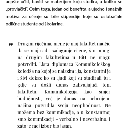
uopšte učiti, baviti se materijom koju studira, a koliko se
„provlačiti“. Osim toga, jedan od benefita, a ujedno i snažnih
motiva za učenje su bile stipendije koje su oslobađale
odlične studente od školarine.
Drugim riječima, mene je moj fakultet naučio
da se moj rad i zalaganje cijene, što mnogi
na drugim fakultetima u BiH ne mogu
potvrditi. Lista diplomaca Komunikološkog
koledža na kojoj se nalazim i ja, konstantni je
i živi dokaz ko su ljudi koji su studirali tu i
gdje su došli danas zahvaljujući tom
fakultetu. Komunikologija kao smjer
budućnosti, već je danas na nebrojeno
načina potvrdila svoju neophodnost. Ne
možemo bez komunikacije, a u konstantnoj
smo komunikaciji – verbalno i neverbalno. I
zato je moj izbor bio jasan.