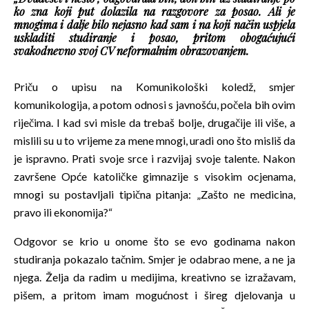
ko zna koji put dolazila na razgovore za posao. Ali je
mnogima i dalje bilo nejasno kad sam i na koji način uspjela
uskladiti studiranje i posao, pritom obogaćujući
svakodnevno svoj CV neformalnim obrazovanjem.
Priču o upisu na Komunikološki koledž, smjer
komunikologija, a potom odnosi s javnošću, počela bih ovim
riječima. I kad svi misle da trebaš bolje, drugačije ili više, a
mislili su u to vrijeme za mene mnogi, uradi ono što misliš da
je ispravno. Prati svoje srce i razvijaj svoje talente. Nakon
završene Opće katoličke gimnazije s visokim ocjenama,
mnogi su postavljali tipična pitanja: „Zašto ne medicina,
pravo ili ekonomija?“
Odgovor se krio u onome što se evo godinama nakon
studiranja pokazalo tačnim. Smjer je odabrao mene, a ne ja
njega. Želja da radim u medijima, kreativno se izražavam,
pišem, a pritom imam mogućnost i šireg djelovanja u