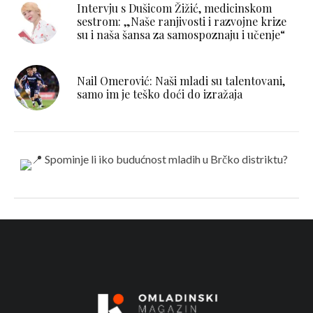
Intervju s Dušicom Žižić, medicinskom
sestrom: „Naše ranjivosti i razvojne krize
su i naša šansa za samospoznaju i učenje“
Nail Omerović: Naši mladi su talentovani,
samo im je teško doći do izražaja