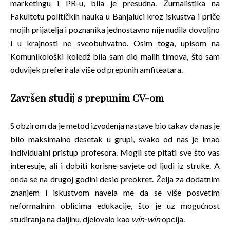
marketingu i PR-u, bila je presudna. Žurnalistika na
Fakultetu političkih nauka u Banjaluci kroz iskustva i priče
mojih prijatelja i poznanika jednostavno nije nudila dovoljno
i u krajnosti ne sveobuhvatno. Osim toga, upisom na
Komunikološki koledž bila sam dio malih timova, što sam
oduvijek preferirala više od prepunih amfiteatara.
Završen studij s prepunim CV-om
S obzirom da je metod izvođenja nastave bio takav da nas je
bilo maksimalno desetak u grupi, svako od nas je imao
individualni pristup profesora. Mogli ste pitati sve što vas
interesuje, ali i dobiti korisne savjete od ljudi iz struke. A
onda se na drugoj godini desio preokret. Želja za dodatnim
znanjem i iskustvom navela me da se više posvetim
neformalnim oblicima edukacije, što je uz mogućnost
studiranja na daljinu, djelovalo kao
win-win
opcija.