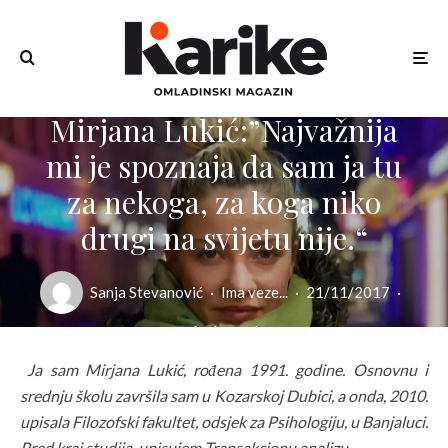
Mirjana Lukić:”Najvažnija
mi je spoznaja da sam ja tu
za nekoga, za koga niko
drugi na svijetu nije.“
Sanja Stevanović
·
Ima veze...
·
21/11/2017
·
6 min read
Ja sam Mirjana Lukić, rođena 1991. godine. Osnovnu i
srednju školu završila sam u Kozarskoj Dubici, a onda, 2010.
upisala Filozofski fakultet, odsjek za Psihologiju, u Banjaluci.
Pred kraj studija, upisujem Transakcionu analizu.