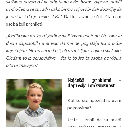
slušamo pozorno i ne odlutamo kako bismo zapravo dobili
uvid o čemu se tu radi i kako bismo toj osobi dali doživljaj da
je važna i da je neko sluša.“
Dakle, važno je čuti šta nam
osoba želi prenijeti.
„Radila sam preko tri godine na Plavom telefonu, i tu sam se
dosta osposobila u smislu da me ne pogađaju lično priče
koje čujem. Ne nosim ih kući, ali razmišljam o njima svakako.
Gledam to iz perspektive – šta je to što ta osoba ne vidi, a
bilo bi značajno.“
Najčešći problemi –
depresija i anksioznost
Koliko ste upoznati s ovim
pojmovima?
Jeste li znali da su mladi
ljudi najčešće depresivni i