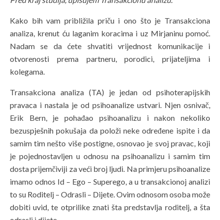
Kako bih vam približila priču i ono što je Transakciona
analiza, krenut ću laganim koracima i uz Mirjaninu pomoć.
Nadam se da ćete shvatiti vrijednost komunikacije i
otvorenosti prema partneru, porodici, prijateljima i
kolegama.
Transakciona analiza (TA) je jedan od psihoterapijskih
pravaca i nastala je od psihoanalize ustvari. Njen osnivač,
Erik Bern, je pohađao psihoanalizu i nakon nekoliko
bezuspješnih pokušaja da položi neke određene ispite i da
samim tim nešto više postigne, osnovao je svoj pravac, koji
je pojednostavljen u odnosu na psihoanalizu i samim tim
dosta prijemčiviji za veći broj ljudi. Na primjeru psihoanalize
imamo odnos Id – Ego – Superego, a u transakcionoj analizi
to su Roditelj – Odrasli – Dijete. Ovim odnosom osoba može
dobiti uvid, te otprilike znati šta predstavlja roditelj, a šta
odrasli i dijete.