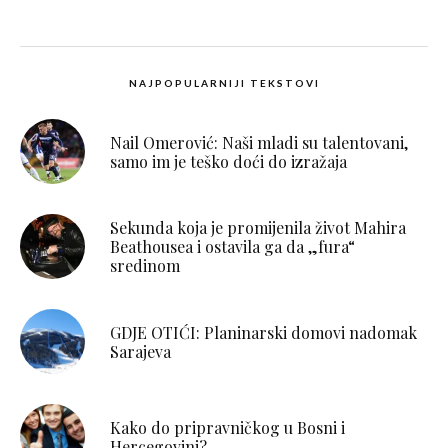
NAJPOPULARNIJI TEKSTOVI
Nail Omerović: Naši mladi su talentovani,
samo im je teško doći do izražaja
Sekunda koja je promijenila život Mahira
Beathousea i ostavila ga da „fura“
sredinom
GDJE OTIĆI: Planinarski domovi nadomak
Sarajeva
Kako do pripravničkog u Bosni i
Hercegovini?