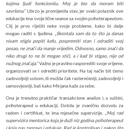
kojima ljudi funkcionišu. Moj je bio da moram biti
savršena.“
Ubrzo je promijenila stav, jer svaki polaznik ove
edukacije ima svoje lične seanse sa svojim psihoterapeutom.
Cilj je prvo riješiti neke svoje probleme, kako bi dalje
mogao raditi s ljudima.
„Skontala sam da to što ja danas
nisam stigla popiti kafu, pospremiti stan i odraditi svoj
posao, ne znači da manje vrijedim. Odnosno, samo znači da
niko drugi to ne bi mogao stići, a i kad bi stigao, nije od
nužnog značaja.“
Važno je pravilno rasporediti svoje vrijeme,
organizovati se i odrediti prioritete. Na taj način bit ćemo
zadovoljniji sobom, ili možda čak rasterećeniji, zadovoljniji i
samosvjesniji, baš kako Mirjana kaže za sebe.
Ona je trenutno praktičar transakcione analize i, u suštini,
psihoterapeut u edukaciji. Dobila je zvaničnu dozvolu za
radom i certifikat, te ima mjesečne supervizije.
„Moj rad
supervizira mentorica koja je duži niz godina psihoterapeut
i koja nas zapravo i edukuje. Rad je kontrolisan i nakon što