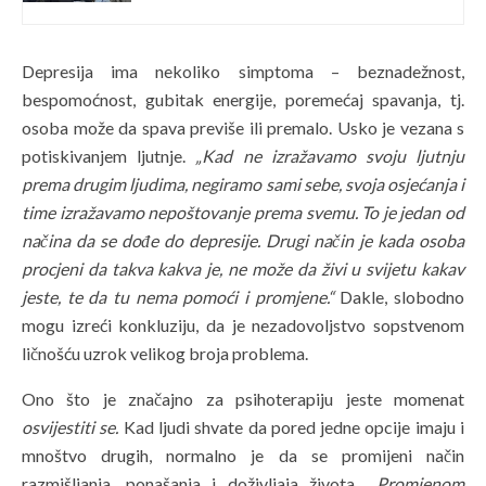
Depresija ima nekoliko simptoma – beznadežnost,
bespomoćnost, gubitak energije, poremećaj spavanja, tj.
osoba može da spava previše ili premalo. Usko je vezana s
potiskivanjem ljutnje.
„
Kad ne izražavamo svoju ljutnju
prema drugim ljudima, negiramo sami sebe, svoja osjećanja i
time izražavamo nepoštovanje prema svemu. To je jedan od
načina da se dođe do depresije. Drugi način je kada osoba
procjeni da takva kakva je, ne može da živi u svijetu kakav
jeste, te da tu nema pomoći i promjene.“
Dakle, slobodno
mogu izreći konkluziju, da je nezadovoljstvo sopstvenom
ličnošću uzrok velikog broja problema.
Ono što je značajno za psihoterapiju jeste momenat
osvijestiti se.
Kad ljudi shvate da pored jedne opcije imaju i
mnoštvo drugih, normalno je da se promijeni način
razmišljanja, ponašanja i doživljaja života
. „Promjenom