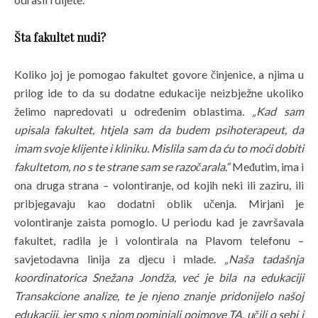
Šta fakultet nudi?
Koliko joj je pomogao fakultet govore činjenice, a njima u
prilog ide to da su dodatne edukacije neizbježne ukoliko
želimo napredovati u određenim oblastima
. „Kad sam
upisala fakultet, htjela sam da budem psihoterapeut, da
imam svoje klijente i kliniku. Mislila sam da ću to moći dobiti
fakultetom, no s te strane sam se razočarala.“
Međutim, ima i
ona druga strana – volontiranje, od kojih neki ili zaziru, ili
pribjegavaju kao dodatni oblik učenja. Mirjani je
volontiranje zaista pomoglo. U periodu kad je završavala
fakultet, radila je i volontirala na Plavom telefonu –
savjetodavna linija za djecu i mlade.
„Naša tadašnja
koordinatorica Snežana Jondža, već je bila na edukaciji
Transakcione analize, te je njeno znanje pridonijelo našoj
edukaciji, jer smo s njom pominjali pojmove TA, učili o sebi i