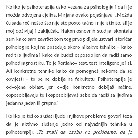
Koliko je psihoterapija usko vezana za psihologiju i da li je
možda odvojena cjelina, Mirjana ovako pojašnjava:
„
Možda
ću sada reći nešto što nije sto posto tačno i nije istinito, ali je
moj doživljaj i zaključak. Nakon osnovnih studija, skontala
sam kako sam završetkom tog prvog dijela ustvari istoričar
psihologije koji ne poseduje skoro nikakve tehnike – kako
raditi s ljudima i kako da budeš osposobljen da radiš samo
psihodijagnostiku. To je Roršahov test, test inteligencije i sl.
Ali konkretne tehnike kako da pomogneš nekome da se
osvijesti – to se ne dobija na fakultetu. Psihoterapija je
odvojena oblast, jer ovdje konkretno dobijaš načine,
osposobljavaju te i osposobljavaš sebe da radiš sa ljudima
jedan na jedan ili grupno.“
Koliko je teško slušati ljude i njihove probleme govori teza
da je aktivno slušanje jedno od najvažnijih tehnika u
psihoterapiji.
„
To znači da osobu ne prekidamo, da je