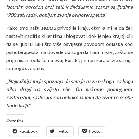
ispunim određen broj sati, individualnih seansi sa ljudima
(700 sati rada), dobijam zvanje psihoterapeuta.“
Kako smo našu
seansu
privodile kraju, otkrila mi je da želi
nastaviti raditi s klijentima i blogovati, dok je njen krajnji cilj
da se ljudi u BiH što više osvijeste povodom odlaska kod
psihoterapeuta, da dovede do toga da ljudi misle
„
zašto se
prije nisam odlučio na ovaj korak“, jer ne moraju sve sami, i
ne mogu sve sami.
„Najvažnija mi je spoznaja da sam ja tu za nekoga, za koga
niko drugi na svijetu nije. Da nekome pomognem,
rasteretim, saslušam i da nekako učinim da život te osobe
bude bolji.“
Share this:
Facebook
Twitter
Pocket