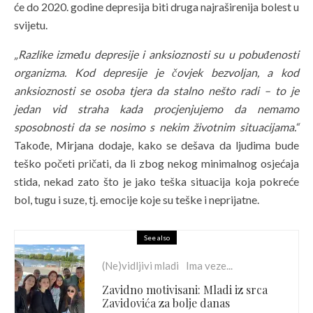
će do 2020. godine depresija biti druga najraširenija bolest u
svijetu.
„Razlike između depresije i anksioznosti su u pobuđenosti
organizma. Kod depresije je čovjek bezvoljan, a kod
anksioznosti se osoba tjera da stalno nešto radi – to je
jedan vid straha kada procjenjujemo da nemamo
sposobnosti da se nosimo s nekim životnim situacijama.“
Takođe, Mirjana dodaje, kako se dešava da ljudima bude
teško početi pričati, da li zbog nekog minimalnog osjećaja
stida, nekad zato što je jako teška situacija koja pokreće
bol, tugu i suze, tj. emocije koje su teške i neprijatne.
See also
(Ne)vidljivi mladi
Ima veze...
Zavidno motivisani: Mladi iz srca
Zavidovića za bolje danas