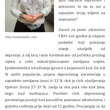
anksiozni, te da su oni u
najvećem broju klijenti na
seansama!?
Zavod za javno zdravstvo
FBiH ove godine je objavio
http://mirjanalukic.com/
podatke koji pokazuju
stanje oboljelih od
depresije, a taj broj raste kontinuirano od početka prošlog
vijeka u svim industrijalizovanim zemljama svijeta.
Epidemiološka istraživanja govore o pojavnosti kod 3,6-6,8
% opšte populacije, pojava depresivnog poremećaja u
zapadnim zemljama iznosi 6-12 %, dok je rizik obolijevanja
tijekom života 27-37 %. Javlja se dva puta više kod žena,
nego kod muškaraca. Povišeni rizik depresivnog
poremećaja postoji kod porodične anamneze alkoholizma, i
gubitka roditelja prije dobi od 11 godina. Procjenjuje se da