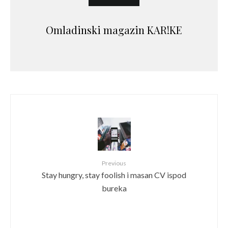
Omladinski magazin KAR!KE
Previous
Stay hungry, stay foolish i masan CV ispod
bureka