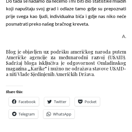
Do tada se nadamo da nećemo i mi biti dio statistike mladih
koji napuštaju svoj grad i odlaze tamo gdje su prepoznati
prije svega kao ljudi, individualna bića i gdje nas niko neće
posmatrati preko našeg bračnog kreveta.
A.
Blog je objavljen uz podršku američkog naroda putem
Američke agencije za međunarodni razvoj (USAID).
Sadržaj bloga isključiva je odgovornost Omladinskog
magazina „Karike“ i nužno ne odražava stavove USAID-
a niti Vlade Sjedinjenih Američkih Država.
Share this:
Facebook
Twitter
Pocket
Telegram
WhatsApp