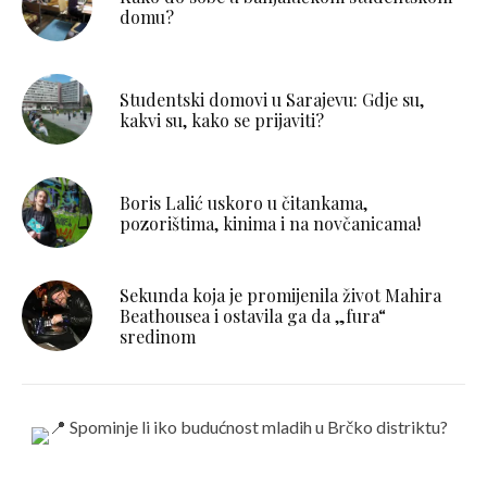
domu?
Studentski domovi u Sarajevu: Gdje su,
kakvi su, kako se prijaviti?
Boris Lalić uskoro u čitankama,
pozorištima, kinima i na novčanicama!
Sekunda koja je promijenila život Mahira
Beathousea i ostavila ga da „fura“
sredinom