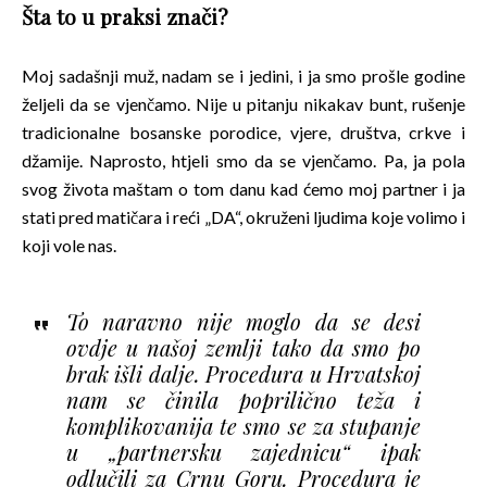
Šta to u praksi znači?
Moj sadašnji muž, nadam se i jedini, i ja smo prošle godine
željeli da se vjenčamo. Nije u pitanju nikakav bunt, rušenje
tradicionalne bosanske porodice, vjere, društva, crkve i
džamije. Naprosto, htjeli smo da se vjenčamo. Pa, ja pola
svog života maštam o tom danu kad ćemo moj partner i ja
stati pred matičara i reći „DA“, okruženi ljudima koje volimo i
koji vole nas.
To naravno nije moglo da se desi
ovdje u našoj zemlji tako da smo po
brak išli dalje. Procedura u Hrvatskoj
nam se činila poprilično teža i
komplikovanija te smo se za stupanje
u „partnersku zajednicu“ ipak
odlučili za Crnu Goru. Procedura je