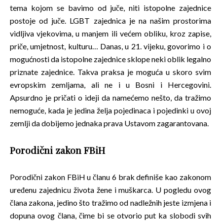
tema kojom se bavimo od juče, niti istopolne zajednice
postoje od juče. LGBT zajednica je na našim prostorima
vidljiva vjekovima, u manjem ili većem obliku, kroz zapise,
priče, umjetnost, kulturu… Danas, u 21. vijeku, govorimo i o
mogućnosti da istopolne zajednice sklope neki oblik legalno
priznate zajednice. Takva praksa je moguća u skoro svim
evropskim zemljama, ali ne i u Bosni i Hercegovini.
Apsurdno je pričati o ideji da namećemo nešto, da tražimo
nemoguće, kada je jedina želja pojedinaca i pojedinki u ovoj
zemlji da dobijemo jednaka prava Ustavom zagarantovana.
Porodični zakon FBiH
Porodični zakon FBiH u članu 6 brak definiše kao zakonom
uređenu zajednicu života žene i muškarca. U pogledu ovog
člana zakona, jedino što tražimo od nadležnih jeste izmjena i
dopuna ovog člana, čime bi se otvorio put ka slobodi svih