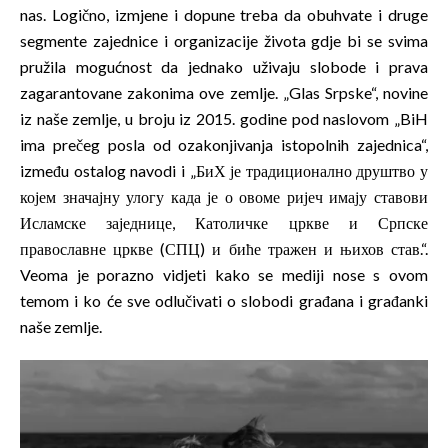
nas. Logično, izmjene i dopune treba da obuhvate i druge
segmente zajednice i organizacije života gdje bi se svima
pružila mogućnost da jednako uživaju slobode i prava
zagarantovane zakonima ove zemlje. „Glas Srpske“, novine
iz naše zemlje, u broju iz 2015. godine pod naslovom „BiH
ima prečeg posla od ozakonjivanja istopolnih zajednica“,
između ostalog navodi i „БиХ је традиционално друштво у
којем значајну улогу када је о овоме ријеч имају ставови
Исламске заједнице, Католичке цркве и Српске
православне цркве (СПЦ) и биће тражен и њихов став.“.
Veoma je porazno vidjeti kako se mediji nose s ovom
temom i ko će sve odlučivati o slobodi građana i građanki
naše zemlje.