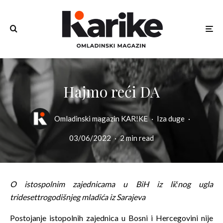
Hajmo reći DA
Omladinski magazin KAR!KE
·
Iza duge
·
03/06/2022
·
2 min read
O istospolnim zajednicama u BiH iz ličnog ugla
tridesettrogodišnjeg mladića iz Sarajeva
Postojanje istopolnih zajednica u Bosni i Hercegovini nije