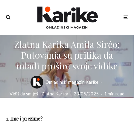
Zlatna Karika Amila Sirćo:
Putovanja su prilika da
mladi prošire svoje vidike
Omladinski magazin Karike
·
Vidiš da smiješ
Zlatna Karika
·
23/05/2025
·
1 min read
1. Ime i prezime?