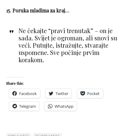
15. Poruka mladima za kraj…
Ne čekajte “pravi trenutak” – on je
sada. Svijet je ogroman, ali snovi su
veći. Putujte, istražujte, stvarajte
uspomene. Sve počinje prvim
korakom.
Share this:
Facebook
Twitter
Pocket
Telegram
WhatsApp
AMILA SIRĆO
ZLATNA KARIKA