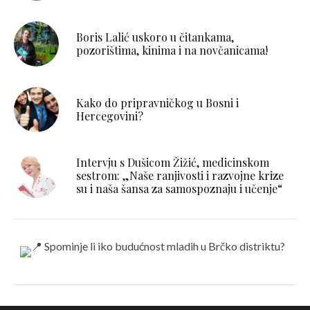
Boris Lalić uskoro u čitankama,
pozorištima, kinima i na novčanicama!
Kako do pripravničkog u Bosni i
Hercegovini?
Intervju s Dušicom Žižić, medicinskom
sestrom: „Naše ranjivosti i razvojne krize
su i naša šansa za samospoznaju i učenje“