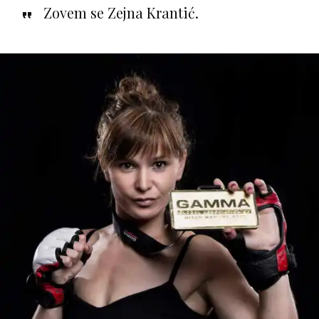
Zovem se Zejna Krantić.