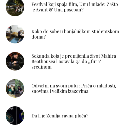
Festival koji spaja film, Unu i mlade: Zašto
je Avant & Una poseban?
Kako do sobe u banjalučkom studentskom
domu?
Sekunda koja je promijenila život Mahira
Beathousea i ostavila ga da „fura“
sredinom
Odvažni na svom putu : Priča o mladosti,
snovima i velikim izazovima
Da li je Zemlja ravna ploča?