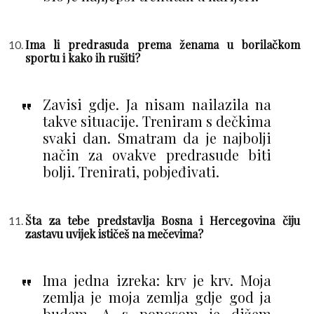
Ima li predrasuda prema ženama u borilačkom
sportu i kako ih rušiti?
Zavisi gdje. Ja nisam nailazila na
takve situacije. Treniram s dečkima
svaki dan. Smatram da je najbolji
način za ovakve predrasude biti
bolji. Trenirati, pobjeđivati.
Šta za tebe predstavlja Bosna i Hercegovina čiju
zastavu uvijek ističeš na mečevima?
Ima jedna izreka: krv je krv. Moja
zemlja je moja zemlja gdje god ja
budem. A s ponosom je dižem