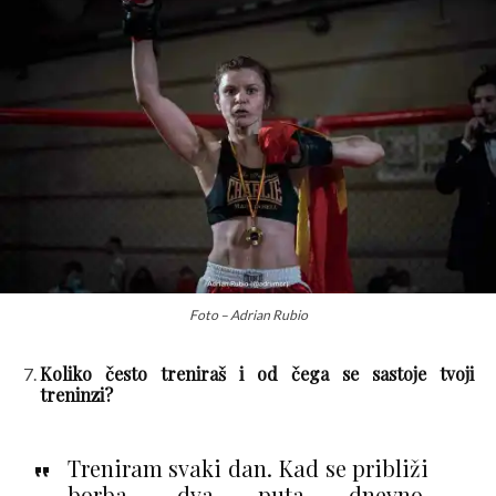
Foto – Adrian Rubio
Koliko često treniraš i od čega se sastoje tvoji
treninzi?
Treniram svaki dan. Kad se približi
borba, dva puta dnevno.