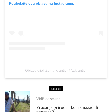
Pogledajte ovu objavu na Instagramu.
Objavu dijeli Zejna Krantic (@z.krantic)
See also
Vidiš da smiješ
Vraćanje prirodi – korak nazad ili