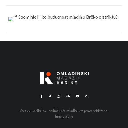
© 2026 Karike.ba - online kuća mladih. Sva prava pridržana.
Impressum