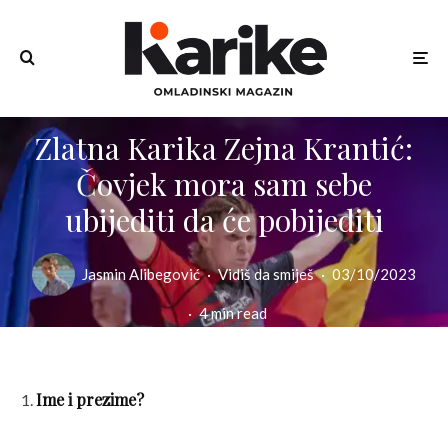
Zlatna Karika Zejna Krantić:
Čovjek mora sam sebe
ubijediti da će pobijediti
Jasmin Alibegović
·
Vidiš da smiješ
·
03/10/2023
·
4 min read
Ime i prezime?