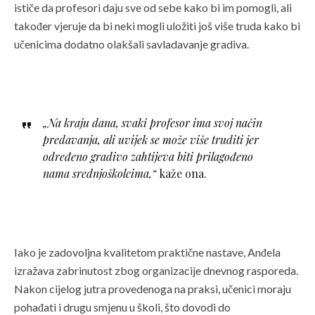
ističe da profesori daju sve od sebe kako bi im pomogli, ali
također vjeruje da bi neki mogli uložiti još više truda kako bi
učenicima dodatno olakšali savladavanje gradiva.
„Na kraju dana, svaki profesor ima svoj način
predavanja, ali uvijek se može više truditi jer
određeno gradivo zahtijeva biti prilagođeno
nama srednjoškolcima,“
kaže ona.
Iako je zadovoljna kvalitetom praktične nastave, Anđela
izražava zabrinutost zbog organizacije dnevnog rasporeda.
Nakon cijelog jutra provedenoga na praksi, učenici moraju
pohađati i drugu smjenu u školi, što dovodi do