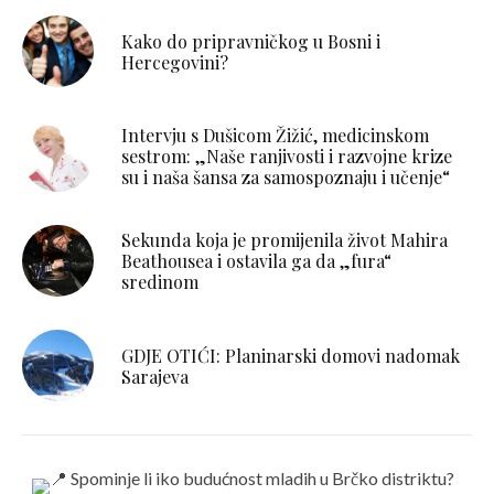
Kako do pripravničkog u Bosni i
Hercegovini?
Intervju s Dušicom Žižić, medicinskom
sestrom: „Naše ranjivosti i razvojne krize
su i naša šansa za samospoznaju i učenje“
Sekunda koja je promijenila život Mahira
Beathousea i ostavila ga da „fura“
sredinom
GDJE OTIĆI: Planinarski domovi nadomak
Sarajeva