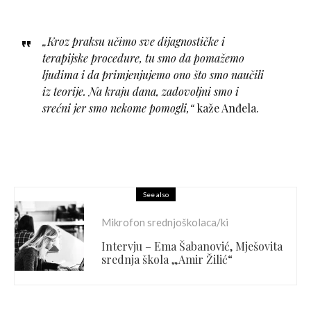
„Kroz praksu učimo sve dijagnostičke i
terapijske procedure, tu smo da pomažemo
ljudima i da primjenjujemo ono što smo naučili
iz teorije. Na kraju dana, zadovoljni smo i
srećni jer smo nekome pomogli,“
kaže Anđela.
See also
Mikrofon srednjoškolaca/ki
Intervju – Ema Šabanović, Mješovita
srednja škola „Amir Žilić“