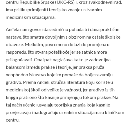
centru Republike Srpske (UKC-RS) i, kroz svakodnevni rad,
ima priliku primijeniti teorijsko znanje u stvarnim
medicinskim situacijama.
Anđela nam govori da sedmično pohađa tri dana praktične
nastave, što smatra dovoljnim s obzirom na ostale školske
obaveze. Međutim, povremeno dolazi do promjena u
rasporedu, što stvara poteškoće jer se satnica mora
prilagođavati. Ona ipak naglašava kako je zadovoljna
balansom između prakse i teorije, jer praksa pruža
neophodno iskustvo koje im pomaže da bolje razumiju
gradivo.
Prema Anđeli, stručna literatura koju koriste u
medicinskoj školi od velike je važnosti, jer gradivo iz tih
knjiga prati ono što kasnije primjenjuju tokom prakse. Na
taj način učenici usvajaju teorijska znanja koja kasnije
provjeravaju i nadograđuju u realnim situacijama u kliničkom
centru.