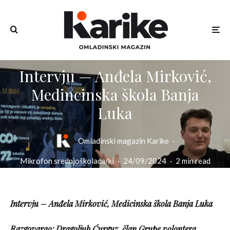
Intervju — Anđela Mirković,
Medincinska škola Banja
Luka
Omladinski magazin Karike
·
Mikrofon srednjoškolaca/ki
·
24/09/2024
·
2 min read
Intervju – Anđela Mirković, Medicinska škola Banja Luka
Razgovarao: Dragoljub Ćurguz, član Grupe volontera