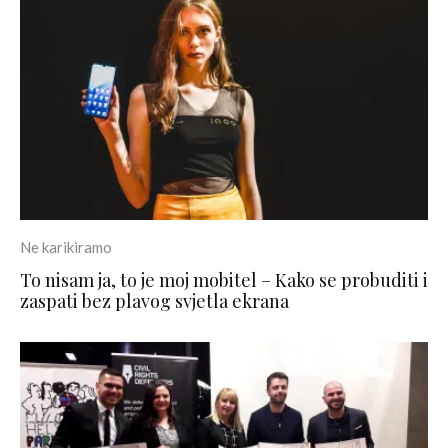
Ne karikiramo
To nisam ja, to je moj mobitel – Kako se probuditi i
zaspati bez plavog svjetla ekrana