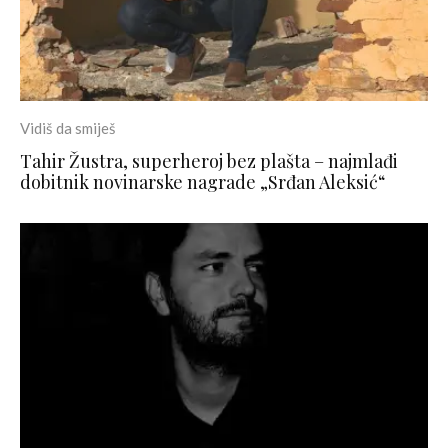
Vidiš da smiješ
Tahir Žustra, superheroj bez plašta – najmlađi
dobitnik novinarske nagrade „Srđan Aleksić“