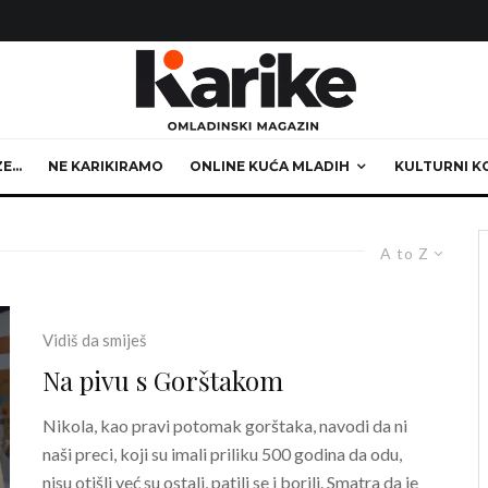
ZE…
NE KARIKIRAMO
ONLINE KUĆA MLADIH
KULTURNI K
A to Z
Vidiš da smiješ
Na pivu s Gorštakom
Nikola, kao pravi potomak gorštaka, navodi da ni
naši preci, koji su imali priliku 500 godina da odu,
nisu otišli već su ostali, patili se i borili. Smatra da je