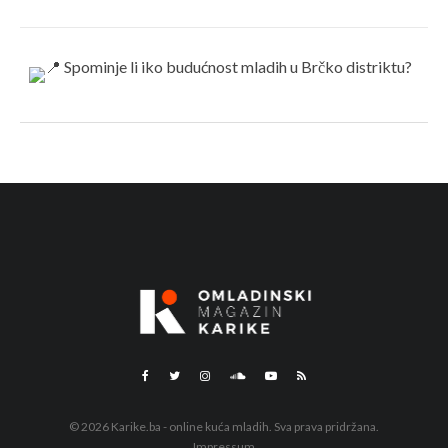
© 2026 Karike.ba - online kuća mladih. Sva prava pridržana.
Impressum