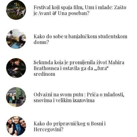
Festival koji spaja film, Unu i mlade: Zašto
je Avant & Una poseban?
Kako do sobe u banjalučkom studentskom
domu?
Sekunda koja je promijenila život Mahira
Beathousea i ostavila ga da „fura“
sredinom
Odvažni na svom putu : Priča o mladosti,
snovima i velikim izazovima
Kako do pripravničkog u Bosni i
Hercegovini?