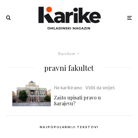
Random
pravni fakultet
Ne karikiramo
Vidiš da smiješ
Zašto upisati pravo u
Sarajevu?
NAJPOPULARNIJI TEKSTOVI