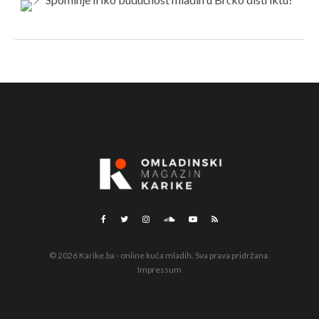
© 2026 Karike.ba - online kuća mladih. Sva prava pridržana.
Impressum