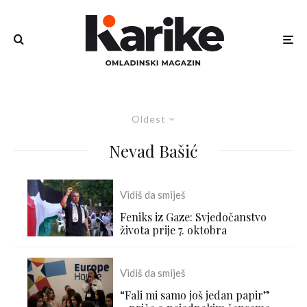
Oldest
Nevad Bašić
Vidiš da smiješ
Feniks iz Gaze: Svjedočanstvo
života prije 7. oktobra
Vidiš da smiješ
“Fali mi samo još jedan papir”