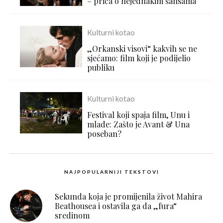
– priča o nejednakim šansama
Kulturni kotao
„Orkanski visovi“ kakvih se ne
sjećamo: film koji je podijelio
publiku
Kulturni kotao
Festival koji spaja film, Unu i
mlade: Zašto je Avant & Una
poseban?
NAJPOPULARNIJI TEKSTOVI
Sekunda koja je promijenila život Mahira
Beathousea i ostavila ga da „fura“
sredinom