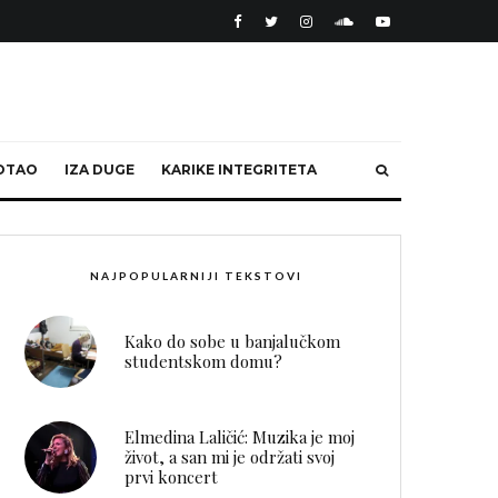
OTAO
IZA DUGE
KARIKE INTEGRITETA
NAJPOPULARNIJI TEKSTOVI
Kako do sobe u banjalučkom
studentskom domu?
Elmedina Laličić: Muzika je moj
život, a san mi je održati svoj
prvi koncert