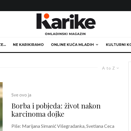
ZE…
NE KARIKIRAMO
ONLINE KUĆA MLADIH
KULTURNI K
A to Z
Sve ovo ja
Borba i pobjeda: život nakon
karcinoma dojke
Piše: Marijana Simanić Višegrađanka, Svetlana Ceca