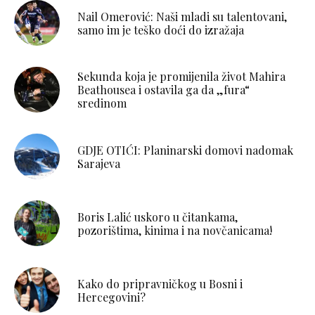
Nail Omerović: Naši mladi su talentovani,
samo im je teško doći do izražaja
Sekunda koja je promijenila život Mahira
Beathousea i ostavila ga da „fura“
sredinom
GDJE OTIĆI: Planinarski domovi nadomak
Sarajeva
Boris Lalić uskoro u čitankama,
pozorištima, kinima i na novčanicama!
Kako do pripravničkog u Bosni i
Hercegovini?