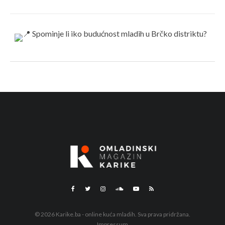
© 2026 Karike.ba - online kuća mladih. Sva prava pridržana.
Impressum