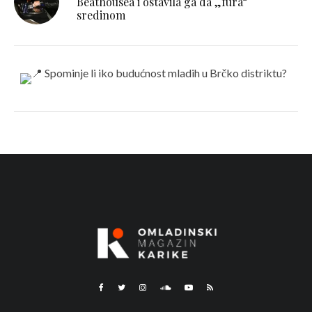
Beathousea i ostavila ga da „fura“
sredinom