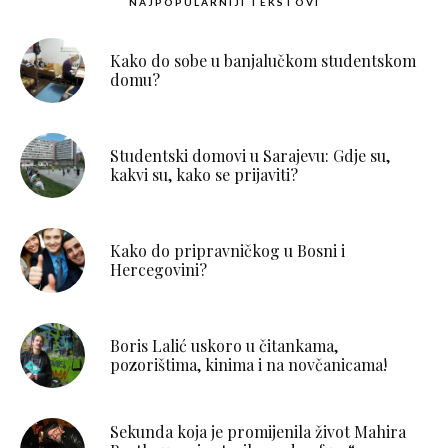
NAJPOPULARNIJI TEKSTOVI
Kako do sobe u banjalučkom studentskom
domu?
Studentski domovi u Sarajevu: Gdje su,
kakvi su, kako se prijaviti?
Kako do pripravničkog u Bosni i
Hercegovini?
Boris Lalić uskoro u čitankama,
pozorištima, kinima i na novčanicama!
Sekunda koja je promijenila život Mahira