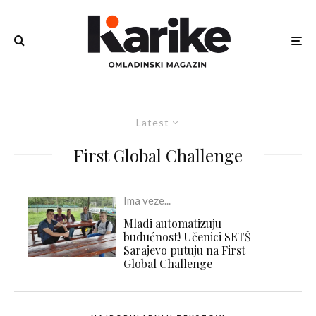
Latest
First Global Challenge
Ima veze...
Mladi automatizuju
budućnost! Učenici SETŠ
Sarajevo putuju na First
Global Challenge