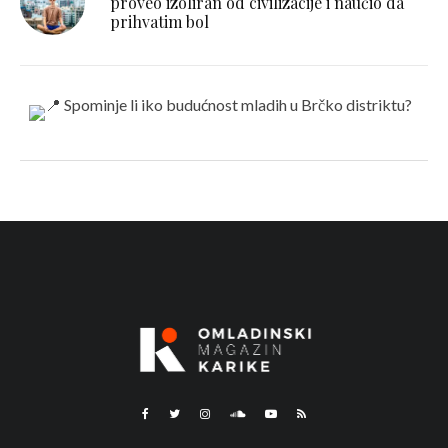
proveo izoliran od civilizacije i naučio da
prihvatim bol