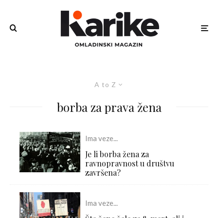
A to Z
borba za prava žena
Ima veze...
Je li borba žena za
ravnopravnost u društvu
završena?
Ima veze...