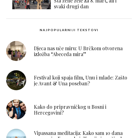
Šta žene žele za 8. mart, ali i
svaki drugi dan
NAJPOPULARNIJI TEKSTOVI
Djeca nas uče miru: U Brčkom otvorena
izložba “Abeceda mira”
Festival koji spaja film, Unu i mlade: Zašto
je Avant & Una poseban?
Kako do pripravničkog u Bosni i
Hercegovini?
Vipassana meditacija: Kako sam 10 dana