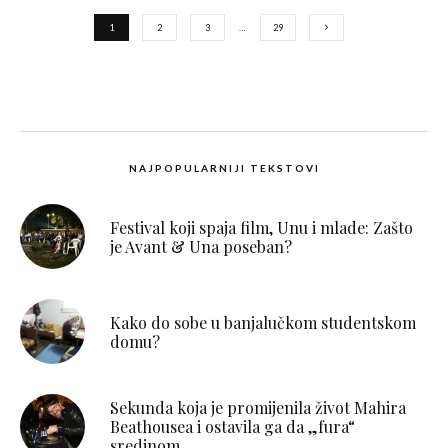
1
2
3
…
29
NAJPOPULARNIJI TEKSTOVI
Festival koji spaja film, Unu i mlade: Zašto
je Avant & Una poseban?
Kako do sobe u banjalučkom studentskom
domu?
Sekunda koja je promijenila život Mahira
Beathousea i ostavila ga da „fura“
sredinom