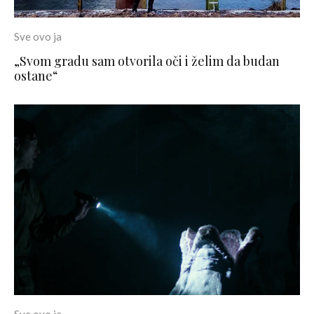
Sve ovo ja
„Svom gradu sam otvorila oči i želim da budan
ostane“