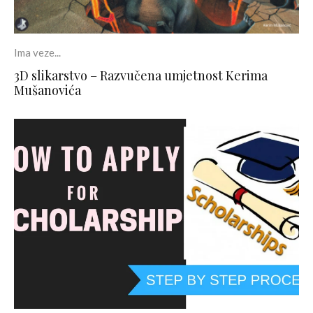
Ima veze...
3D slikarstvo – Razvučena umjetnost Kerima
Mušanovića