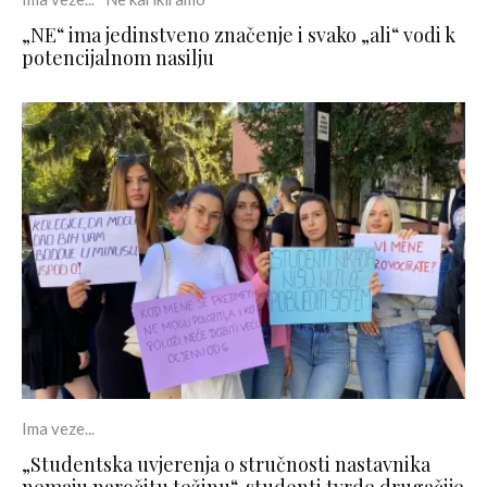
„NE“ ima jedinstveno značenje i svako „ali“ vodi k
potencijalnom nasilju
Ima veze...
„Studentska uvjerenja o stručnosti nastavnika
nemaju naročitu težinu“, studenti tvrde drugačije