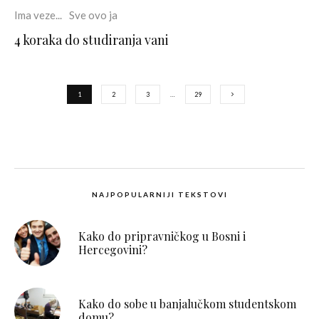
Ima veze...
Sve ovo ja
4 koraka do studiranja vani
1
2
3
…
29
NAJPOPULARNIJI TEKSTOVI
Kako do pripravničkog u Bosni i
Hercegovini?
Kako do sobe u banjalučkom studentskom
domu?