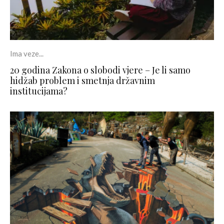
Ima veze...
20 godina Zakona o slobodi vjere – Je li samo
hidžab problem i smetnja državnim
institucijama?