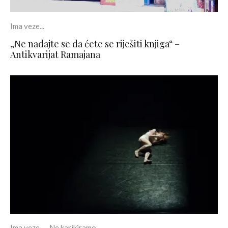
Ima veze...
„Ne nadajte se da ćete se riješiti knjiga“ –
Antikvarijat Ramajana
Ima veze...
Ne karikiramo