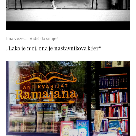
Ima veze...
Vidiš da smiješ
„Lako je njoj, ona je nastavnikova kćer“