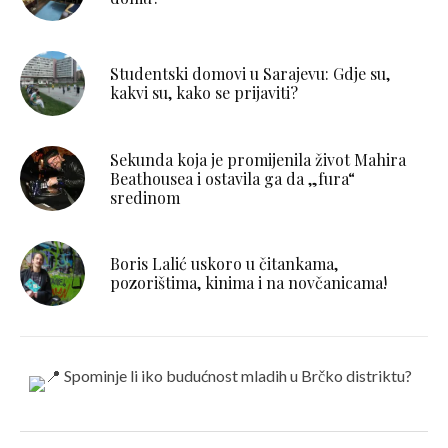
Studentski domovi u Sarajevu: Gdje su,
kakvi su, kako se prijaviti?
Sekunda koja je promijenila život Mahira
Beathousea i ostavila ga da „fura“
sredinom
Boris Lalić uskoro u čitankama,
pozorištima, kinima i na novčanicama!