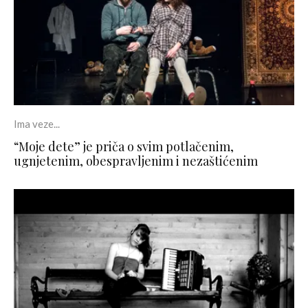
Ima veze...
“Moje dete” je priča o svim potlačenim,
ugnjetenim, obespravljenim i nezaštićenim