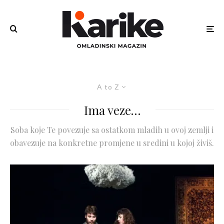
A to Z
Ima veze…
Soba koje Te povezuje sa ostatkom mladih u ovoj zemlji i
obavezuje na konkretne promjene u sredini u kojoj živiš.