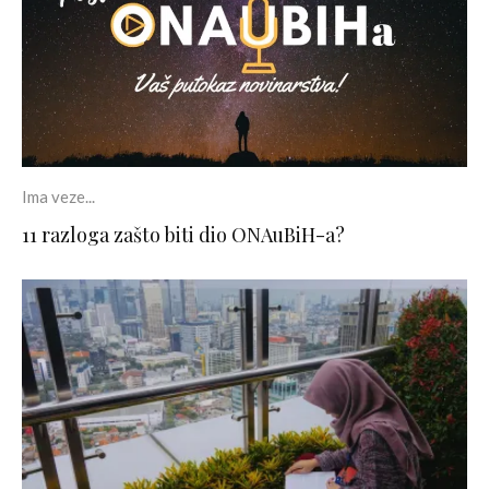
Ima veze...
11 razloga zašto biti dio ONAuBiH-a?