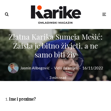
Zlatna Karika Sumeja Mešić:
Zaista je bitno živjeti, a ne
samo biti živ
Jasmin Alibegović
·
Vidiš da smiješ
·
16/11/2022
·
3 min read
Ime i prezime?