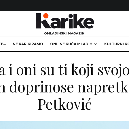
ZE…
NE KARIKIRAMO
ONLINE KUĆA MLADIH
KULTURNI K
 i oni su ti koji svo
 doprinose napretk
Petković