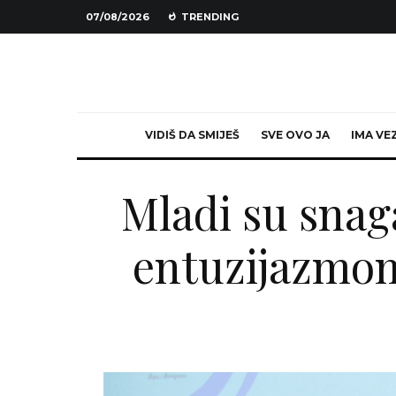
07/08/2026
TRENDING
VIDIŠ DA SMIJEŠ
SVE OVO JA
IMA VE
Mladi su snaga
entuzijazmom