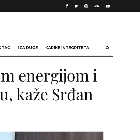
OTAO
IZA DUGE
KARIKE INTEGRITETA
jom energijom i
u, kaže Srđan