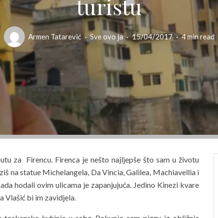
turistu
Armen Tatarević
·
Sve ovo ja
·
15/04/2017
·
4 min read
tu za Firencu. Firenca je nešto najljepše što sam u životu
ziš na statue Michelangela, Da Vincia, Galilea, Machiavellia i
da hodali ovim ulicama je zapanjujuća. Jedino Kinezi kvare
 Vlašić bi im zavidjela.
 toskanske kuhinje u sebe. Pokupio sam pizzu iz obližnje