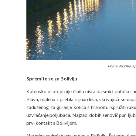
Ponte Vecchio u p
Spremite se za Boliviju
Kabinsko osoblje nije činilo ništa da smiri putnike, 
Plava, malena i pretila stjuardesa, skrivajući se nap
zaduženog za guranje kolica s hranom. Ispružih ruku
uzvraćanje poljubaca. Najzad, dobih sendvič pun ljub
prvi kontakt s Bolivijom.
Naredne sedmice vas vodim u Boliviju. Šetamo ulic