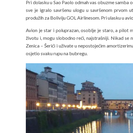
Pri dolasku u Sao Paolo odmah vas obuzme samba osjeć
sve je igralo savršenu ulogu u savršenom prvom ut
produžih za Boliviju GOL Airlinesom. Pri ulasku u avion
Avion je star i poluprazan, osoblje je staro, a pilot
životu i, mogu slobodno reći, najstrašniji. Nikad se
Zenica – Šerići i uživate u nepostojećim amortizeri
osjetio svaku rupu na bubregu.