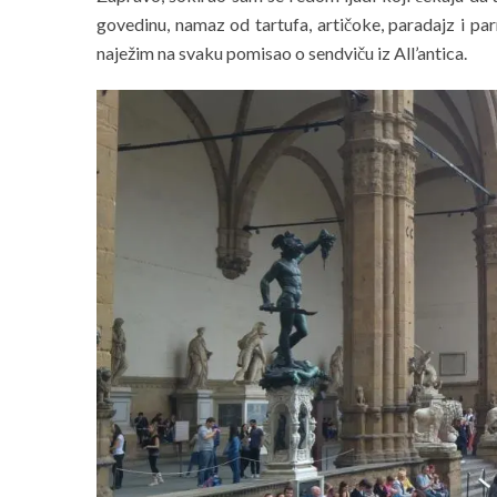
govedinu, namaz od tartufa, artičoke, paradajz i par
naježim na svaku pomisao o sendviču iz All’antica.