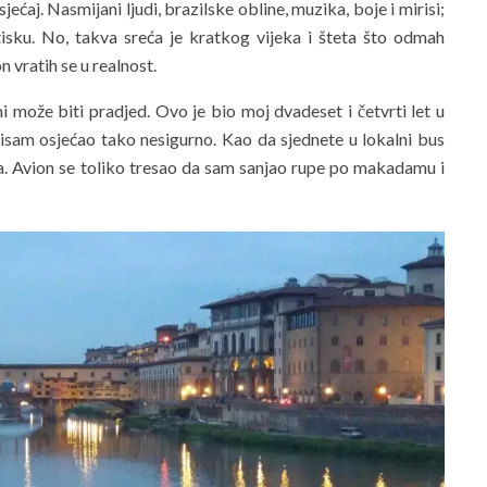
aj. Nasmijani ljudi, brazilske obline, muzika, boje i mirisi;
isku. No, takva sreća je kratkog vijeka i šteta što odmah
 vratih se u realnost.
 mi može biti pradjed. Ovo je bio moj dvadeset i četvrti let u
 nisam osjećao tako nesigurno. Kao da sjednete u lokalni bus
ma. Avion se toliko tresao da sam sanjao rupe po makadamu i