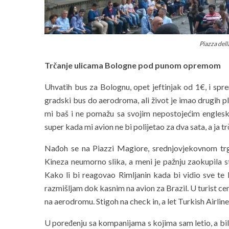
Piazza del
Trčanje ulicama Bologne pod punom opremom
Uhvatih bus za Bolognu, opet jeftinjak od 1€, i spre
gradski bus do aerodroma, ali život je imao drugih pl
mi baš i ne pomažu sa svojim nepostojećim englesk
super kada mi avion ne bi polijetao za dva sata, a ja
Nađoh se na Piazzi Magiore, srednjovjekovnom trgu
Kineza neumorno slika, a meni je pažnju zaokupila 
Kako li bi reagovao Rimljanin kada bi vidio sve te
razmišljam dok kasnim na avion za Brazil. U turist ce
na aerodromu. Stigoh na check in, a let Turkish Airlin
U poređenju sa kompanijama s kojima sam letio, a bil