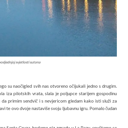
osljednjoj svjetlosti sutona
nego su naočigled svih nas otvoreno očijukali jedno s drugim.
ola iza pilotskih vrata, slala je poljupce starijem gospodinu
 da primim sendvič i s nevjericom gledam kako isti služi za
avi te ovo dvoje nastaviše svoju ljubavnu igru. Pomalo čudan
ama Santa Cruza, hodamo niz zgradu u La Pazu, spuštamo se