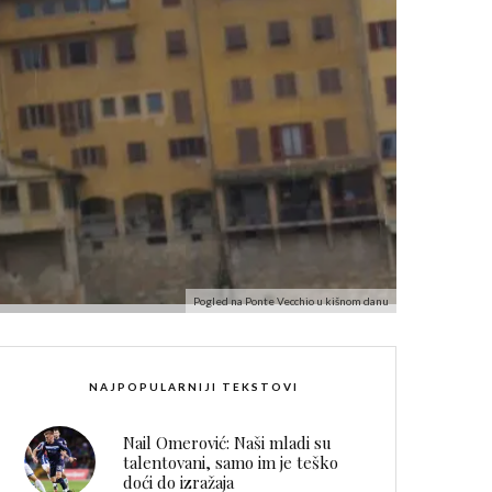
Pogled na Ponte Vecchio u kišnom danu
NAJPOPULARNIJI TEKSTOVI
Nail Omerović: Naši mladi su
talentovani, samo im je teško
doći do izražaja