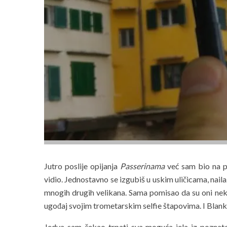
Jutro poslije opijanja
Passerinama
već sam bio na pu
vidio. Jednostavno se izgubiš u uskim uličicama, naila
mnogih drugih velikana. Sama pomisao da su oni neka
ugođaj svojim trometarskim selfie štapovima. I Blanka
Jedva sam čekao trpati sva moguća jela iz poznate