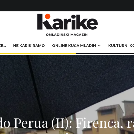
ZE…
NE KARIKIRAMO
ONLINE KUĆA MLADIH
KULTURNI K
o Perua (II): Firenca, r