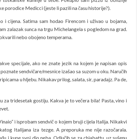
e porodice Medicci (jeste li pazili na času historije?).
ao i cijena. Satima sam hodao Firencom i uživao u bojama,
kam zalazak sunca na trgu Michelangela s pogledom na grad.
o pokvarili nebo obojeno temperama.
kakve specijale, ako ne znate jezik na kojem je napisan opis
 jako poznate sendvičare/mesnice izašao sa suzom u oku. Naručih
ripicama u hljebu. Nikakav prilog, salata, sir, paradajz. Pa de,
 za tridesetak gostiju. Kakva je to večera bila! Pasta, vino i
evet.
Vinaio“ i isprobam sendvič o kojem bruji cijela Italija. Nikakvi
rkatog Italijana iza tezge. A preporuka me nije razočarala.
đu i kupe svoj dio neba. Odlučih se za chiabattu, uz sušenu