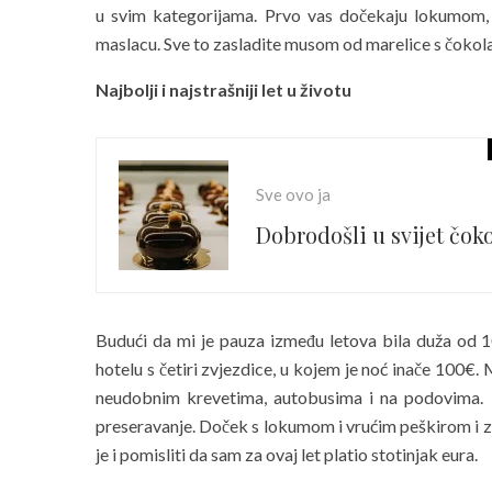
u svim kategorijama. Prvo vas dočekaju lokumom, 
maslacu. Sve to zasladite musom od marelice s čokol
Najbolji i najstrašniji let u životu
Sve ovo ja
Dobrodošli u svijet čok
Budući da mi je pauza između letova bila duža od 1
hotelu s četiri zvjezdice, u kojem je noć inače 100€
neudobnim krevetima, autobusima i na podovima. 
preseravanje. Doček s lokumom i vrućim peškirom i z
je i pomisliti da sam za ovaj let platio stotinjak eura.