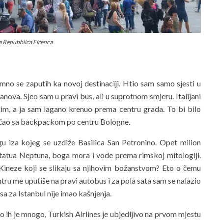
la Repubblica Firenca
mno se zaputih ka novoj destinaciji. Htio sam samo sjesti u
anova. Sjeo sam u pravi bus, ali u suprotnom smjeru. Italijani
im, a ja sam lagano krenuo prema centru grada. To bi bilo
 trčao sa backpackom po centru Bologne.
 iza kojeg se uzdiže Basilica San Petronino. Opet milion
statua Neptuna, boga mora i vode prema rimskoj mitologiji.
 Kineze koji se slikaju sa njihovim božanstvom? Eto o čemu
ntru me uputiše na pravi autobus i za pola sata sam se nalazio
esa za Istanbul nije imao kašnjenja.
o ih je mnogo, Turkish Airlines je ubjedljivo na prvom mjestu