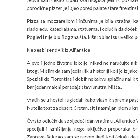
porodične pizzerije i sjeo pored palate stare firentinsk
Pizza sa mozzarellom i inčunima je bila strašna, k
sladoledu, katedralama, statuama, i odlučih da doče
Pogled i nije bio Bog zna šta, kišni oblaci su uvelik
Nebeski sendvič iz All’antica
A evo i jedne životne lekcije: nikad ne naručujte ni
istog. Mislim da sam jedini lik u historiji koji je iz
Speziall de Fiorentina i dobih nekakvu splačinu nalik t
bar jedan maleni paradajz stavi unutra. Ništa…
Vratih se u hostel i ugledah kako vlasnik sprema pastu
Nutella tost za desert. Sretan, sit i nasmijan idem u kr
Čvrsto odlučih da se sljedeći dan vratim u „All’antico 
specijali i izmišljanja, nego isključivo preporuka b
Zapravo, šokirao sam se redom ljudi koji čekaju da u