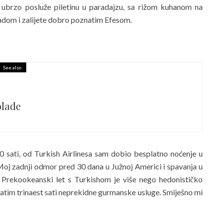
ubrzo posluže piletinu u paradajzu, sa rižom kuhanom na
adom i zalijete dobro poznatim Efesom.
See also
olade
0 sati, od Turkish Airlinesa sam dobio besplatno noćenje u
. Moj zadnji odmor pred 30 dana u Južnoj Americi i spavanja u
Prekookeanski let s Turkishom je više nego hedonističko
atim trinaest sati neprekidne gurmanske usluge. Smiješno mi