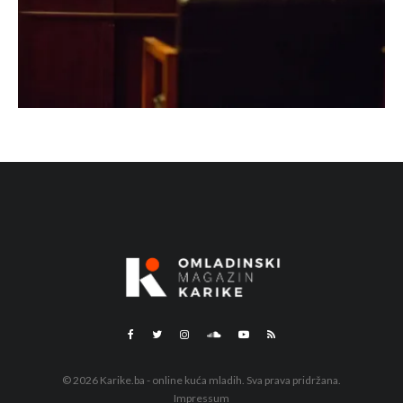
© 2026 Karike.ba - online kuća mladih. Sva prava pridržana.
Impressum