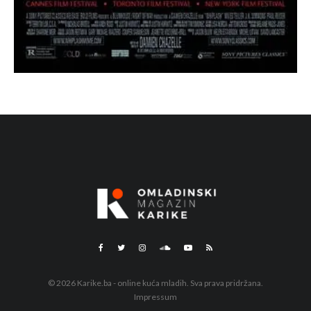
© 2026 Karike.ba - online kuća mladih. Sva prava pridržana.
Impressum