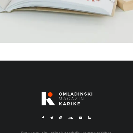
© 2026 Karike.ba - online kuća mladih. Sva prava pridržana.