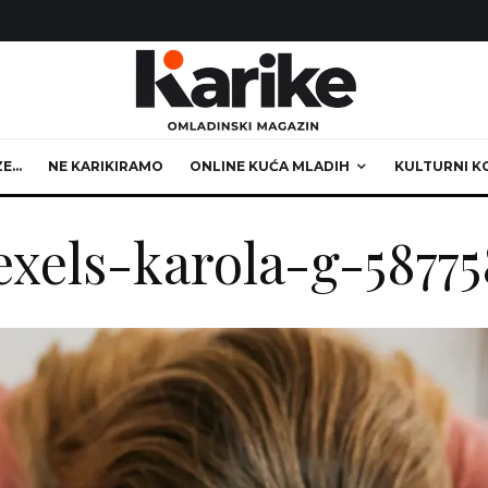
ZE…
NE KARIKIRAMO
ONLINE KUĆA MLADIH
KULTURNI K
exels-karola-g-58775