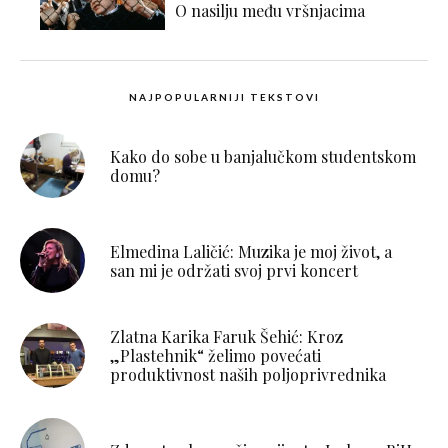
O nasilju među vršnjacima
NAJPOPULARNIJI TEKSTOVI
Kako do sobe u banjalučkom studentskom
domu?
Elmedina Laličić: Muzika je moj život, a
san mi je održati svoj prvi koncert
Zlatna Karika Faruk Šehić: Kroz
„Plastehnik“ želimo povećati
produktivnost naših poljoprivrednika