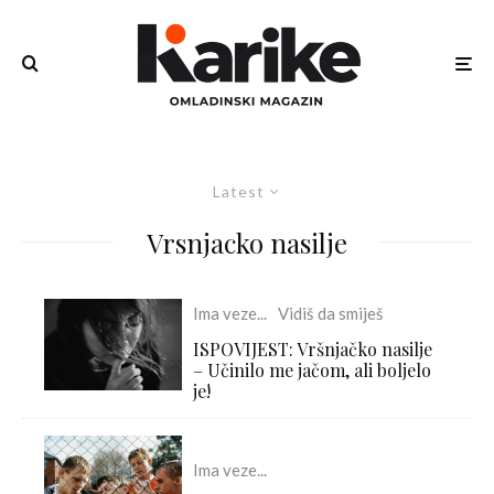
Latest
Vrsnjacko nasilje
Ima veze...
Vidiš da smiješ
ISPOVIJEST: Vršnjačko nasilje
– Učinilo me jačom, ali boljelo
je!
Ima veze...