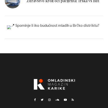
Zdravstvo kroz oči pacijenta: Irska vs BiH